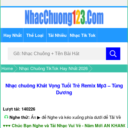
Hay Nhất
Thể Loại
Tải Nhiều
Nhạc Tik Tok
Home
Nhạc Chuông TikTok Hay Nhất 2026
Nhạc chuông Khát Vọng Tuổi Trẻ Remix Mp3 – Tùng
Dương
Lượt tải: 140226
Nghe thử:
Ấn ▶ để Nghe và kéo xuống phía dưới để Tải Về
♥ Chúc Bạn Nghe và Tải Nhạc Vui Vẻ - Năm Mới AN KHANG &