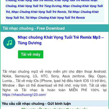
Chuông
,
Khát Vọng Tuổi Trẻ Remix
,
Khát Vọng Tuổi Trẻ Remix Nhạc
Chuông
,
Khát Vọng Tuổi Trẻ Tùng Dương
,
Nhạc Chuông Khát Vọng Tuổi
Trẻ
,
Nhạc Chuông Khát Vọng Tuổi Trẻ Remix
,
Tải Nhạc Chuông Khát
Vọng Tuổi Trẻ
,
Tải Nhạc Chuông Khát Vọng Tuổi Trẻ Remix
Tải nhạc chuông - Free Download
Nhạc chuông Khát Vọng Tuổi Trẻ Remix Mp3 –
Tùng Dương
Tải về máy
Tải nhạc chuông mp3 về máy miễn phí cho điện thoại Android:
Nokia, Samsung, LG, HTC, Sony, Asus zenfone, Sky, Oppo,
Lumia... Tải về máy iOs (IPhone, Ipad hệ điều hành IOS 13 trở lên),
Window - Bạn có thể download về thẻ nhớ, máy tính. Tất cả việc
Nghe và Tải nhạc là hoàn toàn MIỄN PHÍ 100% tại
https://nhacchuong123.com/
Yêu cầu cắt nhạc chuông - Gửi bình luận