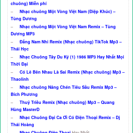
chuông) Miễn phí
–
Nhạc chuông Một Vòng Việt Nam (Điệp Khúc) –
Tùng Dương
–
Nhạc chuông Một Vòng Việt Nam Remix – Tùng
Dương MP3
–
Đấng Nam Nhi Remix (Nhạc chuông) TikTok Mp3 –
Thái Học
–
Nhạc Chuông Tây Du Ký (1) 1986 MP3 Hay Nhất Mọi
Thời Đại
–
Có Lẽ Bên Nhau Là Sai Remix (Nhạc chuông) Mp3 –
Thaolinh
–
Nhạc chuông Nâng Chén Tiêu Sầu Remix Mp3 –
Bích Phương
–
Thuỷ Triều Remix (Nhạc chuông) Mp3 – Quang
Hùng MasterD
–
Nhạc Chuông Đại Ca Ơi Có Điện Thoại Remix – Dj
Thái Hoàng
–
Nhạc Chuông Điện Thoại
Hay Nhất