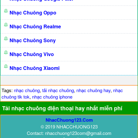
Nhạc Chuông Oppo
Nhạc Chuông Realme
Nhạc Chuông Sony
Nhạc Chuông Vivo
Nhạc Chuông Xiaomi
Tags:
nhạc chuông
,
tải nhạc chuông
,
nhạc chuông hay
,
nhạc
chuông tik tok
,
nhạc chuông iphone
Tải nhạc chuông điện thoại hay nhất miễn phí
NhacChuong123.Com
© 2019 NHACCHUONG123
Contact: nhacchuong123com@gmail.com