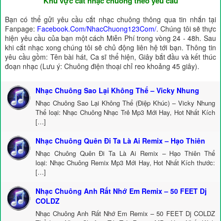
Khu vực cắt nhạc chuông theo yêu cầu
Bạn có thể gửi yêu cầu cắt nhạc chuông thông qua tin nhắn tại
Fanpage:
Facebook.Com/NhacChuong123Com/
. Chúng tôi sẽ thực
hiện yêu cầu của bạn một cách Miễn Phí trong vòng 24 - 48h. Sau
khi cắt nhạc xong chúng tôi sẽ chủ động liên hệ tới bạn. Thông tin
yêu cầu gồm: Tên bài hát, Ca sĩ thể hiện, Giây bắt đầu và kết thúc
đoạn nhạc (Lưu ý: Chuông điện thoại chỉ reo khoảng 45 giây).
Nhạc Chuông Sao Lại Không Thể – Vicky Nhung
Nhạc Chuông Sao Lại Không Thể (Điệp Khúc) – Vicky Nhung
Thể loại: Nhạc Chuông Nhạc Trẻ Mp3 Mới Hay, Hot Nhất Kích
[…]
Nhạc Chuông Quên Đi Ta Là Ai Remix – Hạo Thiên
Nhạc Chuông Quên Đi Ta Là Ai Remix – Hạo Thiên Thể
loại: Nhạc Chuông Remix Mp3 Mới Hay, Hot Nhất Kích thước:
[…]
Nhạc Chuông Anh Rất Nhớ Em Remix – 50 FEET Dj
COLDZ
Nhạc Chuông Anh Rất Nhớ Em Remix – 50 FEET Dj COLDZ