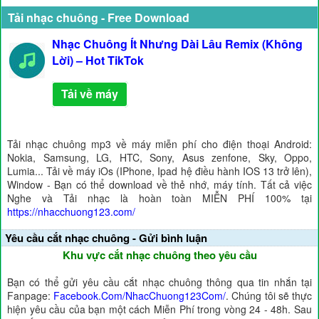
Tải nhạc chuông - Free Download
Nhạc Chuông Ít Nhưng Dài Lâu Remix (Không
Lời) – Hot TikTok
Tải về máy
Tải nhạc chuông mp3 về máy miễn phí cho điện thoại Android:
Nokia, Samsung, LG, HTC, Sony, Asus zenfone, Sky, Oppo,
Lumia... Tải về máy iOs (IPhone, Ipad hệ điều hành IOS 13 trở lên),
Window - Bạn có thể download về thẻ nhớ, máy tính. Tất cả việc
Nghe và Tải nhạc là hoàn toàn MIỄN PHÍ 100% tại
https://nhacchuong123.com/
Yêu cầu cắt nhạc chuông - Gửi bình luận
Khu vực cắt nhạc chuông theo yêu cầu
Bạn có thể gửi yêu cầu cắt nhạc chuông thông qua tin nhắn tại
Fanpage:
Facebook.Com/NhacChuong123Com/
. Chúng tôi sẽ thực
hiện yêu cầu của bạn một cách Miễn Phí trong vòng 24 - 48h. Sau