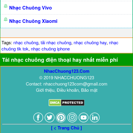
Nhạc Chuông Vivo
Nhạc Chuông Xiaomi
Tags:
nhạc chuông
,
tải nhạc chuông
,
nhạc chuông hay
,
nhạc
chuông tik tok
,
nhạc chuông iphone
Tải nhạc chuông điện thoại hay nhất miễn phí
NhacChuong123.Com
© 2019 NHACCHUONG123
Contact: nhacchuong123com@gmail.com
Giới thiệu, Điều khoản, Bảo mật
[ < Trang Chủ ]