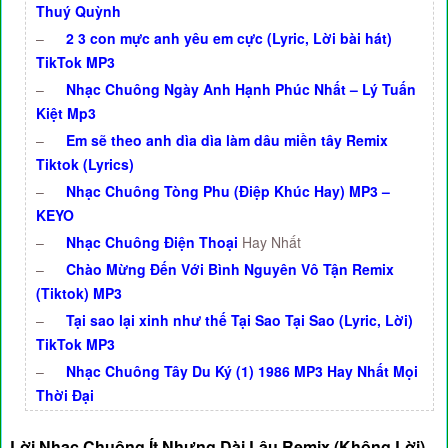
Thuý Quỳnh
–
2 3 con mực anh yêu em cực (Lyric, Lời bài hát)
TikTok MP3
–
Nhạc Chuông Ngày Anh Hạnh Phúc Nhất – Lý Tuấn
Kiệt Mp3
–
Em sẽ theo anh dìa dìa làm dâu miền tây Remix
Tiktok (Lyrics)
–
Nhạc Chuông Tòng Phu (Điệp Khúc Hay) MP3 –
KEYO
–
Nhạc Chuông Điện Thoại
Hay Nhất
–
Chào Mừng Đến Với Bình Nguyên Vô Tận Remix
(Tiktok) MP3
–
Tại sao lại xinh như thế Tại Sao Tại Sao (Lyric, Lời)
TikTok MP3
–
Nhạc Chuông Tây Du Ký (1) 1986 MP3 Hay Nhất Mọi
Thời Đại
Lời Nhạc Chuông Ít Nhưng Dài Lâu Remix (Không Lời) –