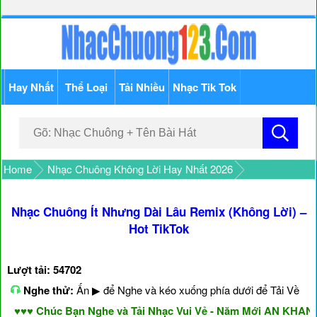
Hay Nhất
Thể Loại
Tải Nhiều
Nhạc Tik Tok
Home
Nhạc Chuông Không Lời Hay Nhất 2026
Nhạc Chuông Ít Nhưng Dài Lâu Remix (Không Lời) –
Hot TikTok
Lượt tải: 54702
Nghe thử:
Ấn ▶ để Nghe và kéo xuống phía dưới để Tải Về
♥♥ Chúc Bạn Nghe và Tải Nhạc Vui Vẻ - Năm Mới AN KHANG 