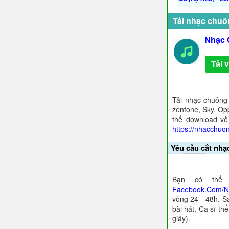
Tải nhạc chuô
Nhạc 
Tải 
Tải nhạc chuông
zenfone, Sky, Opp
thể download về
https://nhacchuo
Yêu cầu cắt nhạ
Bạn có thể 
Facebook.Com/
vòng 24 - 48h. S
bài hát, Ca sĩ th
giây).