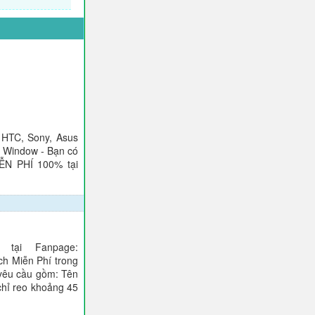
 HTC, Sony, Asus
), Window - Bạn có
IỄN PHÍ 100% tại
tại Fanpage:
ch Miễn Phí trong
 yêu cầu gồm: Tên
 chỉ reo khoảng 45