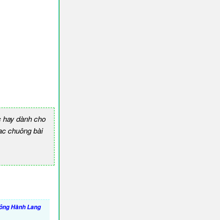
 hay dành cho
c chuông bài
ông Hành Lang