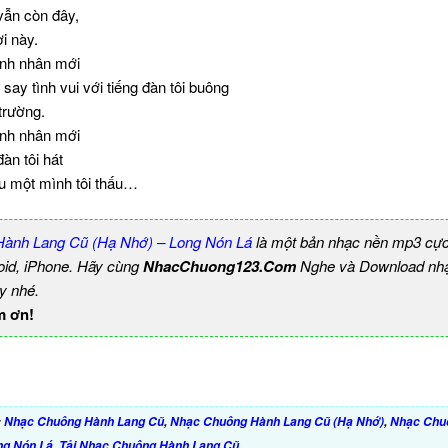
vẫn còn đây,
i này.
ình nhân mới
say tình vui với tiếng đàn tôi buông
trường.
ình nhân mới
àn tôi hát
ầu một mình tôi thấu…
ành Lang Cũ (Hạ Nhớ) – Long Nón Lá
là một bản nhạc nền mp3 cực
roid, iPhone. Hãy cùng
NhacChuong123.Com
Nghe và Download nhạ
y nhé.
m ơn!
:
Nhạc Chuông Hành Lang Cũ
,
Nhạc Chuông Hành Lang Cũ (Hạ Nhớ)
,
Nhạc Chu
ng Nón Lá
,
Tải Nhạc Chuông Hành Lang Cũ