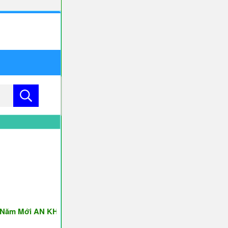
 Mới AN KHANG & THỊNH VƯỢNG ♥♥♥