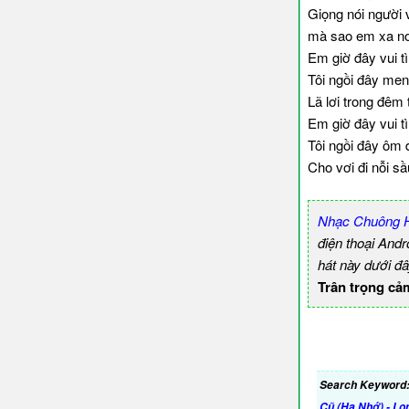
Giọng nói người 
mà sao em xa nơ
Em giờ đây vui t
Tôi ngồi đây men 
Lã lơi trong đêm 
Em giờ đây vui t
Tôi ngồi đây ôm đ
Cho vơi đi nỗi s
Nhạc Chuông H
điện thoại And
hát này dưới đâ
Trân trọng cả
Search Keyword
Cũ (Hạ Nhớ) - Lo