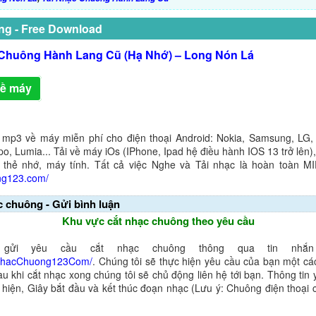
ng - Free Download
Chuông Hành Lang Cũ (Hạ Nhớ) – Long Nón Lá
về máy
 mp3 về máy miễn phí cho điện thoại Android: Nokia, Samsung, LG,
o, Lumia... Tải về máy iOs (IPhone, Ipad hệ điều hành IOS 13 trở lên
 thẻ nhớ, máy tính. Tất cả việc Nghe và Tải nhạc là hoàn toàn M
ng123.com/
c chuông - Gửi bình luận
Khu vực cắt nhạc chuông theo yêu cầu
gửi yêu cầu cắt nhạc chuông thông qua tin nhắn 
NhacChuong123Com/
. Chúng tôi sẽ thực hiện yêu cầu của bạn một cá
au khi cắt nhạc xong chúng tôi sẽ chủ động liên hệ tới bạn. Thông tin
ể hiện, Giây bắt đầu và kết thúc đoạn nhạc (Lưu ý: Chuông điện thoại