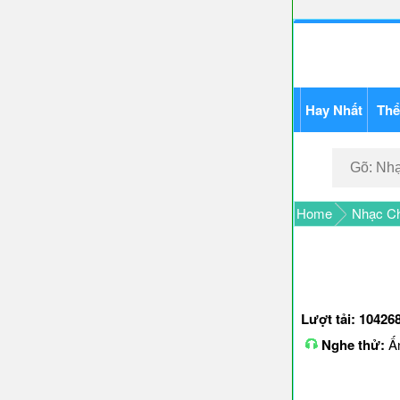
Hay Nhất
Thể
Home
Nhạc Ch
Lượt tải: 10426
Nghe thử:
Ấn