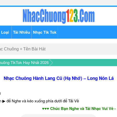
 Loại
Tải Nhiều
Nhạc Tik Tok
uông TikTok Hay Nhất 2026
Nhạc Chuông Hành Lang Cũ (Hạ Nhớ) – Long Nón Lá
8
 ▶ để Nghe và kéo xuống phía dưới để Tải Về
♥♥♥ Chúc Bạn Nghe và Tải Nhạc Vui Vẻ - Năm