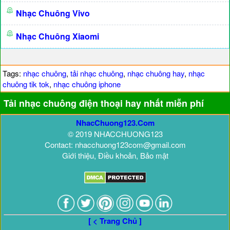
Nhạc Chuông Vivo
Nhạc Chuông Xiaomi
Tags:
nhạc chuông
,
tải nhạc chuông
,
nhạc chuông hay
,
nhạc
chuông tik tok
,
nhạc chuông iphone
Tải nhạc chuông điện thoại hay nhất miễn phí
NhacChuong123.Com
© 2019 NHACCHUONG123
Contact: nhacchuong123com@gmail.com
Giới thiệu, Điều khoản, Bảo mật
[ < Trang Chủ ]