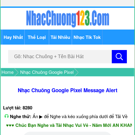
Hay Nhất
Thể Loại
Tải Nhiều
Nhạc Tik Tok
Home
Nhạc Chuông Google Pixel
Nhạc Chuông Google Pixel Message Alert
Lượt tải: 8280
Nghe thử:
Ấn ▶ để Nghe và kéo xuống phía dưới để Tải Về
♥♥ Chúc Bạn Nghe và Tải Nhạc Vui Vẻ - Năm Mới AN KHANG 