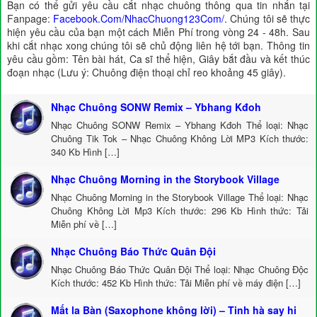
Bạn có thể gửi yêu cầu cắt nhạc chuông thông qua tin nhắn tại
Fanpage:
Facebook.Com/NhacChuong123Com/
. Chúng tôi sẽ thực
hiện yêu cầu của bạn một cách Miễn Phí trong vòng 24 - 48h. Sau
khi cắt nhạc xong chúng tôi sẽ chủ động liên hệ tới bạn. Thông tin
yêu cầu gồm: Tên bài hát, Ca sĩ thể hiện, Giây bắt đầu và kết thúc
đoạn nhạc (Lưu ý: Chuông điện thoại chỉ reo khoảng 45 giây).
Nhạc Chuông SONW Remix – Ybhang Kđoh
Nhạc Chuông SONW Remix – Ybhang Kđoh Thể loại: Nhạc
Chuông Tik Tok – Nhạc Chuông Không Lời MP3 Kích thước:
340 Kb Hình […]
Nhạc Chuông Morning in the Storybook Village
Nhạc Chuông Morning in the Storybook Village Thể loại: Nhạc
Chuông Không Lời Mp3 Kích thước: 296 Kb Hình thức: Tải
Miễn phí về […]
Nhạc Chuông Báo Thức Quân Đội
Nhạc Chuông Báo Thức Quân Đội Thể loại: Nhạc Chuông Độc
Kích thước: 452 Kb Hình thức: Tải Miễn phí về máy điện […]
Mất la Bàn (Saxophone không lời) – Tinh hà say hi