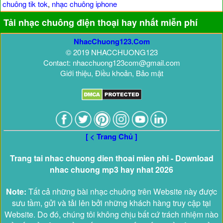
chuông tik tok
,
nhạc chuông iphone
Tải nhạc chuông điện thoại hay nhất miễn phí
NhacChuong123.Com
© 2019 NHACCHUONG123
Contact: nhacchuong123com@gmail.com
Giới thiệu, Điều khoản, Bảo mật
[ < Trang Chủ ]
Trang tai nhac chuong dien thoai mien phi - Download
nhac chuong mp3 hay nhat 2026
Note:
Tất cả những bài nhạc chuông trên Website này được
sưu tầm, gửi và tải lên bởi những khách hàng truy cập tại
Website. Do đó, chúng tôi không chịu bất cứ trách nhiệm nào