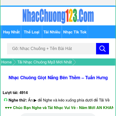
Hay Nhất
Thể Loại
Tải Nhiều
Nhạc Tik Tok
Home
Tải Nhạc Chuông Mp3 Mới Nhất
Nhạc Chuông Giọt Nắng Bên Thềm – Tuấn Hưng
Lượt tải: 4914
Nghe thử:
Ấn ▶ để Nghe và kéo xuống phía dưới để Tải Về
♥♥ Chúc Bạn Nghe và Tải Nhạc Vui Vẻ - Năm Mới AN KHANG 