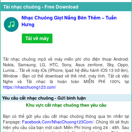
Tải nhạc chuông - Free Download
Nhạc Chuông Giọt Nắng Bên Thềm – Tuấn
Hưng
Tải về máy
Tải nhạc chuông mp3 về máy miễn phí cho điện thoại Android:
Nokia, Samsung, LG, HTC, Sony, Asus zenfone, Sky, Oppo,
Lumia... Tải về máy iOs (IPhone, Ipad hệ điều hành IOS 13 trở lên),
Window - Bạn có thể download về thẻ nhớ, máy tính. Tất cả việc
Nghe và Tải nhạc là hoàn toàn MIỄN PHÍ 100% tại
https://nhacchuong123.com/
Yêu cầu cắt nhạc chuông - Gửi bình luận
Khu vực cắt nhạc chuông theo yêu cầu
Bạn có thể gửi yêu cầu cắt nhạc chuông thông qua tin nhắn tại
Fanpage:
Facebook.Com/NhacChuong123Com/
. Chúng tôi sẽ thực
hiện yêu cầu của bạn một cách Miễn Phí trong vòng 24 - 48h. Sau