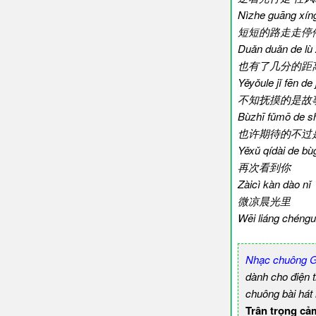
Nìzhe guāng xíng
短短的路走走停
Duǎn duǎn de lù 
也有了几分的距
Yěyǒule jǐ fēn de j
不知抚摸的是故
Bùzhī fǔmō de sh
也许期待的不过
Yěxǔ qídài de bùg
再次看到你
Zàicì kàn dào nǐ
微凉晨光里
Wēi liáng chéngu
Nhạc chuông Gi
dành cho điện 
chuông bài hát
Trân trọng cả