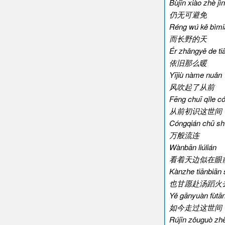
Bùjīn xiào zhè jì
仍无可避免
Réng wú kě bìmi
而长野的天
Ér zhǎngyě de ti
依旧那么暖
Yījiù nàme nuǎn
风吹起了从前
Fēng chuī qǐle c
从前初识这世间
Cóngqián chū shì
万般流连
Wànbān liúlián
看着天边似在眼
Kànzhe tiānbiān 
也甘愿赴汤蹈火
Yě gānyuàn fùtān
如今走过这世间
Rújīn zǒuguò zhè