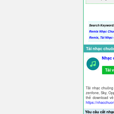
Search Keyword
Remix Nhạc Chu
Remix
,
Tải Nhạc
Tải nhạc chuô
Nhạc 
Tải 
Tải nhạc chuông
zenfone, Sky, Opp
thể download về
https://nhacchuo
Yêu cầu cắt nhạ