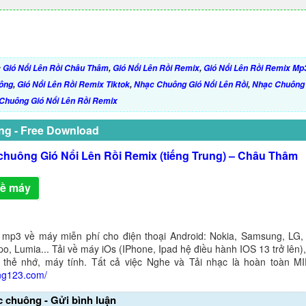
:
Gió Nổi Lên Rồi Châu Thâm
,
Gió Nổi Lên Rồi Remix
,
Gió Nổi Lên Rồi Remix Mp
ông
,
Gió Nổi Lên Rồi Remix Tiktok
,
Nhạc Chuông Gió Nổi Lên Rồi
,
Nhạc Chuông 
 Chuông Gió Nổi Lên Rồi Remix
ng - Free Download
chuông Gió Nổi Lên Rồi Remix (tiếng Trung) – Châu Thâm
về máy
 mp3 về máy miễn phí cho điện thoại Android: Nokia, Samsung, LG,
o, Lumia... Tải về máy iOs (IPhone, Ipad hệ điều hành IOS 13 trở lên
 thẻ nhớ, máy tính. Tất cả việc Nghe và Tải nhạc là hoàn toàn M
ng123.com/
c chuông - Gửi bình luận