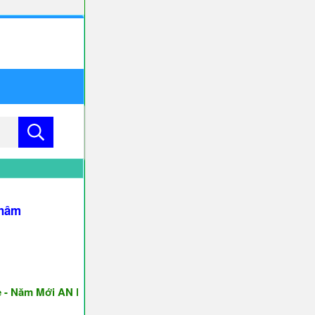
Thâm
 Năm Mới AN KHANG & THỊNH VƯỢNG ♥♥♥