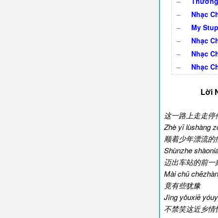
–
Thương 
–
Nhạc Ch
–
My Stup
–
Nhạc Ch
–
Nhạc Ch
–
Nhạc C
Lời 
这一路上走走停
Zhè yī lùshàng zǒ
顺着少年漂流的
Shùnzhe shàonián
迈出车站的前一
Mài chū chēzhàn 
竟有些犹豫
Jìng yǒuxiē yóu
不禁笑这近乡情