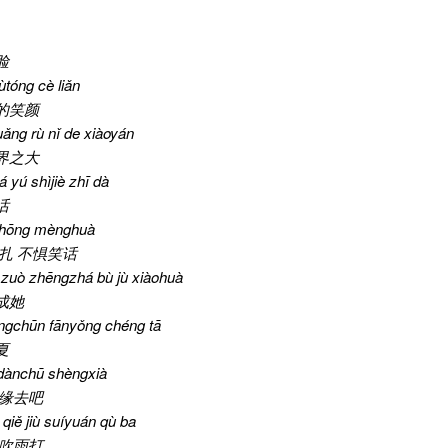
脸
tóng cè liǎn
的笑颜
uǎng rù nǐ de xiàoyán
界之大
 yú shìjiè zhī dà
话
zhōng mènghuà
扎 不惧笑话
 zuò zhēngzhá bù jù xiàohuà
成她
īngchūn fānyǒng chéng tā
夏
 dànchū shèngxià
随缘去吧
qiě jiù suíyuán qù ba
风吹雨打