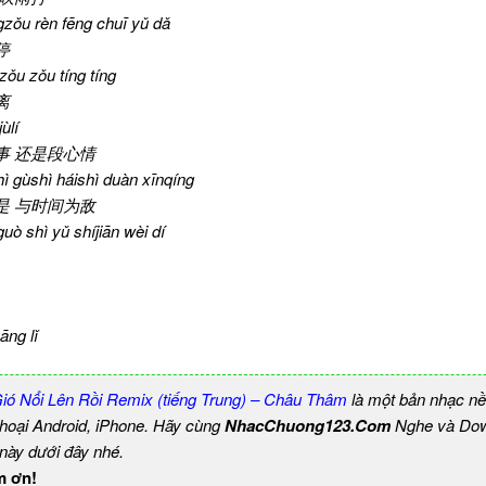
zǒu rèn fēng chuī yǔ dǎ
停
zǒu zǒu tíng tíng
离
ùlí
事 还是段心情
ì gùshì háishì duàn xīnqíng
是 与时间为敌
uò shì yǔ shíjiān wèi dí
āng lǐ
ó Nổi Lên Rồi Remix (tiếng Trung) – Châu Thâm
là một bản nhạc n
thoại Android, iPhone. Hãy cùng
NhacChuong123.Com
Nghe và Dow
 này dưới đây nhé.
m ơn!