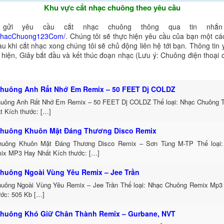
Khu vực cắt nhạc chuông theo yêu cầu
gửi yêu cầu cắt nhạc chuông thông qua tin nhắn 
NhacChuong123Com/
. Chúng tôi sẽ thực hiện yêu cầu của bạn một cá
au khi cắt nhạc xong chúng tôi sẽ chủ động liên hệ tới bạn. Thông tin
ể hiện, Giây bắt đầu và kết thúc đoạn nhạc (Lưu ý: Chuông điện thoại
huông Anh Rất Nhớ Em Remix – 50 FEET Dj COLDZ
uông Anh Rất Nhớ Em Remix – 50 FEET Dj COLDZ Thể loại: Nhạc Chuông 
t Kích thước: […]
huông Khuôn Mặt Đáng Thương Disco Remix
uông Khuôn Mặt Đáng Thương Disco Remix – Sơn Tùng M-TP Thể loại:
ix MP3 Hay Nhất Kích thước: […]
huông Ngoài Vùng Yêu Remix – Jee Trần
uông Ngoài Vùng Yêu Remix – Jee Trần Thể loại: Nhạc Chuông Remix Mp3 
ước: 505 Kb […]
huông Khó Giữ Chân Thành Remix – Gurbane, NVT