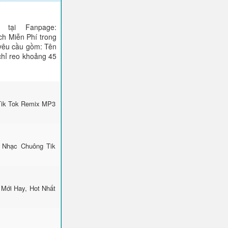
tại Fanpage:
ch Miễn Phí trong
 yêu cầu gồm: Tên
 chỉ reo khoảng 45
Tik Tok Remix MP3
 Nhạc Chuông Tik
Mới Hay, Hot Nhất