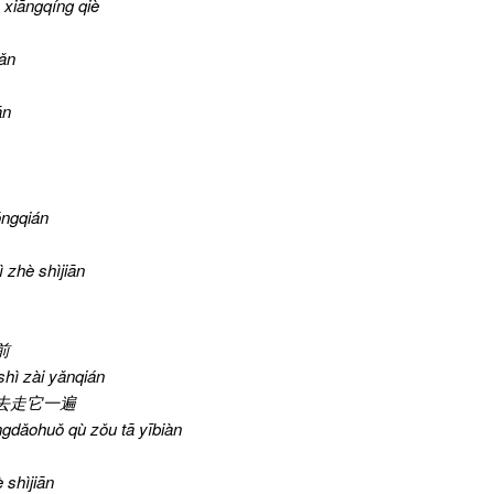
n xiāngqíng qiè
ǎn
ān
óngqián
 zhè shìjiān
前
shì zài yǎnqián
去走它一遍
gdǎohuǒ qù zǒu tā yībiàn
 shìjiān