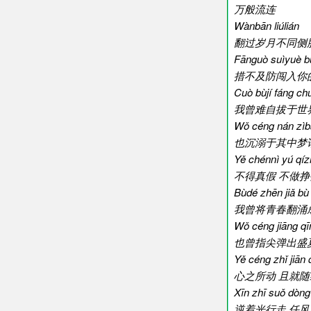
万般流连
Wànbān liúlián
翻过岁月不同侧
Fānguò suìyuè bù
措不及防闯入你
Cuò bùjí fáng ch
我曾难自拔于世
Wǒ céng nán zìbá
也沉溺于其中梦
Yě chénnì yú qí
不得真假 不做挣
Bùdé zhēn jiǎ bù
我曾将青春翻涌
Wǒ céng jiāng q
也曾指尖弹出盛
Yě céng zhǐ jiān
心之所动 且就
Xīn zhī suǒ dòng 
逆着光行走 任