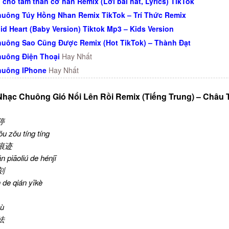
cho tấm thân cơ hàn Remix (Lời bài hát, Lyrics) TikTok
uông Túy Hồng Nhan Remix TikTok – Trí Thức Remix
id Heart (Baby Version) Tiktok Mp3 – Kids Version
uông Sao Cũng Được Remix (Hot TikTok) – Thành Đạt
uông Điện Thoại
Hay Nhất
huông IPhone
Hay Nhất
Nhạc Chuông Gió Nổi Lên Rồi Remix (Tiếng Trung) – Châu
停
u zǒu tíng tíng
痕迹
 piāoliú de hénjī
刻
de qián yīkè
yù
怯