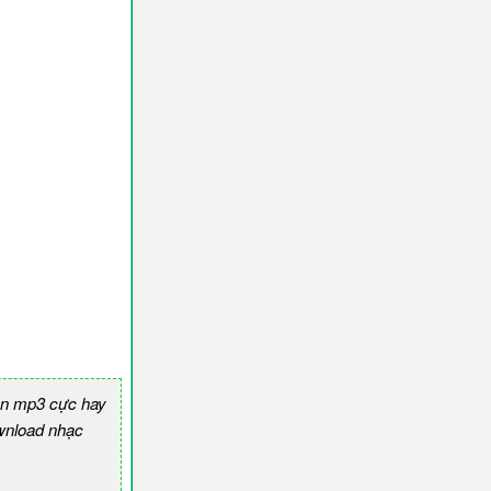
ền mp3 cực hay
nload nhạc