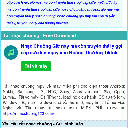
cấp cứu lyric
,
giờ này mà còn truyền thái y gọi cấp cứu mp3
,
giờ này
mà còn truyền thái y gọi cấp cứu ngay cho hoàng thượng
,
giờ này mà
còn truyền thái y nhạc chuông
,
nhạc chuông giờ này mà còn truyền
thái y
,
truyền thái y cho hoàng thượng
Tải nhạc chuông - Free Download
Nhạc Chuông Giờ này mà còn truyền thái y gọi
cấp cứu lên ngay cho Hoàng Thượng Tiktok
Tải về máy
Tải nhạc chuông mp3 về máy miễn phí cho điện thoại Android:
Nokia, Samsung, LG, HTC, Sony, Asus zenfone, Sky, Oppo,
Lumia... Tải về máy iOs (IPhone, Ipad hệ điều hành IOS 13 trở lên),
Window - Bạn có thể download về thẻ nhớ, máy tính. Tất cả việc
Nghe và Tải nhạc là hoàn toàn MIỄN PHÍ 100% tại
https://nhacchuong123.com/
Yêu cầu cắt nhạc chuông - Gửi bình luận