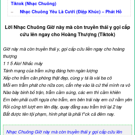
Tiktok (Nhạc Chuông)
–
Nhạc Chuông Yêu Là Cưới (Điệp Khúc) – Phát Hồ
Lời Nhạc Chuông Giờ này mà còn truyền thái y gọi cấp
cứu lên ngay cho Hoàng Thượng (Tiktok)
Giờ này mà còn truyền thái y, gọi cấp cứu liền ngay cho hoàng
thượng
1 1 5 Alo! Nhấc máy
Tánh mạng của trẫm xứng đáng hơn ngàn lượng
Xếp cho trẫm căn phòng thật đẹp, cùng y tá là vài ba cô
Mỗi em trẫm phát cho nữa con, cắn nhẹ vào là cứ thế mình ra vô
Nào bày binh bố trận, trẫm cầm súng, các em thì cầm khiên
Em bên phải cưỡi ngựa cho trẫm, em bên trái này em cứ nằm yên
Rồi cũng tới lượt em lên đây, quay đằng sau trẫm trói lại 2 tay
Bắt được tên tội phạm, hình phạt là phải f*ck cả đêm nay.
Nhạc Chuông Giờ này mà còn truyền thái y gọi cấp cứu lên