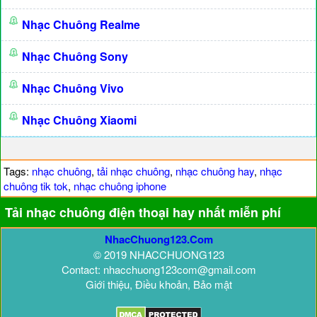
Nhạc Chuông Realme
Nhạc Chuông Sony
Nhạc Chuông Vivo
Nhạc Chuông Xiaomi
Tags:
nhạc chuông
,
tải nhạc chuông
,
nhạc chuông hay
,
nhạc
chuông tik tok
,
nhạc chuông iphone
Tải nhạc chuông điện thoại hay nhất miễn phí
NhacChuong123.Com
© 2019 NHACCHUONG123
Contact: nhacchuong123com@gmail.com
Giới thiệu, Điều khoản, Bảo mật