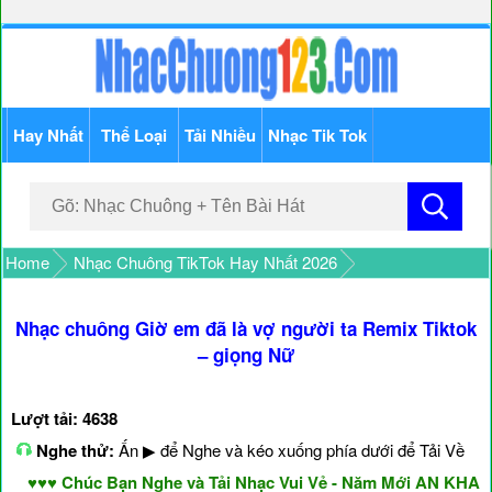
Hay Nhất
Thể Loại
Tải Nhiều
Nhạc Tik Tok
Home
Nhạc Chuông TikTok Hay Nhất 2026
Nhạc chuông Giờ em đã là vợ người ta Remix Tiktok
– giọng Nữ
Lượt tải: 4638
Nghe thử:
Ấn ▶ để Nghe và kéo xuống phía dưới để Tải Về
♥♥♥ Chúc Bạn Nghe và Tải Nhạc Vui Vẻ - Năm Mới AN KHANG 