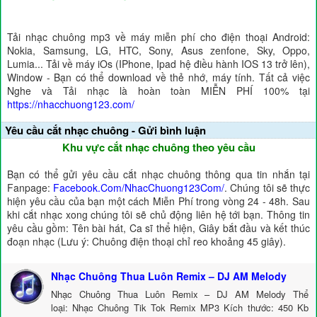
Tải nhạc chuông mp3 về máy miễn phí cho điện thoại Android:
Nokia, Samsung, LG, HTC, Sony, Asus zenfone, Sky, Oppo,
Lumia... Tải về máy iOs (IPhone, Ipad hệ điều hành IOS 13 trở lên),
Window - Bạn có thể download về thẻ nhớ, máy tính. Tất cả việc
Nghe và Tải nhạc là hoàn toàn MIỄN PHÍ 100% tại
https://nhacchuong123.com/
Yêu cầu cắt nhạc chuông - Gửi bình luận
Khu vực cắt nhạc chuông theo yêu cầu
Bạn có thể gửi yêu cầu cắt nhạc chuông thông qua tin nhắn tại
Fanpage:
Facebook.Com/NhacChuong123Com/
. Chúng tôi sẽ thực
hiện yêu cầu của bạn một cách Miễn Phí trong vòng 24 - 48h. Sau
khi cắt nhạc xong chúng tôi sẽ chủ động liên hệ tới bạn. Thông tin
yêu cầu gồm: Tên bài hát, Ca sĩ thể hiện, Giây bắt đầu và kết thúc
đoạn nhạc (Lưu ý: Chuông điện thoại chỉ reo khoảng 45 giây).
Nhạc Chuông Thua Luôn Remix – DJ AM Melody
Nhạc Chuông Thua Luôn Remix – DJ AM Melody Thể
loại: Nhạc Chuông Tik Tok Remix MP3 Kích thước: 450 Kb