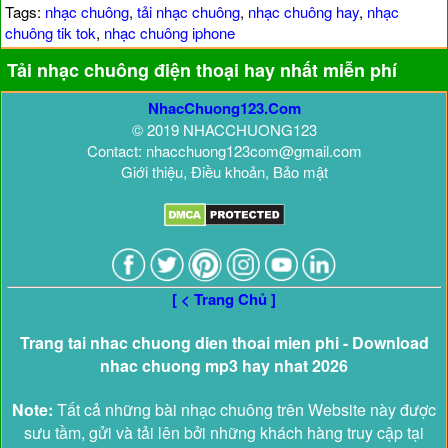
Tags:
nhạc chuông
,
tải nhạc chuông
,
nhạc chuông hay
,
nhạc
chuông tik tok
,
nhạc chuông iphone
Tải nhạc chuông điện thoại hay nhất miễn phí
NhacChuong123.Com
© 2019 NHACCHUONG123
Contact: nhacchuong123com@gmail.com
Giới thiệu, Điều khoản, Bảo mật
[ < Trang Chủ ]
Trang tai nhac chuong dien thoai mien phi - Download
nhac chuong mp3 hay nhat 2026
Note:
Tất cả những bài nhạc chuông trên Website này được
sưu tầm, gửi và tải lên bởi những khách hàng truy cập tại