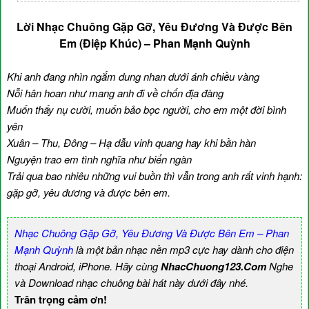
Lời Nhạc Chuông Gặp Gỡ, Yêu Đương Và Được Bên
Em (Điệp Khúc) – Phan Mạnh Quỳnh
Khi anh đang nhìn ngắm dung nhan dưới ánh chiều vàng
Nỗi hân hoan như mang anh đi về chốn địa đàng
Muốn thấy nụ cười, muốn bảo bọc người, cho em một đời bình
yên
Xuân – Thu, Đông – Hạ dẫu vinh quang hay khi bần hàn
Nguyện trao em tình nghĩa như biển ngàn
Trải qua bao nhiêu những vui buồn thì vẫn trong anh rất vinh hạnh:
gặp gỡ, yêu đương và được bên em.
Nhạc Chuông Gặp Gỡ, Yêu Đương Và Được Bên Em – Phan
Mạnh Quỳnh
là một bản nhạc nền mp3 cực hay dành cho điện
thoại Android, iPhone. Hãy cùng
NhacChuong123.Com
Nghe
và Download nhạc chuông bài hát này dưới đây nhé.
Trân trọng cảm ơn!