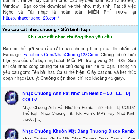
Lumia... Tải về máy iOs (IPhone, Ipad hệ điều hành IOS 13 trở lên),
Window - Bạn có thể download về thẻ nhớ, máy tính. Tất cả việc
Nghe và Tải nhạc là hoàn toàn MIỄN PHÍ 100% tại
https://nhacchuong123.com/
Yêu cầu cắt nhạc chuông - Gửi bình luận
Khu vực cắt nhạc chuông theo yêu cầu
Bạn có thể gửi yêu cầu cắt nhạc chuông thông qua tin nhắn tại
Fanpage:
Facebook.Com/NhacChuong123Com/
. Chúng tôi sẽ thực
hiện yêu cầu của bạn một cách Miễn Phí trong vòng 24 - 48h. Sau
khi cắt nhạc xong chúng tôi sẽ chủ động liên hệ tới bạn. Thông tin
yêu cầu gồm: Tên bài hát, Ca sĩ thể hiện, Giây bắt đầu và kết thúc
đoạn nhạc (Lưu ý: Chuông điện thoại chỉ reo khoảng 45 giây).
Nhạc Chuông Anh Rất Nhớ Em Remix – 50 FEET Dj
COLDZ
Nhạc Chuông Anh Rất Nhớ Em Remix – 50 FEET Dj COLDZ
Thể loại: Nhạc Chuông Tik Tok Remix MP3 Hay Nhất Kích
thước: […]
Nhạc Chuông Khuôn Mặt Đáng Thương Disco Remix
Nhạc Chuông Khuôn Mặt Đáng Thương Disco Remix – Sơn