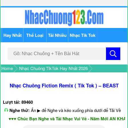
Hay Nhất
Thể Loại
Tải Nhiều
Nhạc Tik Tok
Home
Nhạc Chuông TikTok Hay Nhất 2026
Nhạc Chuông Fiction Remix ( Tik Tok ) – BEAST
Lượt tải: 89460
Nghe thử:
Ấn ▶ để Nghe và kéo xuống phía dưới để Tải Về
♥♥♥ Chúc Bạn Nghe và Tải Nhạc Vui Vẻ - Năm Mới AN KHANG