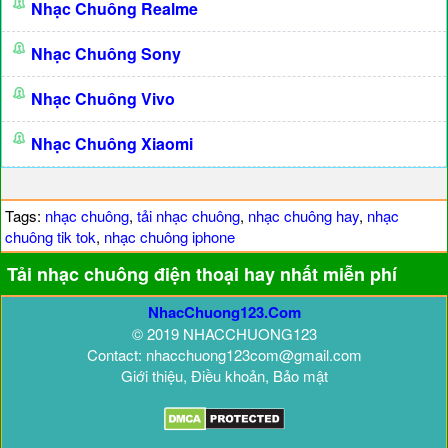
Nhạc Chuông Realme
Nhạc Chuông Sony
Nhạc Chuông Vivo
Nhạc Chuông Xiaomi
Tags:
nhạc chuông
,
tải nhạc chuông
,
nhạc chuông hay
,
nhạc
chuông tik tok
,
nhạc chuông iphone
Tải nhạc chuông điện thoại hay nhất miễn phí
NhacChuong123.Com
© 2019 NHACCHUONG123
Contact: nhacchuong123com@gmail.com
Giới thiệu, Điều khoản, Bảo mật