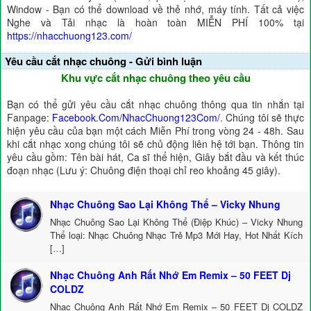
Window - Bạn có thể download về thẻ nhớ, máy tính. Tất cả việc
Nghe và Tải nhạc là hoàn toàn MIỄN PHÍ 100% tại
https://nhacchuong123.com/
Yêu cầu cắt nhạc chuông - Gửi bình luận
Khu vực cắt nhạc chuông theo yêu cầu
Bạn có thể gửi yêu cầu cắt nhạc chuông thông qua tin nhắn tại
Fanpage:
Facebook.Com/NhacChuong123Com/
. Chúng tôi sẽ thực
hiện yêu cầu của bạn một cách Miễn Phí trong vòng 24 - 48h. Sau
khi cắt nhạc xong chúng tôi sẽ chủ động liên hệ tới bạn. Thông tin
yêu cầu gồm: Tên bài hát, Ca sĩ thể hiện, Giây bắt đầu và kết thúc
đoạn nhạc (Lưu ý: Chuông điện thoại chỉ reo khoảng 45 giây).
Nhạc Chuông Sao Lại Không Thể – Vicky Nhung
Nhạc Chuông Sao Lại Không Thể (Điệp Khúc) – Vicky Nhung
Thể loại: Nhạc Chuông Nhạc Trẻ Mp3 Mới Hay, Hot Nhất Kích
[…]
Nhạc Chuông Anh Rất Nhớ Em Remix – 50 FEET Dj
COLDZ
Nhạc Chuông Anh Rất Nhớ Em Remix – 50 FEET Dj COLDZ