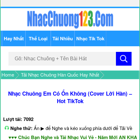
Hay Nhất
Thể Loại
Tải Nhiều
Nhạc Tik Tok
Home
Tải Nhạc Chuông Hàn Quốc Hay Nhất
Nhạc Chuông Em Có Ổn Không (Cover Lời Hàn) –
Hot TikTok
Lượt tải: 7092
Nghe thử:
Ấn ▶ để Nghe và kéo xuống phía dưới để Tải Về
♥♥♥ Chúc Bạn Nghe và Tải Nhạc Vui Vẻ - Năm Mới AN KHANG