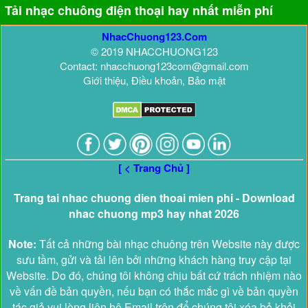
Tải nhạc chuông điện thoại hay nhất miễn phí
NhacChuong123.Com
© 2019 NHACCHUONG123
Contact: nhacchuong123com@gmail.com
Giới thiệu, Điều khoản, Bảo mật
[ < Trang Chủ ]
Trang tai nhac chuong dien thoai mien phi - Download
nhac chuong mp3 hay nhat 2026
Note:
Tất cả những bài nhạc chuông trên Website này được
sưu tầm, gửi và tải lên bởi những khách hàng truy cập tại
Website. Do đó, chúng tôi không chịu bất cứ trách nhiệm nào
về vấn đề bản quyền, nếu bạn có thắc mắc gì về bản quyền
tác giả vui lòng liên hệ Email trên để chúng tôi xóa bỏ khỏi