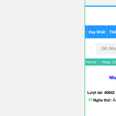
Hay Nhất
Thể
Home
Nhạc Ch
Nhạ
Lượt tải: 40602
Nghe thử:
Ấn