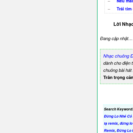
–
Nếu mai
–
Trái ti
Lời Nhạ
Đang cập nhật…
Nhạc chuông Đ
dành cho điện 
chuông bài hát
Trân trọng cả
Search Keyword
Đừng Lo Nhé Có
tạ remix
,
đừng lo
Remix
,
Đừng Lo 