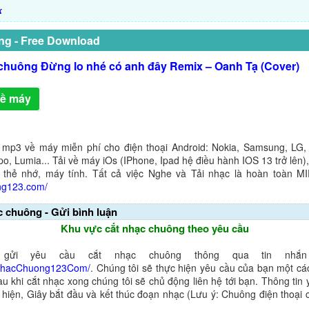
k
ng - Free Download
chuông Đừng lo nhé có anh đây Remix – Oanh Tạ (Cover)
về máy
 mp3 về máy miễn phí cho điện thoại Android: Nokia, Samsung, LG,
o, Lumia... Tải về máy iOs (IPhone, Ipad hệ điều hành IOS 13 trở lên
 thẻ nhớ, máy tính. Tất cả việc Nghe và Tải nhạc là hoàn toàn M
ng123.com/
c chuông - Gửi bình luận
Khu vực cắt nhạc chuông theo yêu cầu
gửi yêu cầu cắt nhạc chuông thông qua tin nhắn 
NhacChuong123Com/
. Chúng tôi sẽ thực hiện yêu cầu của bạn một cá
au khi cắt nhạc xong chúng tôi sẽ chủ động liên hệ tới bạn. Thông tin
ể hiện, Giây bắt đầu và kết thúc đoạn nhạc (Lưu ý: Chuông điện thoại