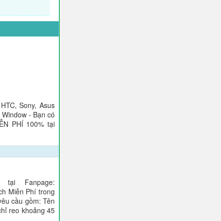
 HTC, Sony, Asus
), Window - Bạn có
IỄN PHÍ 100% tại
tại Fanpage:
ch Miễn Phí trong
 yêu cầu gồm: Tên
 chỉ reo khoảng 45