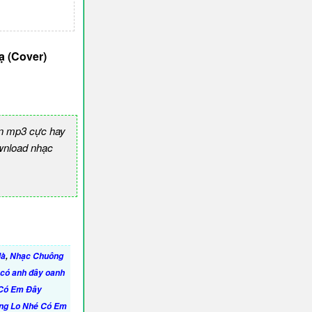
 (Cover)
n mp3 cực hay
nload nhạc
Mà
,
Nhạc Chuông
 có anh đây oanh
Có Em Đây
ng Lo Nhé Có Em