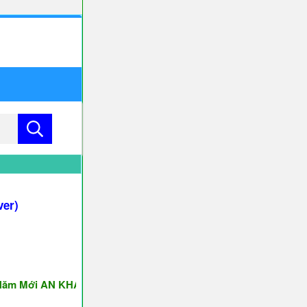
ver)
ới AN KHANG & THỊNH VƯỢNG ♥♥♥