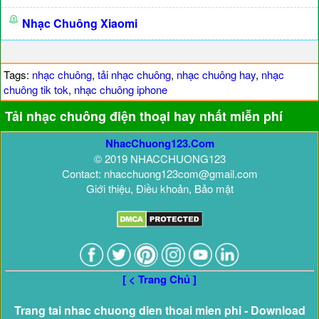
Nhạc Chuông Xiaomi
Tags:
nhạc chuông
,
tải nhạc chuông
,
nhạc chuông hay
,
nhạc
chuông tik tok
,
nhạc chuông iphone
Tải nhạc chuông điện thoại hay nhất miễn phí
NhacChuong123.Com
© 2019 NHACCHUONG123
Contact: nhacchuong123com@gmail.com
Giới thiệu, Điều khoản, Bảo mật
[ < Trang Chủ ]
Trang tai nhac chuong dien thoai mien phi - Download