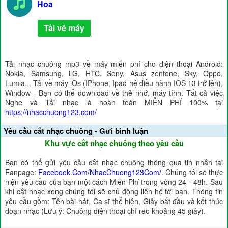
Hoa
Tải về máy
Tải nhạc chuông mp3 về máy miễn phí cho điện thoại Android:
Nokia, Samsung, LG, HTC, Sony, Asus zenfone, Sky, Oppo,
Lumia... Tải về máy iOs (IPhone, Ipad hệ điều hành IOS 13 trở lên),
Window - Bạn có thể download về thẻ nhớ, máy tính. Tất cả việc
Nghe và Tải nhạc là hoàn toàn MIỄN PHÍ 100% tại
https://nhacchuong123.com/
Yêu cầu cắt nhạc chuông - Gửi bình luận
Khu vực cắt nhạc chuông theo yêu cầu
Bạn có thể gửi yêu cầu cắt nhạc chuông thông qua tin nhắn tại
Fanpage:
Facebook.Com/NhacChuong123Com/
. Chúng tôi sẽ thực
hiện yêu cầu của bạn một cách Miễn Phí trong vòng 24 - 48h. Sau
khi cắt nhạc xong chúng tôi sẽ chủ động liên hệ tới bạn. Thông tin
yêu cầu gồm: Tên bài hát, Ca sĩ thể hiện, Giây bắt đầu và kết thúc
đoạn nhạc (Lưu ý: Chuông điện thoại chỉ reo khoảng 45 giây).