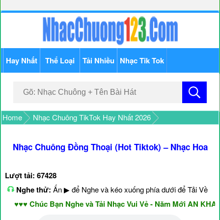
Hay Nhất
Thể Loại
Tải Nhiều
Nhạc Tik Tok
Home
Nhạc Chuông TikTok Hay Nhất 2026
Nhạc Chuông Đồng Thoại (Hot Tiktok) – Nhạc Hoa
Lượt tải: 67428
Nghe thử:
Ấn ▶ để Nghe và kéo xuống phía dưới để Tải Về
♥♥♥ Chúc Bạn Nghe và Tải Nhạc Vui Vẻ - Năm Mới AN KHANG