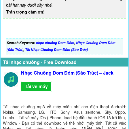
bài hát này dưới đây nhé.
Trân trọng cảm ơn!
Search Keyword:
nhạc chuông Đom Đóm
,
Nhạc Chuông Đom Đóm
(Sáo Trúc)
,
Tải Nhạc Chuông Đom Đóm (Sáo Trúc)
Tải nhạc chuông - Free Download
Nhạc Chuông Đom Đóm (Sáo Trúc) – Jack
Tải về máy
Tải nhạc chuông mp3 về máy miễn phí cho điện thoại Android:
Nokia, Samsung, LG, HTC, Sony, Asus zenfone, Sky, Oppo,
Lumia... Tải về máy iOs (IPhone, Ipad hệ điều hành IOS 13 trở lên),
Window - Bạn có thể download về thẻ nhớ, máy tính. Tất cả việc
Nghe và Tải nhạc là hoàn toàn MIỄN PHÍ 100% tại