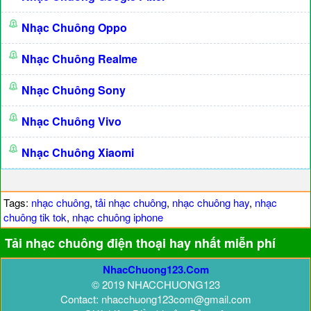
Nhạc Chuông Oppo
Nhạc Chuông Realme
Nhạc Chuông Sony
Nhạc Chuông Vivo
Nhạc Chuông Xiaomi
Tags:
nhạc chuông
,
tải nhạc chuông
,
nhạc chuông hay
,
nhạc
chuông tik tok
,
nhạc chuông iphone
Tải nhạc chuông điện thoại hay nhất miễn phí
NhacChuong123.Com
© 2019 NHACCHUONG123
Contact: nhacchuong123com@gmail.com