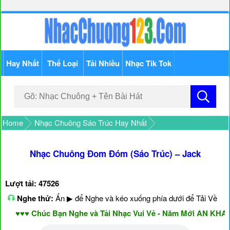
Hay Nhất
Thể Loại
Tải Nhiều
Nhạc Tik Tok
Home
Nhạc Chuông Sáo Trúc Hay Nhất
Nhạc Chuông Đom Đóm (Sáo Trúc) – Jack
Lượt tải: 47526
Nghe thử:
Ấn ▶ để Nghe và kéo xuống phía dưới để Tải Về
♥♥♥ Chúc Bạn Nghe và Tải Nhạc Vui Vẻ - Năm Mới AN KHAN