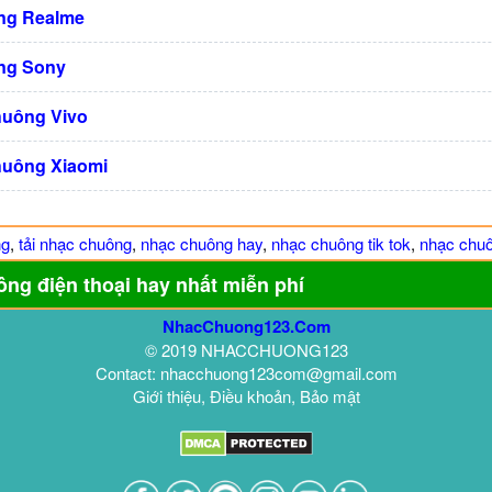
ng Realme
ng Sony
huông Vivo
huông Xiaomi
ng
,
tải nhạc chuông
,
nhạc chuông hay
,
nhạc chuông tik tok
,
nhạc chuô
ông điện thoại hay nhất miễn phí
NhacChuong123.Com
© 2019 NHACCHUONG123
Contact: nhacchuong123com@gmail.com
Giới thiệu, Điều khoản, Bảo mật