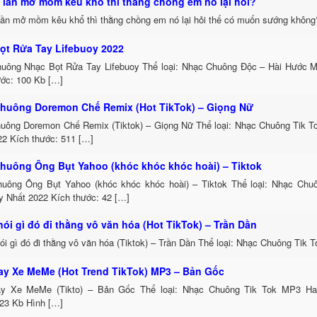
 lần mở mồm kêu khổ thì thằng chồng em nó lại hỏi?
lần mở mồm kêu khổ thì thằng chồng em nó lại hỏi thế có muốn sướng không
ọt Rửa Tay Lifebuoy 2022
uông Nhạc Bọt Rửa Tay Lifebuoy Thể loại: Nhạc Chuông Độc – Hài Hước 
ước: 100 Kb […]
huông Doremon Chế Remix (Hot TikTok) – Giọng Nữ
uông Doremon Chế Remix (Tiktok) – Giọng Nữ Thể loại: Nhạc Chuông Tik 
22 Kích thước: 511 […]
huông Ông Bụt Yahoo (khóc khóc khóc hoài) – Tiktok
uông Ông Bụt Yahoo (khóc khóc khóc hoài) – Tiktok Thể loại: Nhạc Chu
 Nhất 2022 Kích thước: 42 […]
ói gì đó đi thằng vô văn hóa (Hot TikTok) – Trần Dần
i gì đó đi thằng vô văn hóa (Tiktok) – Trần Dần Thể loại: Nhạc Chuông Tik
ay Xe MeMe (Hot Trend TikTok) MP3 – Bản Gốc
y Xe MeMe (Tikto) – Bản Gốc Thể loại: Nhạc Chuông Tik Tok MP3 Ha
123 Kb Hình […]