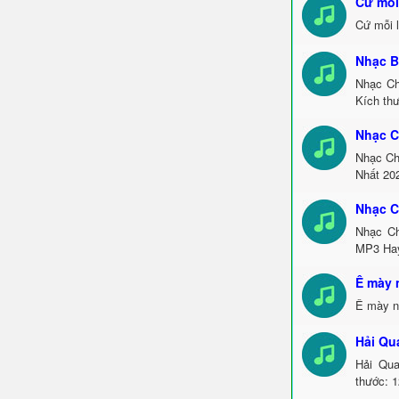
Cứ mỗi
Cứ mỗi 
Nhạc B
Nhạc Ch
Kích th
Nhạc C
Nhạc Ch
Nhất 20
Nhạc C
Nhạc Ch
MP3 Hay
Ê mày n
Ê mày nó
Hải Qu
Hải Qua
thước: 