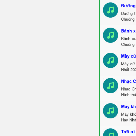
Đường 
Đường t
Chuông 
Bảnh x
Bảnh xu
Chuông 
Mày cứ
Mày cứ 
Nhất 20
Nhạc 
Nhạc Ch
Hình thứ
Mày kh
Mày khô
Hay Nhấ
Trời ơ