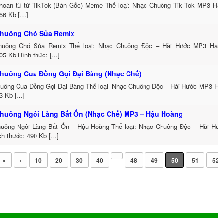
 khoan từ từ TikTok (Bản Gốc) Meme Thể loại: Nhạc Chuông Tik Tok MP3 H
356 Kb […]
huông Chó Sủa Remix
huông Chó Sủa Remix Thể loại: Nhạc Chuông Độc – Hài Hước MP3 Ha
605 Kb Hình thức: […]
huông Cua Đồng Gọi Đại Bàng (Nhạc Chế)
uông Cua Đồng Gọi Đại Bàng Thể loại: Nhạc Chuông Độc – Hài Hước MP3 H
93 Kb […]
huông Ngôi Làng Bất Ổn (Nhạc Chế) MP3 – Hậu Hoàng
uông Ngôi Làng Bất Ổn – Hậu Hoàng Thể loại: Nhạc Chuông Độc – Hài 
ch thước: 490 Kb […]
«
‹
10
20
30
40
48
49
50
51
5