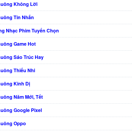
huông Không Lời
huông Tin Nhắn
ng Nhạc Phim Tuyển Chọn
huông Game Hot
huông Sáo Trúc Hay
huông Thiếu Nhi
huông Kinh Dị
huông Năm Mới, Tết
huông Google Pixel
huông Oppo