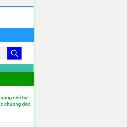
huông chế hài
hac chuong doc