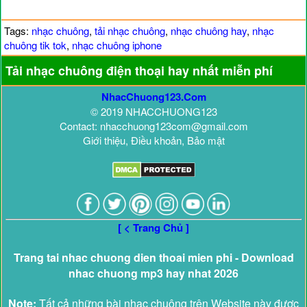
Tags:
nhạc chuông
,
tải nhạc chuông
,
nhạc chuông hay
,
nhạc
chuông tik tok
,
nhạc chuông iphone
Tải nhạc chuông điện thoại hay nhất miễn phí
NhacChuong123.Com
© 2019 NHACCHUONG123
Contact: nhacchuong123com@gmail.com
Giới thiệu, Điều khoản, Bảo mật
[ < Trang Chủ ]
Trang tai nhac chuong dien thoai mien phi - Download
nhac chuong mp3 hay nhat 2026
Note:
Tất cả những bài nhạc chuông trên Website này được