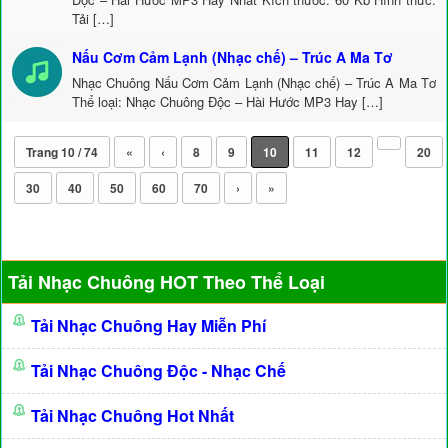
Tải […]
Nấu Cơm Cảm Lạnh (Nhạc chế) – Trúc A Ma Tơ
Nhạc Chuông Nấu Cơm Cảm Lạnh (Nhạc chế) – Trúc A Ma Tơ
Thể loại: Nhạc Chuông Độc – Hài Hước MP3 Hay […]
Trang 10 / 74
«
‹
8
9
10
11
12
20
30
40
50
60
70
›
»
Tải Nhạc Chuông HOT Theo Thể Loại
Tải Nhạc Chuông Hay Miễn Phí
Tải Nhạc Chuông Độc - Nhạc Chế
Tải Nhạc Chuông Hot Nhất