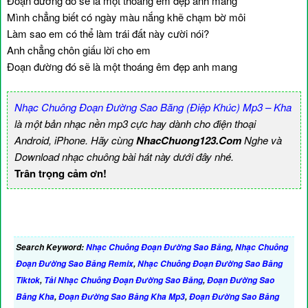
Đoạn đường đó sẽ là một thoáng êm đẹp anh mang
Mình chẳng biết có ngày màu nắng khẽ chạm bờ môi
Làm sao em có thể làm trái đất này cười nói?
Anh chẳng chôn giấu lời cho em
Đoạn đường đó sẽ là một thoáng êm đẹp anh mang
Nhạc Chuông Đoạn Đường Sao Băng (Điệp Khúc) Mp3 – Kha
là một bản nhạc nền mp3 cực hay dành cho điện thoại
Android, iPhone. Hãy cùng
NhacChuong123.Com
Nghe và
Download nhạc chuông bài hát này dưới đây nhé.
Trân trọng cảm ơn!
Search Keyword:
Nhạc Chuông Đoạn Đường Sao Băng
,
Nhạc Chuông
Đoạn Đường Sao Băng Remix
,
Nhạc Chuông Đoạn Đường Sao Băng
Tiktok
,
Tải Nhạc Chuông Đoạn Đường Sao Băng
,
Đoạn Đường Sao
Băng Kha
,
Đoạn Đường Sao Băng Kha Mp3
,
Đoạn Đường Sao Băng