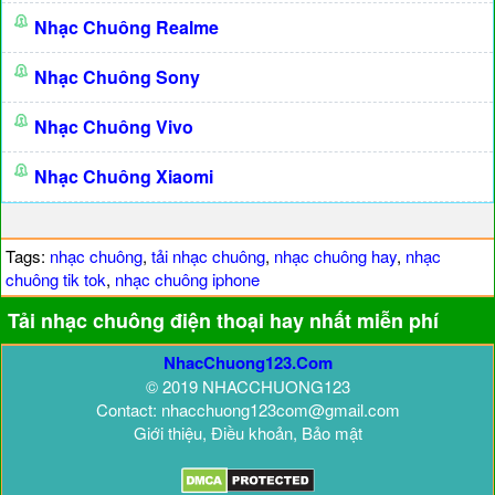
Nhạc Chuông Realme
Nhạc Chuông Sony
Nhạc Chuông Vivo
Nhạc Chuông Xiaomi
Tags:
nhạc chuông
,
tải nhạc chuông
,
nhạc chuông hay
,
nhạc
chuông tik tok
,
nhạc chuông iphone
Tải nhạc chuông điện thoại hay nhất miễn phí
NhacChuong123.Com
© 2019 NHACCHUONG123
Contact: nhacchuong123com@gmail.com
Giới thiệu, Điều khoản, Bảo mật