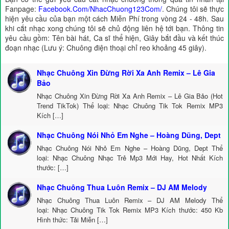
Fanpage:
Facebook.Com/NhacChuong123Com/
. Chúng tôi sẽ thực
hiện yêu cầu của bạn một cách Miễn Phí trong vòng 24 - 48h. Sau
khi cắt nhạc xong chúng tôi sẽ chủ động liên hệ tới bạn. Thông tin
yêu cầu gồm: Tên bài hát, Ca sĩ thể hiện, Giây bắt đầu và kết thúc
đoạn nhạc (Lưu ý: Chuông điện thoại chỉ reo khoảng 45 giây).
Nhạc Chuông Xin Đừng Rời Xa Anh Remix – Lê Gia
Bảo
Nhạc Chuông Xin Đừng Rời Xa Anh Remix – Lê Gia Bảo (Hot
Trend TikTok) Thể loại: Nhạc Chuông Tik Tok Remix MP3
Kích […]
Nhạc Chuông Nói Nhỏ Em Nghe – Hoàng Dũng, Dept
Nhạc Chuông Nói Nhỏ Em Nghe – Hoàng Dũng, Dept Thể
loại: Nhạc Chuông Nhạc Trẻ Mp3 Mới Hay, Hot Nhất Kích
thước: […]
Nhạc Chuông Thua Luôn Remix – DJ AM Melody
Nhạc Chuông Thua Luôn Remix – DJ AM Melody Thể
loại: Nhạc Chuông Tik Tok Remix MP3 Kích thước: 450 Kb
Hình thức: Tải Miễn […]