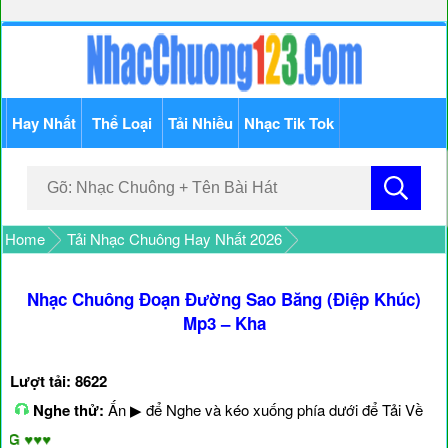
Hay Nhất
Thể Loại
Tải Nhiều
Nhạc Tik Tok
Home
Tải Nhạc Chuông Hay Nhất 2026
Nhạc Chuông Đoạn Đường Sao Băng (Điệp Khúc)
Mp3 – Kha
Lượt tải: 8622
Nghe thử:
Ấn ▶ để Nghe và kéo xuống phía dưới để Tải Về
♥♥♥