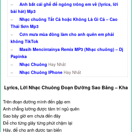
–
Anh bắt cái ghế để ngóng trông em về (lyrics, lời
bài hát) Mp3
–
Nhạc chuông Tất Cả hoặc Không Là Gì Cả – Cao
Thái Sơn Mp3
–
Cơn mưa mùa đông làm cho anh quên em phải
không TikTok
–
Masih Mencintainya Remix MP3 (Nhạc chuông) – Dj
Papinka
–
Nhạc Chuông
Hay Nhất
–
Nhạc Chuông IPhone
Hay Nhất
Lyrics, Lời Nhạc Chuông Đoạn Đường Sao Băng – Kha
Trên đoạn đường mình đến gặp em
Anh chẳng lường được tâm trí ngủ quên
Sao bây giờ em chưa đến đây
Để cho từng giây từng phút chậm lại
Hãy, để cho anh được tan biến