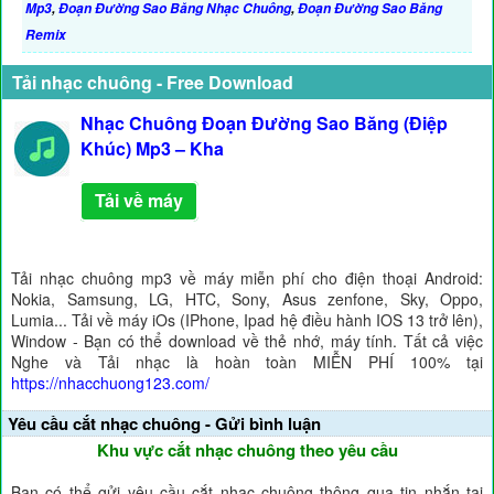
Mp3
,
Đoạn Đường Sao Băng Nhạc Chuông
,
Đoạn Đường Sao Băng
Remix
Tải nhạc chuông - Free Download
Nhạc Chuông Đoạn Đường Sao Băng (Điệp
Khúc) Mp3 – Kha
Tải về máy
Tải nhạc chuông mp3 về máy miễn phí cho điện thoại Android:
Nokia, Samsung, LG, HTC, Sony, Asus zenfone, Sky, Oppo,
Lumia... Tải về máy iOs (IPhone, Ipad hệ điều hành IOS 13 trở lên),
Window - Bạn có thể download về thẻ nhớ, máy tính. Tất cả việc
Nghe và Tải nhạc là hoàn toàn MIỄN PHÍ 100% tại
https://nhacchuong123.com/
Yêu cầu cắt nhạc chuông - Gửi bình luận
Khu vực cắt nhạc chuông theo yêu cầu
Bạn có thể gửi yêu cầu cắt nhạc chuông thông qua tin nhắn tại