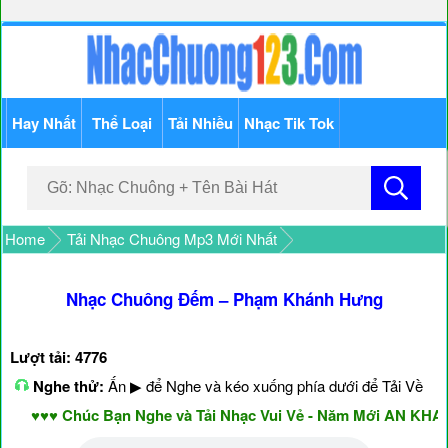
Hay Nhất
Thể Loại
Tải Nhiều
Nhạc Tik Tok
Home
Tải Nhạc Chuông Mp3 Mới Nhất
Nhạc Chuông Đếm – Phạm Khánh Hưng
Lượt tải: 4776
Nghe thử:
Ấn ▶ để Nghe và kéo xuống phía dưới để Tải Về
♥♥♥ Chúc Bạn Nghe và Tải Nhạc Vui Vẻ - Năm Mới AN KHANG