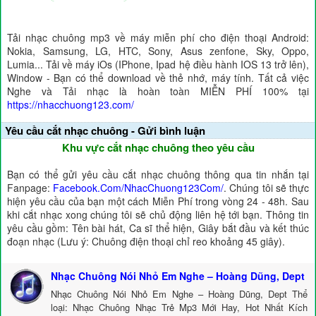
Tải nhạc chuông mp3 về máy miễn phí cho điện thoại Android:
Nokia, Samsung, LG, HTC, Sony, Asus zenfone, Sky, Oppo,
Lumia... Tải về máy iOs (IPhone, Ipad hệ điều hành IOS 13 trở lên),
Window - Bạn có thể download về thẻ nhớ, máy tính. Tất cả việc
Nghe và Tải nhạc là hoàn toàn MIỄN PHÍ 100% tại
https://nhacchuong123.com/
Yêu cầu cắt nhạc chuông - Gửi bình luận
Khu vực cắt nhạc chuông theo yêu cầu
Bạn có thể gửi yêu cầu cắt nhạc chuông thông qua tin nhắn tại
Fanpage:
Facebook.Com/NhacChuong123Com/
. Chúng tôi sẽ thực
hiện yêu cầu của bạn một cách Miễn Phí trong vòng 24 - 48h. Sau
khi cắt nhạc xong chúng tôi sẽ chủ động liên hệ tới bạn. Thông tin
yêu cầu gồm: Tên bài hát, Ca sĩ thể hiện, Giây bắt đầu và kết thúc
đoạn nhạc (Lưu ý: Chuông điện thoại chỉ reo khoảng 45 giây).
Nhạc Chuông Nói Nhỏ Em Nghe – Hoàng Dũng, Dept
Nhạc Chuông Nói Nhỏ Em Nghe – Hoàng Dũng, Dept Thể
loại: Nhạc Chuông Nhạc Trẻ Mp3 Mới Hay, Hot Nhất Kích