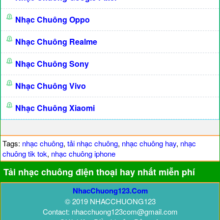
Nhạc Chuông Oppo
Nhạc Chuông Realme
Nhạc Chuông Sony
Nhạc Chuông Vivo
Nhạc Chuông Xiaomi
Tags:
nhạc chuông
,
tải nhạc chuông
,
nhạc chuông hay
,
nhạc
chuông tik tok
,
nhạc chuông iphone
Tải nhạc chuông điện thoại hay nhất miễn phí
NhacChuong123.Com
© 2019 NHACCHUONG123
Contact: nhacchuong123com@gmail.com