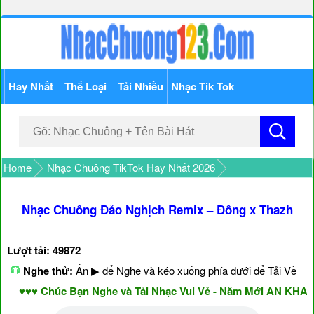
Hay Nhất
Thể Loại
Tải Nhiều
Nhạc Tik Tok
Home
Nhạc Chuông TikTok Hay Nhất 2026
Nhạc Chuông Đảo Nghịch Remix – Đông x Thazh
Lượt tải: 49872
Nghe thử:
Ấn ▶ để Nghe và kéo xuống phía dưới để Tải Về
♥♥♥ Chúc Bạn Nghe và Tải Nhạc Vui Vẻ - Năm Mới AN KHANG