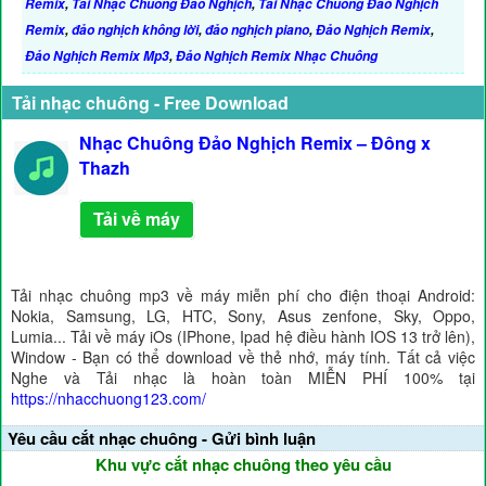
Remix
,
Tải Nhạc Chuông Đảo Nghịch
,
Tải Nhạc Chuông Đảo Nghịch
Remix
,
đảo nghịch không lời
,
đảo nghịch piano
,
Đảo Nghịch Remix
,
Đảo Nghịch Remix Mp3
,
Đảo Nghịch Remix Nhạc Chuông
Tải nhạc chuông - Free Download
Nhạc Chuông Đảo Nghịch Remix – Đông x
Thazh
Tải về máy
Tải nhạc chuông mp3 về máy miễn phí cho điện thoại Android:
Nokia, Samsung, LG, HTC, Sony, Asus zenfone, Sky, Oppo,
Lumia... Tải về máy iOs (IPhone, Ipad hệ điều hành IOS 13 trở lên),
Window - Bạn có thể download về thẻ nhớ, máy tính. Tất cả việc
Nghe và Tải nhạc là hoàn toàn MIỄN PHÍ 100% tại
https://nhacchuong123.com/
Yêu cầu cắt nhạc chuông - Gửi bình luận
Khu vực cắt nhạc chuông theo yêu cầu