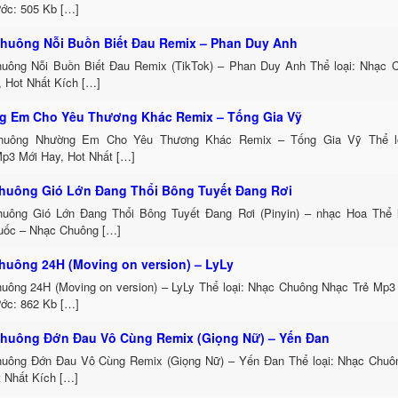
ước: 505 Kb […]
huông Nỗi Buồn Biết Đau Remix – Phan Duy Anh
uông Nỗi Buồn Biết Đau Remix (TikTok) – Phan Duy Anh Thể loại: Nhạc
, Hot Nhất Kích […]
 Em Cho Yêu Thương Khác Remix – Tống Gia Vỹ
huông Nhường Em Cho Yêu Thương Khác Remix – Tống Gia Vỹ Thể lo
p3 Mới Hay, Hot Nhất […]
huông Gió Lớn Đang Thổi Bông Tuyết Đang Rơi
uông Gió Lớn Đang Thổi Bông Tuyết Đang Rơi (Pinyin) – nhạc Hoa Thể 
uốc – Nhạc Chuông […]
huông 24H (Moving on version) – LyLy
uông 24H (Moving on version) – LyLy Thể loại: Nhạc Chuông Nhạc Trẻ Mp3
ước: 862 Kb […]
huông Đớn Đau Vô Cùng Remix (Giọng Nữ) – Yến Đan
uông Đớn Đau Vô Cùng Remix (Giọng Nữ) – Yến Đan Thể loại: Nhạc Chu
t Nhất Kích […]