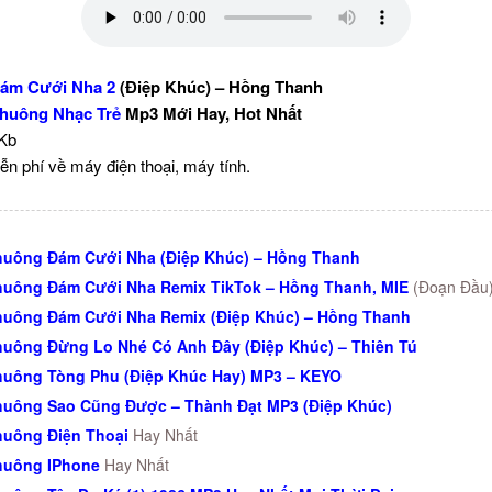
ám Cưới Nha 2
(Điệp Khúc) – Hồng Thanh
huông Nhạc Trẻ
Mp3 Mới Hay, Hot Nhất
 Kb
ễn phí về máy điện thoại, máy tính.
uông Đám Cưới Nha (Điệp Khúc) – Hồng Thanh
uông Đám Cưới Nha Remix TikTok – Hồng Thanh, MIE
(Đoạn Đầu
uông Đám Cưới Nha Remix (Điệp Khúc) – Hồng Thanh
uông Đừng Lo Nhé Có Anh Đây (Điệp Khúc) – Thiên Tú
uông Tòng Phu (Điệp Khúc Hay) MP3 – KEYO
uông Sao Cũng Được – Thành Đạt MP3 (Điệp Khúc)
uông Điện Thoại
Hay Nhất
huông IPhone
Hay Nhất