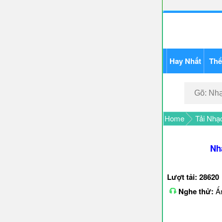
Hay Nhất
Thể
Home
Tải Nhạ
Nh
Lượt tải: 28620
Nghe thử:
Ấn