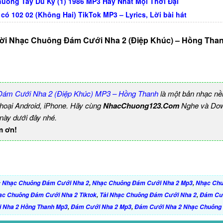
uông Tây Du Ký (1) 1986 MP3 Hay Nhất Mọi Thời Đại
 có 102 02 (Không Hai) TikTok MP3 – Lyrics, Lời bài hát
ời Nhạc Chuông Đám Cưới Nha 2 (Điệp Khúc) – Hồng Tha
ám Cưới Nha 2 (Điệp Khúc) MP3 – Hồng Thanh
là một bản nhạc n
thoại Android, iPhone. Hãy cùng
NhacChuong123.Com
Nghe và Dow
 này dưới đây nhé.
m ơn!
:
Nhạc Chuông Đám Cưới Nha 2
,
Nhạc Chuông Đám Cưới Nha 2 Mp3
,
Nhạc Ch
ạc Chuông Đám Cưới Nha 2 Tiktok
,
Tải Nhạc Chuông Đám Cưới Nha 2
,
Đám Cư
 Nha 2 Hồng Thanh Mp3
,
Đám Cưới Nha 2 Mp3
,
Đám Cưới Nha 2 Nhạc Chuông