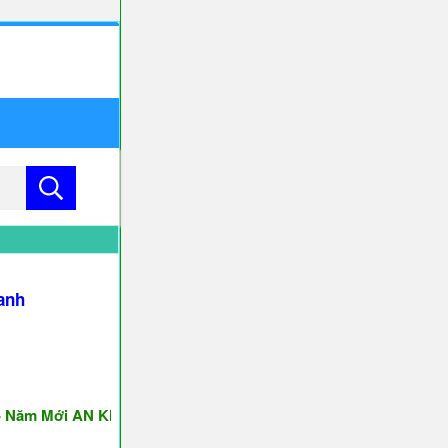
anh
 Mới AN KHANG & THỊNH VƯỢNG ♥♥♥