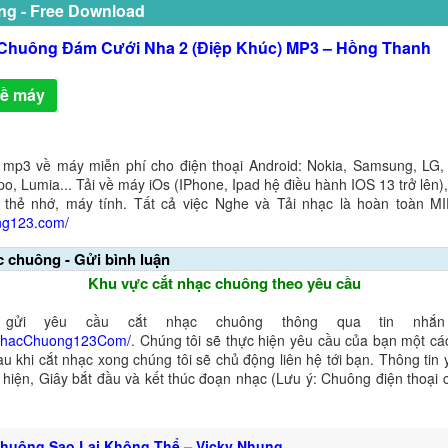
ng - Free Download
Chuông Đám Cưới Nha 2 (Điệp Khúc) MP3 – Hồng Thanh
về máy
 mp3 về máy miễn phí cho điện thoại Android: Nokia, Samsung, LG,
o, Lumia... Tải về máy iOs (IPhone, Ipad hệ điều hành IOS 13 trở lên
 thẻ nhớ, máy tính. Tất cả việc Nghe và Tải nhạc là hoàn toàn M
ng123.com/
c chuông - Gửi bình luận
Khu vực cắt nhạc chuông theo yêu cầu
gửi yêu cầu cắt nhạc chuông thông qua tin nhắn 
NhacChuong123Com/
. Chúng tôi sẽ thực hiện yêu cầu của bạn một cá
au khi cắt nhạc xong chúng tôi sẽ chủ động liên hệ tới bạn. Thông tin
ể hiện, Giây bắt đầu và kết thúc đoạn nhạc (Lưu ý: Chuông điện thoại
huông Sao Lại Không Thể – Vicky Nhung