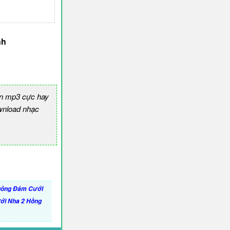
nh
ền mp3 cực hay
nload nhạc
uông Đám Cưới
ới Nha 2 Hồng