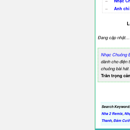
–
Nhạc Ch
–
Anh chỉ
L
Đang cập nhật…
Nhạc Chuông Đ
dành cho điện 
chuông bài hát
Trân trọng cả
Search Keyword
Nha 2 Remix
,
Nh
Thanh
,
Đám Cưới