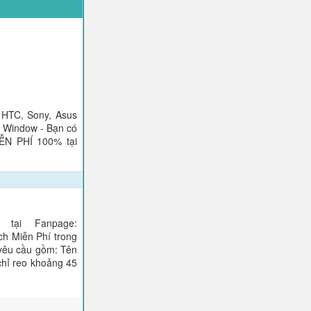
 HTC, Sony, Asus
), Window - Bạn có
IỄN PHÍ 100% tại
tại Fanpage:
ch Miễn Phí trong
 yêu cầu gồm: Tên
 chỉ reo khoảng 45