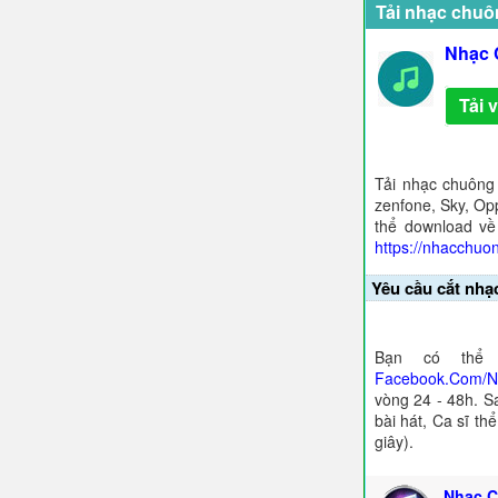
Tải nhạc chuô
Nhạc 
Tải 
Tải nhạc chuông
zenfone, Sky, Opp
thể download về
https://nhacchuo
Yêu cầu cắt nhạ
Bạn có thể 
Facebook.Com/
vòng 24 - 48h. S
bài hát, Ca sĩ th
giây).
Nhạc C