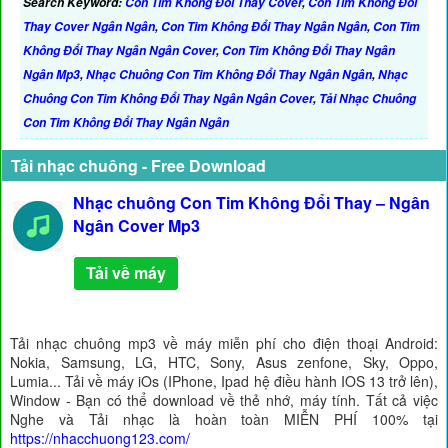
Search Keyword:
Con Tim Không Đổi Thay Cover
,
Con Tim Không Đổi
Thay Cover Ngân Ngân
,
Con Tim Không Đổi Thay Ngân Ngân
,
Con Tim
Không Đổi Thay Ngân Ngân Cover
,
Con Tim Không Đổi Thay Ngân
Ngân Mp3
,
Nhạc Chuông Con Tim Không Đổi Thay Ngân Ngân
,
Nhạc
Chuông Con Tim Không Đổi Thay Ngân Ngân Cover
,
Tải Nhạc Chuông
Con Tim Không Đổi Thay Ngân Ngân
Tải nhạc chuông - Free Download
Nhạc chuông Con Tim Không Đổi Thay – Ngân
Ngân Cover Mp3
Tải về máy
Tải nhạc chuông mp3 về máy miễn phí cho điện thoại Android:
Nokia, Samsung, LG, HTC, Sony, Asus zenfone, Sky, Oppo,
Lumia... Tải về máy iOs (IPhone, Ipad hệ điều hành IOS 13 trở lên),
Window - Bạn có thể download về thẻ nhớ, máy tính. Tất cả việc
Nghe và Tải nhạc là hoàn toàn MIỄN PHÍ 100% tại
https://nhacchuong123.com/