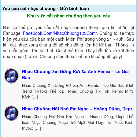
Yêu cầu cắt nhạc chuông - Gửi bình luận
Khu vực cắt nhạc chuông theo yêu cầu
Bạn có thể gửi yêu cầu cắt nhạc chuông thông qua tin nhắn tại
Fanpage:
Facebook.Com/NhacChuong123Com/
. Chúng tôi sẽ thực
hiện yêu cầu của bạn một cách Miễn Phí trong vòng 24 - 48h. Sau
khi cắt nhạc xong chúng tôi sẽ chủ động liên hệ tới bạn. Thông tin
yêu cầu gồm: Tên bài hát, Ca sĩ thể hiện, Giây bắt đầu và kết thúc
đoạn nhạc (Lưu ý: Chuông điện thoại chỉ reo khoảng 45 giây).
Nhạc Chuông Xin Đừng Rời Xa Anh Remix – Lê Gia
Bảo
Nhạc Chuông Xin Đừng Rời Xa Anh Remix – Lê Gia Bảo (Hot
Trend TikTok) Thể loại: Nhạc Chuông Tik Tok Remix MP3
Kích […]
Nhạc Chuông Nói Nhỏ Em Nghe – Hoàng Dũng, Dept
Nhạc Chuông Nói Nhỏ Em Nghe – Hoàng Dũng, Dept Thể
loại: Nhạc Chuông Nhạc Trẻ Mp3 Mới Hay, Hot Nhất Kích
thước: […]