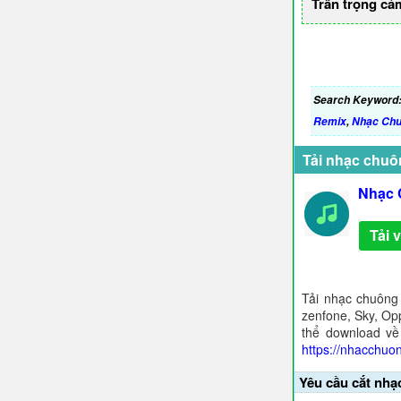
Trân trọng cả
Search Keyword
Remix
,
Nhạc Chu
Tải nhạc chuô
Nhạc 
Tải 
Tải nhạc chuông
zenfone, Sky, Opp
thể download về
https://nhacchuo
Yêu cầu cắt nhạ