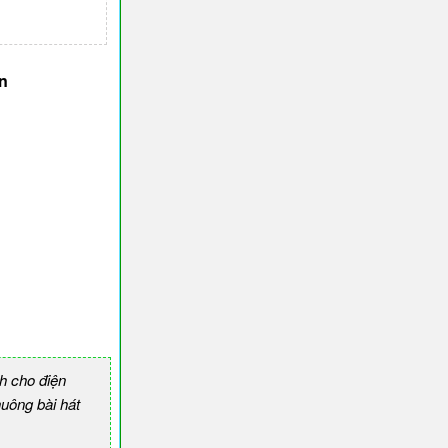
n
h cho điện
ông bài hát