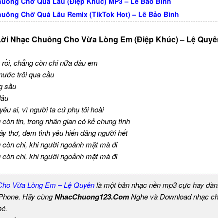
uông Chờ Quá Lâu (Điệp Khúc) MP3 – Lê Bảo Bình
uông Chờ Quá Lâu Remix (TikTok Hot) – Lê Bảo Bình
Lời Nhạc Chuông Cho Vừa Lòng Em (Điệp Khúc) – Lệ Quyê
t rồi, chẳng còn chi nữa đâu em
ước trôi qua cầu
g sầu
đâu
yêu ai, vì người ta cứ phụ tôi hoài
 còn tin, trong nhân gian có kẻ chung tình
gây thơ, đem tình yêu hiến dâng người hết
g còn chi, khi người ngoảnh mặt mà đi
g còn chi, khi người ngoảnh mặt mà đi
Cho Vừa Lòng Em – Lệ Quyên
là một bản nhạc nền mp3 cực hay dàn
 iPhone. Hãy cùng
NhacChuong123.Com
Nghe và Download nhạc chu
hé.