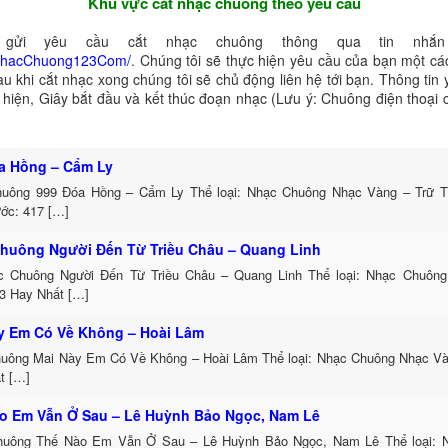
Khu vực cắt nhạc chuông theo yêu cầu
gửi yêu cầu cắt nhạc chuông thông qua tin nhắn 
NhacChuong123Com/
. Chúng tôi sẽ thực hiện yêu cầu của bạn một cá
au khi cắt nhạc xong chúng tôi sẽ chủ động liên hệ tới bạn. Thông tin
ể hiện, Giây bắt đầu và kết thúc đoạn nhạc (Lưu ý: Chuông điện thoại
a Hồng – Cẩm Ly
uông 999 Đóa Hồng – Cẩm Ly Thể loại: Nhạc Chuông Nhạc Vàng – Trữ 
ước: 417 […]
huông Người Đến Từ Triều Châu – Quang Linh
c Chuông Người Đến Từ Triều Châu – Quang Linh Thể loại: Nhạc Chuôn
3 Hay Nhất […]
y Em Có Về Không – Hoài Lâm
uông Mai Này Em Có Về Không – Hoài Lâm Thể loại: Nhạc Chuông Nhạc Và
t […]
o Em Vẫn Ở Sau – Lê Huỳnh Bảo Ngọc, Nam Lê
uông Thế Nào Em Vẫn Ở Sau – Lê Huỳnh Bảo Ngọc, Nam Lê Thể loại: 