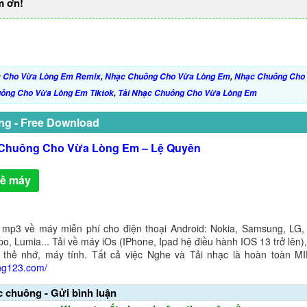
m ơn!
:
Cho Vừa Lòng Em Remix
,
Nhạc Chuông Cho Vừa Lòng Em
,
Nhạc Chuông Cho
ông Cho Vừa Lòng Em Tiktok
,
Tải Nhạc Chuông Cho Vừa Lòng Em
ng - Free Download
Chuông Cho Vừa Lòng Em – Lệ Quyên
về máy
 mp3 về máy miễn phí cho điện thoại Android: Nokia, Samsung, LG,
o, Lumia... Tải về máy iOs (IPhone, Ipad hệ điều hành IOS 13 trở lên
 thẻ nhớ, máy tính. Tất cả việc Nghe và Tải nhạc là hoàn toàn M
ng123.com/
c chuông - Gửi bình luận