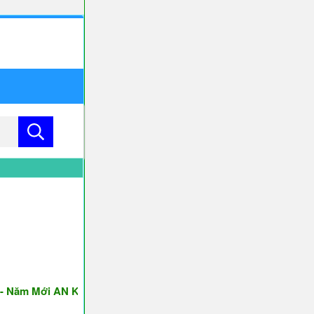
m Mới AN KHANG & THỊNH VƯỢNG ♥♥♥