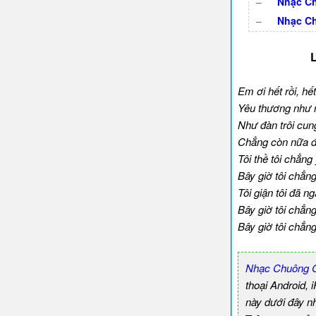
–
Nhạc Ch
–
Nhạc Ch
Em ơi hết rồi, hế
Yêu thương như n
Như đàn trôi cun
Chẳng còn nữa 
Tôi thề tôi chẳng 
Bây giờ tôi chẳng
Tôi giận tôi đã n
Bây giờ tôi chẳn
Bây giờ tôi chẳn
Nhạc Chuông 
thoại Android,
này dưới đây n