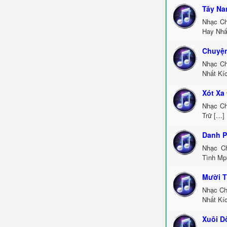
Tây Na
Nhạc Ch
Hay Nhấ
Chuyện
Nhạc Ch
Nhất Kí
Xót Xa
Nhạc Ch
Trữ […]
Danh P
Nhạc C
Tình Mp
Mười T
Nhạc Ch
Nhất Kí
Xuôi D