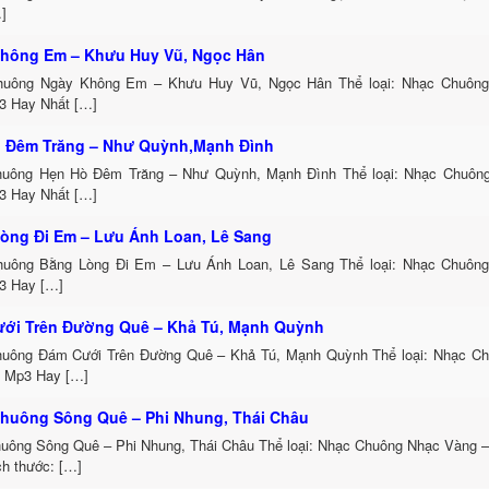
]
hông Em – Khưu Huy Vũ, Ngọc Hân
uông Ngày Không Em – Khưu Huy Vũ, Ngọc Hân Thể loại: Nhạc Chuông
3 Hay Nhất […]
 Đêm Trăng – Như Quỳnh,Mạnh Đình
uông Hẹn Hò Đêm Trăng – Như Quỳnh, Mạnh Đình Thể loại: Nhạc Chuôn
3 Hay Nhất […]
òng Đi Em – Lưu Ánh Loan, Lê Sang
uông Bằng Lòng Đi Em – Lưu Ánh Loan, Lê Sang Thể loại: Nhạc Chuôn
3 Hay […]
ới Trên Đường Quê – Khả Tú, Mạnh Quỳnh
uông Đám Cưới Trên Đường Quê – Khả Tú, Mạnh Quỳnh Thể loại: Nhạc C
h Mp3 Hay […]
huông Sông Quê – Phi Nhung, Thái Châu
uông Sông Quê – Phi Nhung, Thái Châu Thể loại: Nhạc Chuông Nhạc Vàng –
ch thước: […]