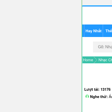
Hay Nhất
Thể
Home
Nhạc Ch
Lượt tải: 13176
Nghe thử:
Ấn