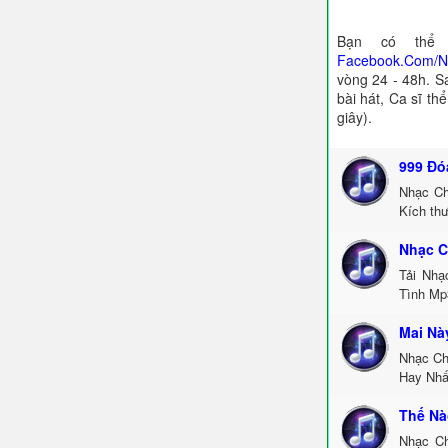
Bạn có thể 
Facebook.Com/
vòng 24 - 48h. S
bài hát, Ca sĩ th
giây).
999 Đó
Nhạc Ch
Kích th
Nhạc C
Tải Nhạ
Tình Mp
Mai Nà
Nhạc Ch
Hay Nhấ
Thế Nà
Nhạc Ch