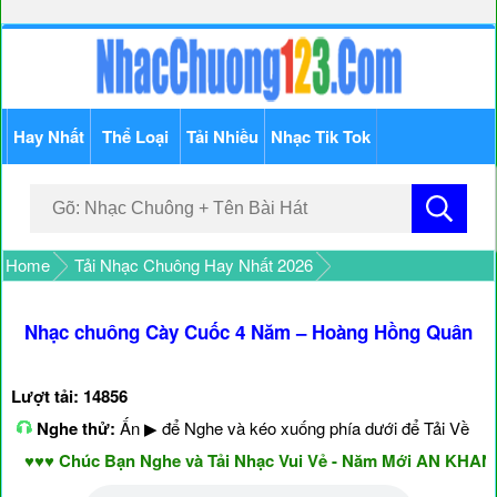
Hay Nhất
Thể Loại
Tải Nhiều
Nhạc Tik Tok
Home
Tải Nhạc Chuông Hay Nhất 2026
Nhạc chuông Cày Cuốc 4 Năm – Hoàng Hồng Quân
Lượt tải: 14856
Nghe thử:
Ấn ▶ để Nghe và kéo xuống phía dưới để Tải Về
♥♥ Chúc Bạn Nghe và Tải Nhạc Vui Vẻ - Năm Mới AN KHANG &