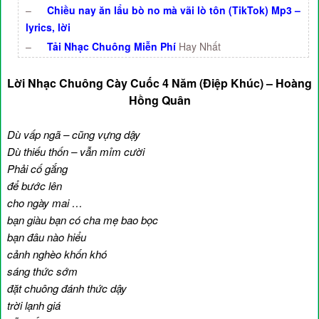
–
Chiều nay ăn lẩu bò no mà vãi lò tôn (TikTok) Mp3 –
lyrics, lời
–
Tải Nhạc Chuông Miễn Phí
Hay Nhất
Lời Nhạc Chuông Cày Cuốc 4 Năm (Điệp Khúc) – Hoàng
Hồng Quân
Dù vấp ngã – cũng vựng dậy
Dù thiếu thốn – vẫn mỉm cười
Phải cố gắng
để bước lên
cho ngày mai …
bạn giàu bạn có cha mẹ bao bọc
bạn đâu nào hiểu
cảnh nghèo khốn khó
sáng thức sớm
đặt chuông đánh thức dậy
trời lạnh giá