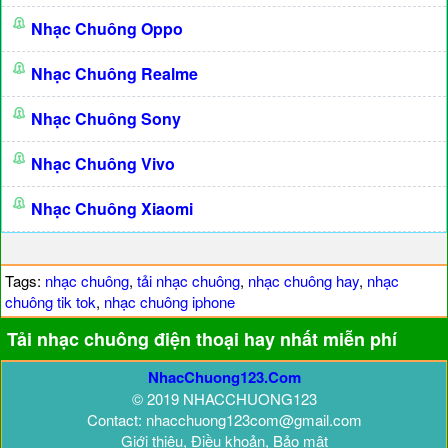
Nhạc Chuông Oppo
Nhạc Chuông Realme
Nhạc Chuông Sony
Nhạc Chuông Vivo
Nhạc Chuông Xiaomi
Tags:
nhạc chuông
,
tải nhạc chuông
,
nhạc chuông hay
,
nhạc
chuông tik tok
,
nhạc chuông iphone
Tải nhạc chuông điện thoại hay nhất miễn phí
NhacChuong123.Com
© 2019 NHACCHUONG123
Contact: nhacchuong123com@gmail.com
Giới thiệu, Điều khoản, Bảo mật