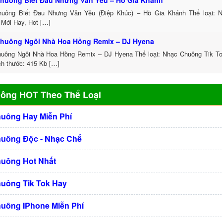
huông Biết Đau Nhưng Vẫn Yêu – Hồ Gia Khánh
uông Biết Đau Nhưng Vẫn Yêu (Điệp Khúc) – Hồ Gia Khánh Thể loại: 
 Mới Hay, Hot […]
huông Ngôi Nhà Hoa Hồng Remix – DJ Hyena
uông Ngôi Nhà Hoa Hồng Remix – DJ Hyena Thể loại: Nhạc Chuông Tik 
ch thước: 415 Kb […]
uông HOT Theo Thể Loại
huông Hay Miễn Phí
huông Độc - Nhạc Chế
huông Hot Nhất
huông Tik Tok Hay
huông IPhone Miễn Phí