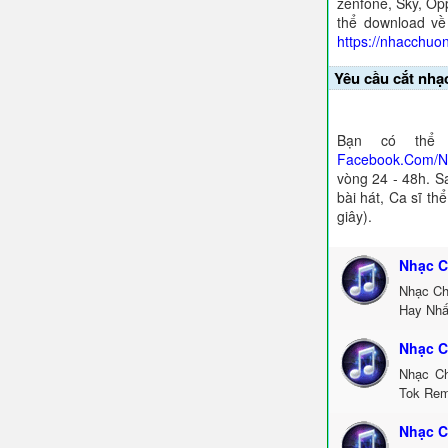
zenfone, Sky, Opp
thể download về
https://nhacchuo
Yêu cầu cắt nhạ
Bạn có thể 
Facebook.Com/
vòng 24 - 48h. S
bài hát, Ca sĩ th
giây).
Nhạc C
Nhạc Ch
Hay Nhấ
Nhạc C
Nhạc Ch
Tok Rem
Nhạc C