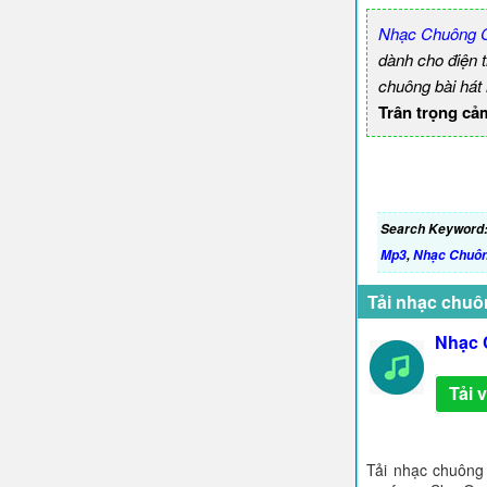
Nhạc Chuông C
dành cho điện 
chuông bài hát
Trân trọng cả
Search Keyword
Mp3
,
Nhạc Chuôn
Tải nhạc chuô
Nhạc 
Tải 
Tải nhạc chuông