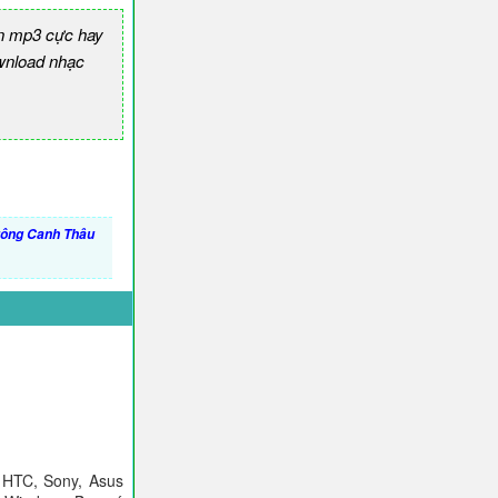
n mp3 cực hay
nload nhạc
ông Canh Thâu
 HTC, Sony, Asus