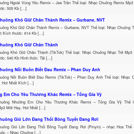
uông Ngoài Vùng Yêu Remix – Jee Trần Thể loại: Nhạc Chuông Remix Mp3 
ước: 505 Kb […]
huông Khó Giữ Chân Thành Remix – Gurbane, NVT
uông Khó Giữ Chân Thành Remix – Gurbane, NVT Thể loại: Nhạc Chuông 
t Kích thước: 614 Kb […]
huông Khó Giữ Chân Thành
uông Khó Giữ Chân Thành (TikTok) Thể loại: Nhạc Chuông Nhạc Trẻ Mp3 
ớc: 540 Kb Hình thức: Tải […]
huông Nỗi Buồn Biết Đau Remix – Phan Duy Anh
uông Nỗi Buồn Biết Đau Remix (TikTok) – Phan Duy Anh Thể loại: Nhạc
, Hot Nhất Kích […]
 Em Cho Yêu Thương Khác Remix – Tống Gia Vỹ
huông Nhường Em Cho Yêu Thương Khác Remix – Tống Gia Vỹ Thể lo
p3 Mới Hay, Hot Nhất […]
huông Gió Lớn Đang Thổi Bông Tuyết Đang Rơi
uông Gió Lớn Đang Thổi Bông Tuyết Đang Rơi (Pinyin) – nhạc Hoa Thể 
uốc – Nhạc Chuông […]