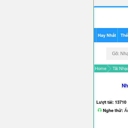
Hay Nhất
Thể
Home
Tải Nhạ
Nh
Lượt tải: 13710
Nghe thử:
Ấn