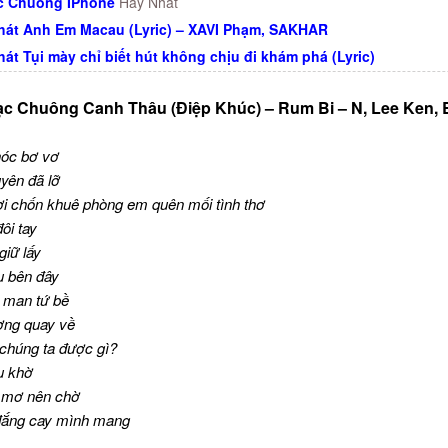
c Chuông IPhone
Hay Nhất
 hát Anh Em Macau (Lyric) – XAVI Phạm, SAKHAR
hát Tụi mày chỉ biết hút không chịu đi khám phá (Lyric)
ạc Chuông Canh Thâu (Điệp Khúc) – Rum Bi – N, Lee Ken, 
hóc bơ vơ
yên đã lỡ
ơi chốn khuê phòng em quên mối tình thơ
ôi tay
giữ lấy
u bên đây
 man tứ bề
ơng quay về
 chúng ta được gì?
u khờ
g mơ nên chờ
 đắng cay mình mang