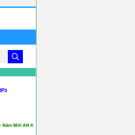
MP3
m Mới AN KHANG & THỊNH VƯỢNG ♥♥♥