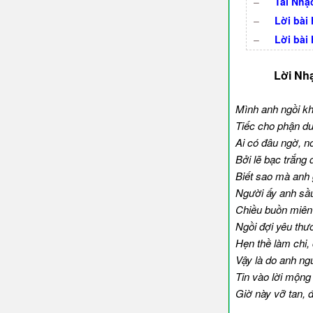
–
Tải Nhạ
–
Lời bài
–
Lời bài 
Lời Nh
Mình anh ngồi k
Tiếc cho phận du
Ai có đâu ngờ, n
Bởi lẽ bạc trắng đ
Biết sao mà anh 
Người ấy anh sầ
Chiều buồn miên
Ngồi đợi yêu thư
Hẹn thề làm chi,
Vậy là do anh ng
Tin vào lời mộn
Giờ này vỡ tan,