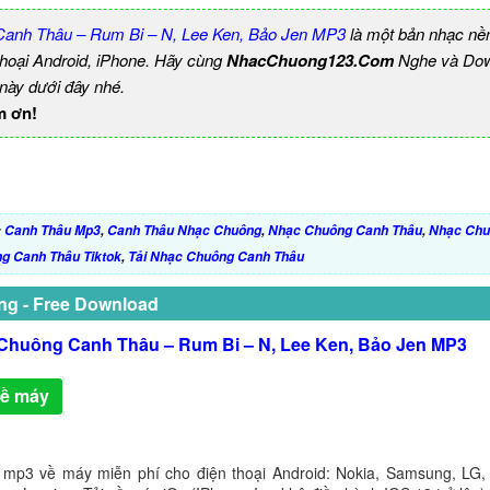
anh Thâu – Rum Bi – N, Lee Ken, Bảo Jen MP3
là một bản nhạc nề
thoại Android, iPhone. Hãy cùng
NhacChuong123.Com
Nghe và Dow
 này dưới đây nhé.
m ơn!
:
Canh Thâu Mp3
,
Canh Thâu Nhạc Chuông
,
Nhạc Chuông Canh Thâu
,
Nhạc Chu
g Canh Thâu Tiktok
,
Tải Nhạc Chuông Canh Thâu
ng - Free Download
Chuông Canh Thâu – Rum Bi – N, Lee Ken, Bảo Jen MP3
về máy
 mp3 về máy miễn phí cho điện thoại Android: Nokia, Samsung, LG,