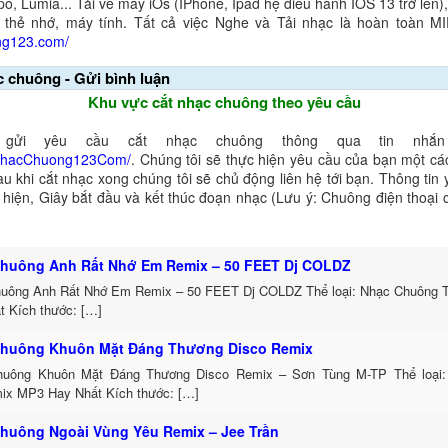
o, Lumia... Tải về máy iOs (IPhone, Ipad hệ điều hành IOS 13 trở lên
 thẻ nhớ, máy tính. Tất cả việc Nghe và Tải nhạc là hoàn toàn M
ng123.com/
c chuông - Gửi bình luận
Khu vực cắt nhạc chuông theo yêu cầu
gửi yêu cầu cắt nhạc chuông thông qua tin nhắn 
NhacChuong123Com/
. Chúng tôi sẽ thực hiện yêu cầu của bạn một cá
au khi cắt nhạc xong chúng tôi sẽ chủ động liên hệ tới bạn. Thông tin
ể hiện, Giây bắt đầu và kết thúc đoạn nhạc (Lưu ý: Chuông điện thoại
huông Anh Rất Nhớ Em Remix – 50 FEET Dj COLDZ
uông Anh Rất Nhớ Em Remix – 50 FEET Dj COLDZ Thể loại: Nhạc Chuông 
t Kích thước: […]
huông Khuôn Mặt Đáng Thương Disco Remix
uông Khuôn Mặt Đáng Thương Disco Remix – Sơn Tùng M-TP Thể loại:
ix MP3 Hay Nhất Kích thước: […]
huông Ngoài Vùng Yêu Remix – Jee Trần