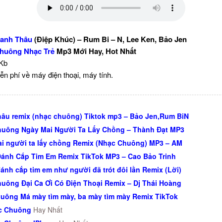
anh Thâu
(Điệp Khúc) – Rum Bi – N, Lee Ken, Bảo Jen
huông Nhạc Trẻ
Mp3 Mới Hay, Hot Nhất
 Kb
ễn phí về máy điện thoại, máy tính.
âu remix (nhạc chuông) Tiktok mp3 – Bảo Jen,Rum BiN
uông Ngày Mai Người Ta Lấy Chồng – Thành Đạt MP3
i người ta lấy chồng Remix (Nhạc Chuông) MP3 – AM
ánh Cắp Tim Em Remix TikTok MP3 – Cao Bảo Trinh
ánh cắp tim em như người đã trót đôi lần Remix (Lời)
uông Đại Ca Ơi Có Điện Thoại Remix – Dj Thái Hoàng
uông Má mày tìm mày, ba mày tìm mày Remix TikTok
ạc Chuông
Hay Nhất