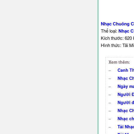
Nhạc Chuông C
Thể loại:
Nhạc C
Kích thước: 620
Hình thức: Tải Mi
Xem thêm:
–
Canh Th
–
Nhạc Ch
–
Ngày ma
–
Người Đ
–
Người đ
–
Nhạc Ch
–
Nhạc ch
–
Tải Nh