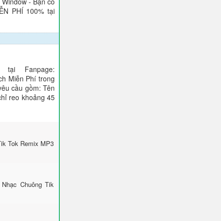
), Window - Bạn có
IỄN PHÍ 100% tại
tại Fanpage:
ch Miễn Phí trong
 yêu cầu gồm: Tên
 chỉ reo khoảng 45
Tik Tok Remix MP3
 Nhạc Chuông Tik