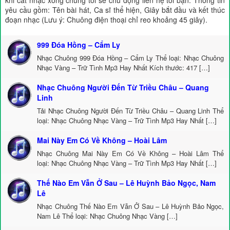
khi cắt nhạc xong chúng tôi sẽ chủ động liên hệ tới bạn. Thông tin
yêu cầu gồm: Tên bài hát, Ca sĩ thể hiện, Giây bắt đầu và kết thúc
đoạn nhạc (Lưu ý: Chuông điện thoại chỉ reo khoảng 45 giây).
999 Đóa Hồng – Cẩm Ly
Nhạc Chuông 999 Đóa Hồng – Cẩm Ly Thể loại: Nhạc Chuông
Nhạc Vàng – Trữ Tình Mp3 Hay Nhất Kích thước: 417 […]
Nhạc Chuông Người Đến Từ Triều Châu – Quang
Linh
Tải Nhạc Chuông Người Đến Từ Triều Châu – Quang Linh Thể
loại: Nhạc Chuông Nhạc Vàng – Trữ Tình Mp3 Hay Nhất […]
Mai Này Em Có Về Không – Hoài Lâm
Nhạc Chuông Mai Này Em Có Về Không – Hoài Lâm Thể
loại: Nhạc Chuông Nhạc Vàng – Trữ Tình Mp3 Hay Nhất […]
Thế Nào Em Vẫn Ở Sau – Lê Huỳnh Bảo Ngọc, Nam
Lê
Nhạc Chuông Thế Nào Em Vẫn Ở Sau – Lê Huỳnh Bảo Ngọc,
Nam Lê Thể loại: Nhạc Chuông Nhạc Vàng […]