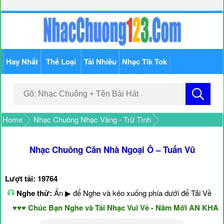
Hay Nhất
Thể Loại
Tải Nhiều
Nhạc Tik Tok
Home
Nhạc Chuông Nhạc Vàng - Trữ Tình
Nhạc Chuông Căn Nhà Ngoại Ô – Tuấn Vũ
Lượt tải: 19764
Nghe thử:
Ấn ▶ để Nghe và kéo xuống phía dưới để Tải Về
♥♥♥ Chúc Bạn Nghe và Tải Nhạc Vui Vẻ - Năm Mới AN KHANG