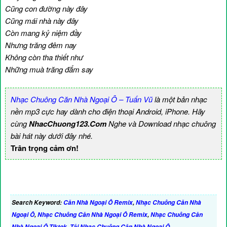
Cũng con đường này đây
Cũng mái nhà này đây
Còn mang kỷ niệm đầy
Nhưng trăng đêm nay
Không còn tha thiết như
Những muà trăng đắm say
Nhạc Chuông Căn Nhà Ngoại Ô – Tuấn Vũ
là một bản nhạc
nền mp3 cực hay dành cho điện thoại Android, iPhone. Hãy
cùng
NhacChuong123.Com
Nghe và Download nhạc chuông
bài hát này dưới đây nhé.
Trân trọng cảm ơn!
Search Keyword:
Căn Nhà Ngoại Ô Remix
,
Nhạc Chuông Căn Nhà
Ngoại Ô
,
Nhạc Chuông Căn Nhà Ngoại Ô Remix
,
Nhạc Chuông Căn
Nhà Ngoại Ô Tiktok
,
Tải Nhạc Chuông Căn Nhà Ngoại Ô