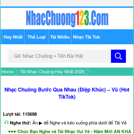
Hay Nhất
Thể Loại
Tải Nhiều
Nhạc Tik Tok
Home
Tải Nhạc Chuông Hay Nhất 2026
Nhạc Chuông Bước Qua Nhau (Điệp Khúc) – Vũ (Hot
TikTok)
Lượt tải: 115698
Nghe thử:
Ấn ▶ để Nghe và kéo xuống phía dưới để Tải Về
♥♥♥ Chúc Bạn Nghe và Tải Nhạc Vui Vẻ - Năm Mới AN KHANG