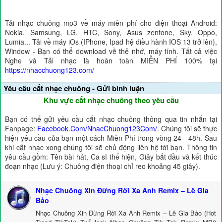
Tải nhạc chuông mp3 về máy miễn phí cho điện thoại Android:
Nokia, Samsung, LG, HTC, Sony, Asus zenfone, Sky, Oppo,
Lumia... Tải về máy iOs (IPhone, Ipad hệ điều hành IOS 13 trở lên),
Window - Bạn có thể download về thẻ nhớ, máy tính. Tất cả việc
Nghe và Tải nhạc là hoàn toàn MIỄN PHÍ 100% tại
https://nhacchuong123.com/
Yêu cầu cắt nhạc chuông - Gửi bình luận
Khu vực cắt nhạc chuông theo yêu cầu
Bạn có thể gửi yêu cầu cắt nhạc chuông thông qua tin nhắn tại
Fanpage:
Facebook.Com/NhacChuong123Com/
. Chúng tôi sẽ thực
hiện yêu cầu của bạn một cách Miễn Phí trong vòng 24 - 48h. Sau
khi cắt nhạc xong chúng tôi sẽ chủ động liên hệ tới bạn. Thông tin
yêu cầu gồm: Tên bài hát, Ca sĩ thể hiện, Giây bắt đầu và kết thúc
đoạn nhạc (Lưu ý: Chuông điện thoại chỉ reo khoảng 45 giây).
Nhạc Chuông Xin Đừng Rời Xa Anh Remix – Lê Gia
Bảo
Nhạc Chuông Xin Đừng Rời Xa Anh Remix – Lê Gia Bảo (Hot