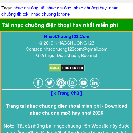
Tags:
nhạc chuông
,
tải nhạc chuông
,
nhạc chuông hay
,
nhạc
chuông tik tok
,
nhạc chuông iphone
Tải nhạc chuông điện thoại hay nhất miễn phí
NhacChuong123.Com
© 2019 NHACCHUONG123
Contact: nhacchuong123com@gmail.com
Giới thiệu, Điều khoản, Bảo mật
[ < Trang Chủ ]
Trang tai nhac chuong dien thoai mien phi - Download
nhac chuong mp3 hay nhat 2026
Note:
Tất cả những bài nhạc chuông trên Website này được
sưu tầm, gửi và tải lên bởi những khách hàng truy cập tại