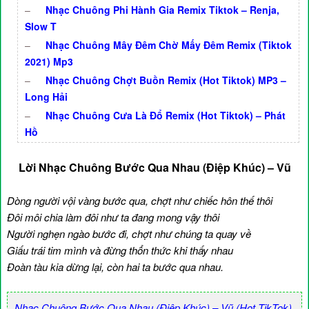
–
Nhạc Chuông Phi Hành Gia Remix Tiktok – Renja,
Slow T
–
Nhạc Chuông Mây Đêm Chờ Mấy Đêm Remix (Tiktok
2021) Mp3
–
Nhạc Chuông Chợt Buồn Remix (Hot Tiktok) MP3 –
Long Hải
–
Nhạc Chuông Cưa Là Đổ Remix (Hot Tiktok) – Phát
Hồ
Lời Nhạc Chuông Bước Qua Nhau (Điệp Khúc) – Vũ
Dòng người vội vàng bước qua, chợt như chiếc hôn thế thôi
Đôi môi chia làm đôi như ta đang mong vậy thôi
Người nghẹn ngào bước đi, chợt như chúng ta quay về
Giấu trái tim mình và đừng thổn thức khi thấy nhau
Đoàn tàu kia dừng lại, còn hai ta bước qua nhau.
Nhạc Chuông Bước Qua Nhau (Điệp Khúc) – Vũ (Hot TikTok)