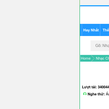
Hay Nhất
Thể
Home
Nhạc Ch
Lượt tải: 34004
Nghe thử:
Ấn