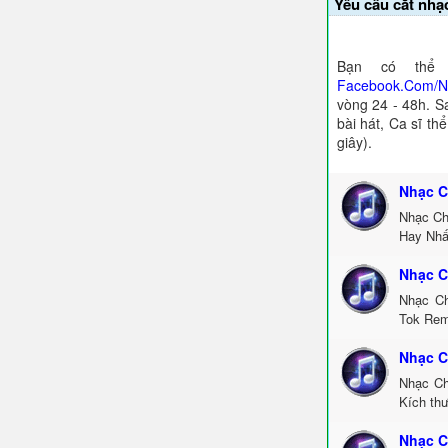
Yêu cầu cắt nhạ
Bạn có thể 
Facebook.Com/
vòng 24 - 48h. S
bài hát, Ca sĩ th
giây).
Nhạc C
Nhạc Ch
Hay Nhấ
Nhạc C
Nhạc Ch
Tok Rem
Nhạc C
Nhạc Ch
Kích th
Nhạc C