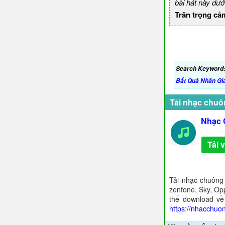
bài hát này dướ
Trân trọng cả
Search Keyword
Bất Quá Nhân Gi
Tải nhạc chuô
Nhạc 
Tải 
Tải nhạc chuông
zenfone, Sky, Opp
thể download về
https://nhacchuo