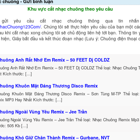
c chuông - Gửi bình luận
Khu vực cắt nhạc chuông theo yêu cầu
gửi yêu cầu cắt nhạc chuông thông qua tin nhắn 
NhacChuong123Com/
. Chúng tôi sẽ thực hiện yêu cầu của bạn một cá
au khi cắt nhạc xong chúng tôi sẽ chủ động liên hệ tới bạn. Thông tin
ể hiện, Giây bắt đầu và kết thúc đoạn nhạc (Lưu ý: Chuông điện thoại
huông Anh Rất Nhớ Em Remix – 50 FEET Dj COLDZ
uông Anh Rất Nhớ Em Remix – 50 FEET Dj COLDZ Thể loại: Nhạc Chuông 
t Kích thước: […]
huông Khuôn Mặt Đáng Thương Disco Remix
uông Khuôn Mặt Đáng Thương Disco Remix – Sơn Tùng M-TP Thể loại:
ix MP3 Hay Nhất Kích thước: […]
huông Ngoài Vùng Yêu Remix – Jee Trần
uông Ngoài Vùng Yêu Remix – Jee Trần Thể loại: Nhạc Chuông Remix Mp3 
ước: 505 Kb […]
huông Khó Giữ Chân Thành Remix – Gurbane, NVT