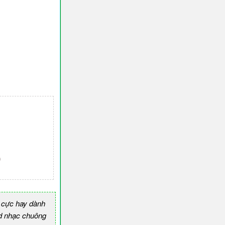
)
 cực hay dành
 nhạc chuông