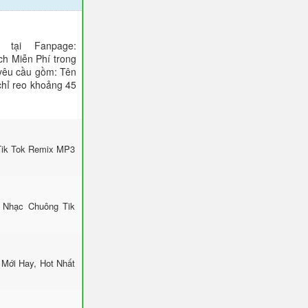
tại Fanpage:
ch Miễn Phí trong
 yêu cầu gồm: Tên
 chỉ reo khoảng 45
Tik Tok Remix MP3
 Nhạc Chuông Tik
Mới Hay, Hot Nhất