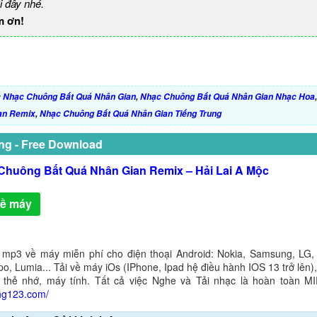
i đây nhé.
m ơn!
:
Nhạc Chuông Bất Quá Nhân Gian
,
Nhạc Chuông Bất Quá Nhân Gian Nhạc Hoa
an Remix
,
Nhạc Chuông Bất Quá Nhân Gian Tiếng Trung
ng - Free Download
Chuông Bất Quá Nhân Gian Remix – Hải Lai A Mộc
về máy
 mp3 về máy miễn phí cho điện thoại Android: Nokia, Samsung, LG,
o, Lumia... Tải về máy iOs (IPhone, Ipad hệ điều hành IOS 13 trở lên
 thẻ nhớ, máy tính. Tất cả việc Nghe và Tải nhạc là hoàn toàn M
ng123.com/