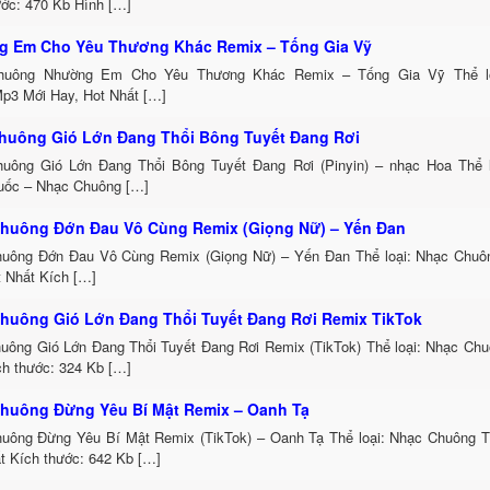
ước: 470 Kb Hình […]
 Em Cho Yêu Thương Khác Remix – Tống Gia Vỹ
huông Nhường Em Cho Yêu Thương Khác Remix – Tống Gia Vỹ Thể lo
p3 Mới Hay, Hot Nhất […]
huông Gió Lớn Đang Thổi Bông Tuyết Đang Rơi
uông Gió Lớn Đang Thổi Bông Tuyết Đang Rơi (Pinyin) – nhạc Hoa Thể 
uốc – Nhạc Chuông […]
huông Đớn Đau Vô Cùng Remix (Giọng Nữ) – Yến Đan
uông Đớn Đau Vô Cùng Remix (Giọng Nữ) – Yến Đan Thể loại: Nhạc Chu
t Nhất Kích […]
huông Gió Lớn Đang Thổi Tuyết Đang Rơi Remix TikTok
uông Gió Lớn Đang Thổi Tuyết Đang Rơi Remix (TikTok) Thể loại: Nhạc Ch
h thước: 324 Kb […]
huông Đừng Yêu Bí Mật Remix – Oanh Tạ
uông Đừng Yêu Bí Mật Remix (TikTok) – Oanh Tạ Thể loại: Nhạc Chuông 
t Kích thước: 642 Kb […]