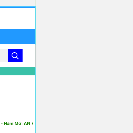
m Mới AN KHANG & THỊNH VƯỢNG ♥♥♥