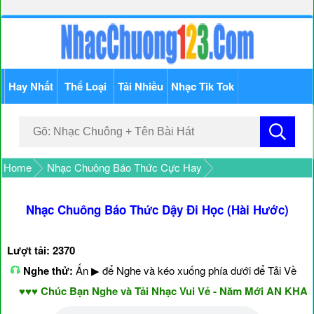
Hay Nhất
Thể Loại
Tải Nhiều
Nhạc Tik Tok
Home
Nhạc Chuông Báo Thức Cực Hay
Nhạc Chuông Báo Thức Dậy Đi Học (Hài Hước)
Lượt tải: 2370
Nghe thử:
Ấn ▶ để Nghe và kéo xuống phía dưới để Tải Về
♥♥♥ Chúc Bạn Nghe và Tải Nhạc Vui Vẻ - Năm Mới AN KHANG