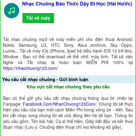
Nhạc Chuông Báo Thức Dậy Đi Học (Hài Hước)
Tải về máy
Tải nhạc chuông mp3 về máy miễn phí cho điện thoại Android:
Nokia, Samsung, LG, HTC, Sony, Asus zenfone, Sky, Oppo,
Lumia... Tải về máy iOs (IPhone, Ipad hệ điều hành IOS 13 trở lên),
Window - Bạn có thể download về thẻ nhớ, máy tính. Tất cả việc
Nghe và Tải nhạc là hoàn toàn MIỄN PHÍ 100% tại
https://nhacchuong123.com/
Yêu cầu cắt nhạc chuông - Gửi bình luận
Khu vực cắt nhạc chuông theo yêu cầu
Bạn có thể gửi yêu cầu cắt nhạc chuông thông qua tin nhắn tại
Fanpage:
Facebook.Com/NhacChuong123Com/
. Chúng tôi sẽ thực
hiện yêu cầu của bạn một cách Miễn Phí trong vòng 24 - 48h. Sau
khi cắt nhạc xong chúng tôi sẽ chủ động liên hệ tới bạn. Thông tin
yêu cầu gồm: Tên bài hát, Ca sĩ thể hiện, Giây bắt đầu và kết thúc
đoạn nhạc (Lưu ý: Chuông điện thoại chỉ reo khoảng 45 giây).