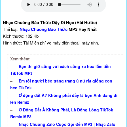
Nhạc Chuông Báo Thức Dậy Đi Học (Hài Hước)
Thể loại:
Nhạc Chuông Báo Thức
MP3 Hay Nhất
Kích thước: 102 Kb
Hình thức: Tải Miễn phí về máy điện thoại, máy tính.
Xem thêm:
–
Bạn thì giờ sống với cách sống xa hoa lắm tiền
TikTok MP3
–
Em tôi người béo trắng trắng ú nú rất giống con
heo TikTok
–
Ơ động đất À? Không phải đấy là bọn Anh đang đi
lên Remix
–
Ơ Động Đất À Không Phải, Là Động Lòng TikTok
Remix MP3
–
Nhạc Chuông Zalo Cuộc Gọi Đến MP3 | Nhạc Zalo