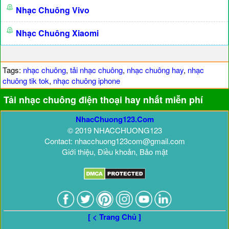
Nhạc Chuông Vivo
Nhạc Chuông Xiaomi
Tags:
nhạc chuông
,
tải nhạc chuông
,
nhạc chuông hay
,
nhạc
chuông tik tok
,
nhạc chuông iphone
Tải nhạc chuông điện thoại hay nhất miễn phí
NhacChuong123.Com
© 2019 NHACCHUONG123
Contact: nhacchuong123com@gmail.com
Giới thiệu, Điều khoản, Bảo mật
[ < Trang Chủ ]