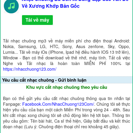
Về Xương Khớp Bản Gốc
Tải về máy
Tải nhạc chuông mp3 về máy miễn phí cho điện thoại Android:
Nokia, Samsung, LG, HTC, Sony, Asus zenfone, Sky, Oppo,
Lumia... Tải về máy iOs (IPhone, Ipad hệ điều hành IOS 13 trở lên),
Window - Bạn có thể download về thẻ nhớ, máy tính. Tất cả việc
Nghe và Tải nhạc là hoàn toàn MIỄN PHÍ 100% tại
https://nhacchuong123.com/
Yêu cầu cắt nhạc chuông - Gửi bình luận
Khu vực cắt nhạc chuông theo yêu cầu
Bạn có thể gửi yêu cầu cắt nhạc chuông thông qua tin nhắn tại
Fanpage:
Facebook.Com/NhacChuong123Com/
. Chúng tôi sẽ thực
hiện yêu cầu của bạn một cách Miễn Phí trong vòng 24 - 48h. Sau
khi cắt nhạc xong chúng tôi sẽ chủ động liên hệ tới bạn. Thông tin
yêu cầu gồm: Tên bài hát, Ca sĩ thể hiện, Giây bắt đầu và kết thúc
đoạn nhạc (Lưu ý: Chuông điện thoại chỉ reo khoảng 45 giây).