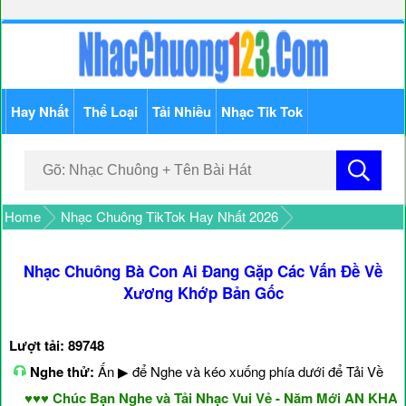
Hay Nhất
Thể Loại
Tải Nhiều
Nhạc Tik Tok
Home
Nhạc Chuông TikTok Hay Nhất 2026
Nhạc Chuông Bà Con Ai Đang Gặp Các Vấn Đề Về
Xương Khớp Bản Gốc
Lượt tải: 89748
Nghe thử:
Ấn ▶ để Nghe và kéo xuống phía dưới để Tải Về
♥♥♥ Chúc Bạn Nghe và Tải Nhạc Vui Vẻ - Năm Mới AN KHANG