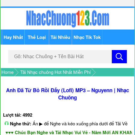
Hay Nhất
Thể Loại
Tải Nhiều
Nhạc Tik Tok
Home
Tải Nhạc chuông Hot Nhất Miễn Phí
Anh Đã Từ Bỏ Rồi Đấy (Lofi) MP3 – Nguyenn | Nhạc
Chuông
Lượt tải: 4992
Nghe thử:
Ấn ▶ để Nghe và kéo xuống phía dưới để Tải Về
♥♥♥ Chúc Bạn Nghe và Tải Nhạc Vui Vẻ - Năm Mới AN KHANG 