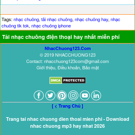
Tags:
nhạc chuông
,
tải nhạc chuông
,
nhạc chuông hay
,
nhạc
chuông tik tok
,
nhạc chuông iphone
Tải nhạc chuông điện thoại hay nhất miễn phí
NhacChuong123.Com
© 2019 NHACCHUONG123
Contact: nhacchuong123com@gmail.com
Giới thiệu, Điều khoản, Bảo mật
[ < Trang Chủ ]
Trang tai nhac chuong dien thoai mien phi - Download
nhac chuong mp3 hay nhat 2026