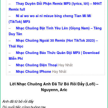
–
Thay Duyên Đổi Phận Remix MP3 (lyrics, lời) – NH4T
Remix full
–
Ni ai wo wo ai ni mixue bing cheng Tian Mi Mi
(TikTok) MP3
–
Nhạc Chuông Bật Tình Yêu Lên (Giọng Nam) – Tăng
Duy Tân
–
Nhạc Chuông Ngoài 30 Remix (Hot TikTok 2023) –
Thái Học
–
Nhạc Chuông Báo Thức Quân Đội MP3 | Download
Miễn Phí
–
Nhạc Chuông Điện Thoại
Hay Nhất
–
Nhạc Chuông IPhone
Hay Nhất
Lời Nhạc Chuông Anh Đã Từ Bỏ Rồi Đấy (Lofi) –
Nguyenn, Aric
Anh đã từ bỏ rồi đấy
Dù nuối tiếc cũng buông tay