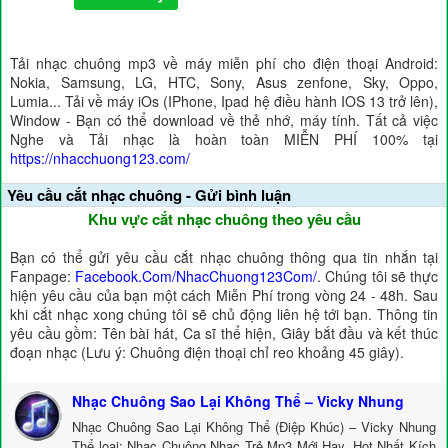
Tải nhạc chuông mp3 về máy miễn phí cho điện thoại Android:
Nokia, Samsung, LG, HTC, Sony, Asus zenfone, Sky, Oppo,
Lumia... Tải về máy iOs (IPhone, Ipad hệ điều hành IOS 13 trở lên),
Window - Bạn có thể download về thẻ nhớ, máy tính. Tất cả việc
Nghe và Tải nhạc là hoàn toàn MIỄN PHÍ 100% tại
https://nhacchuong123.com/
Yêu cầu cắt nhạc chuông - Gửi bình luận
Khu vực cắt nhạc chuông theo yêu cầu
Bạn có thể gửi yêu cầu cắt nhạc chuông thông qua tin nhắn tại
Fanpage:
Facebook.Com/NhacChuong123Com/
. Chúng tôi sẽ thực
hiện yêu cầu của bạn một cách Miễn Phí trong vòng 24 - 48h. Sau
khi cắt nhạc xong chúng tôi sẽ chủ động liên hệ tới bạn. Thông tin
yêu cầu gồm: Tên bài hát, Ca sĩ thể hiện, Giây bắt đầu và kết thúc
đoạn nhạc (Lưu ý: Chuông điện thoại chỉ reo khoảng 45 giây).
Nhạc Chuông Sao Lại Không Thể – Vicky Nhung
Nhạc Chuông Sao Lại Không Thể (Điệp Khúc) – Vicky Nhung
Thể loại: Nhạc Chuông Nhạc Trẻ Mp3 Mới Hay, Hot Nhất Kích