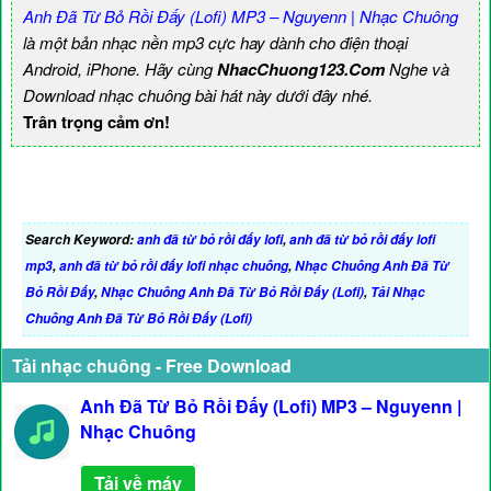
Anh Đã Từ Bỏ Rồi Đấy (Lofi) MP3 – Nguyenn | Nhạc Chuông
là một bản nhạc nền mp3 cực hay dành cho điện thoại
Android, iPhone. Hãy cùng
NhacChuong123.Com
Nghe và
Download nhạc chuông bài hát này dưới đây nhé.
Trân trọng cảm ơn!
Search Keyword:
anh đã từ bỏ rồi đấy lofi
,
anh đã từ bỏ rồi đấy lofi
mp3
,
anh đã từ bỏ rồi đấy lofi nhạc chuông
,
Nhạc Chuông Anh Đã Từ
Bỏ Rồi Đấy
,
Nhạc Chuông Anh Đã Từ Bỏ Rồi Đấy (Lofi)
,
Tải Nhạc
Chuông Anh Đã Từ Bỏ Rồi Đấy (Lofi)
Tải nhạc chuông - Free Download
Anh Đã Từ Bỏ Rồi Đấy (Lofi) MP3 – Nguyenn |
Nhạc Chuông
Tải về máy