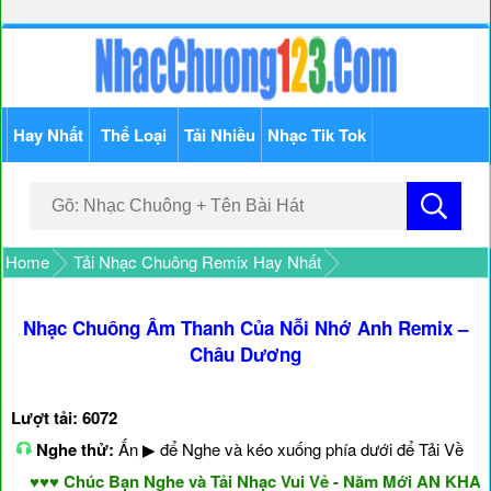
Hay Nhất
Thể Loại
Tải Nhiều
Nhạc Tik Tok
Home
Tải Nhạc Chuông Remix Hay Nhất
Nhạc Chuông Âm Thanh Của Nỗi Nhớ Anh Remix –
Châu Dương
Lượt tải: 6072
Nghe thử:
Ấn ▶ để Nghe và kéo xuống phía dưới để Tải Về
♥♥♥ Chúc Bạn Nghe và Tải Nhạc Vui Vẻ - Năm Mới AN KHANG