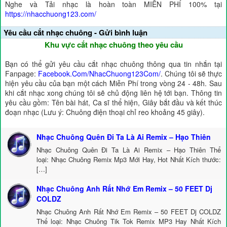
Nghe và Tải nhạc là hoàn toàn MIỄN PHÍ 100% tại
https://nhacchuong123.com/
Yêu cầu cắt nhạc chuông - Gửi bình luận
Khu vực cắt nhạc chuông theo yêu cầu
Bạn có thể gửi yêu cầu cắt nhạc chuông thông qua tin nhắn tại
Fanpage:
Facebook.Com/NhacChuong123Com/
. Chúng tôi sẽ thực
hiện yêu cầu của bạn một cách Miễn Phí trong vòng 24 - 48h. Sau
khi cắt nhạc xong chúng tôi sẽ chủ động liên hệ tới bạn. Thông tin
yêu cầu gồm: Tên bài hát, Ca sĩ thể hiện, Giây bắt đầu và kết thúc
đoạn nhạc (Lưu ý: Chuông điện thoại chỉ reo khoảng 45 giây).
Nhạc Chuông Quên Đi Ta Là Ai Remix – Hạo Thiên
Nhạc Chuông Quên Đi Ta Là Ai Remix – Hạo Thiên Thể
loại: Nhạc Chuông Remix Mp3 Mới Hay, Hot Nhất Kích thước:
[…]
Nhạc Chuông Anh Rất Nhớ Em Remix – 50 FEET Dj
COLDZ
Nhạc Chuông Anh Rất Nhớ Em Remix – 50 FEET Dj COLDZ
Thể loại: Nhạc Chuông Tik Tok Remix MP3 Hay Nhất Kích