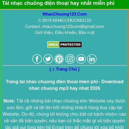
Tải nhạc chuông điện thoại hay nhất miễn phí
NhacChuong123.Com
© 2019 NHACCHUONG123
Contact: nhacchuong123com@gmail.com
Giới thiệu, Điều khoản, Bảo mật
[ < Trang Chủ ]
Trang tai nhac chuong dien thoai mien phi - Download
nhac chuong mp3 hay nhat 2026
Note:
Tất cả những bài nhạc chuông trên Website này được
sưu tầm, gửi và tải lên bởi những khách hàng truy cập tại
Website. Do đó, chúng tôi không chịu bất cứ trách nhiệm nào
về vấn đề bản quyền, nếu bạn có thắc mắc gì về bản quyền
tác giả vui lòng liên hệ Email trên để chúng tôi xóa bỏ khỏi