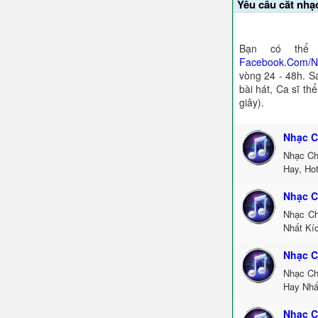
Yêu cầu cắt nhạ
Bạn có thể 
Facebook.Com/
vòng 24 - 48h. S
bài hát, Ca sĩ th
giây).
Nhạc C
Nhạc Ch
Hay, Ho
Nhạc C
Nhạc Ch
Nhất Kí
Nhạc C
Nhạc Ch
Hay Nhấ
Nhạc C