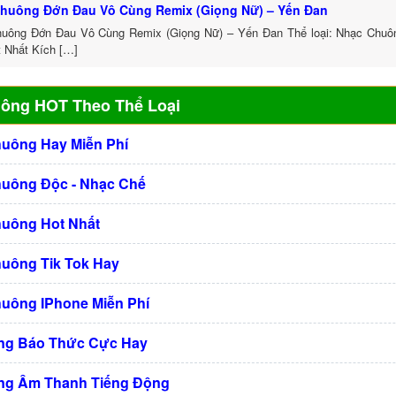
huông Đớn Đau Vô Cùng Remix (Giọng Nữ) – Yến Đan
uông Đớn Đau Vô Cùng Remix (Giọng Nữ) – Yến Đan Thể loại: Nhạc Chu
t Nhất Kích […]
uông HOT Theo Thể Loại
huông Hay Miễn Phí
huông Độc - Nhạc Chế
huông Hot Nhất
huông Tik Tok Hay
huông IPhone Miễn Phí
ng Báo Thức Cực Hay
ng Âm Thanh Tiếng Động