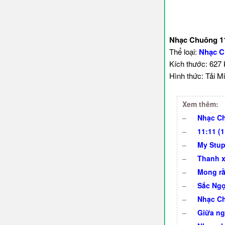
Nhạc Chuông 11 
Thể loại:
Nhạc C
Kích thước: 627
Hình thức: Tải Mi
Xem thêm:
–
Nhạc Ch
–
11:11 (
–
My Stup
–
Thanh x
–
Mong rằ
–
Sắc Ngọ
–
Nhạc Ch
–
Giữa ng