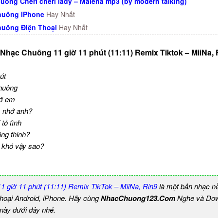
uông Cheri cheri lady – Maléna mp3 (by modern talking)
huông IPhone
Hay Nhất
uông Điện Thoại
Hay Nhất
 Nhạc Chuông 11 giờ 11 phút (11:11) Remix Tiktok – MiiNa, 
út
huông
hớ em
 nhớ anh?
tỏ tình
ng thinh?
m khó vậy sao?
 giờ 11 phút (11:11) Remix TikTok – MiiNa, Rin9
là một bản nhạc n
thoại Android, iPhone. Hãy cùng
NhacChuong123.Com
Nghe và Dow
 này dưới đây nhé.