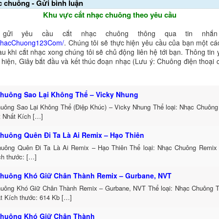
c chuông - Gửi bình luận
Khu vực cắt nhạc chuông theo yêu cầu
gửi yêu cầu cắt nhạc chuông thông qua tin nhắn 
NhacChuong123Com/
. Chúng tôi sẽ thực hiện yêu cầu của bạn một cá
au khi cắt nhạc xong chúng tôi sẽ chủ động liên hệ tới bạn. Thông tin
ể hiện, Giây bắt đầu và kết thúc đoạn nhạc (Lưu ý: Chuông điện thoại
huông Sao Lại Không Thể – Vicky Nhung
uông Sao Lại Không Thể (Điệp Khúc) – Vicky Nhung Thể loại: Nhạc Chuông
t Nhất Kích […]
huông Quên Đi Ta Là Ai Remix – Hạo Thiên
uông Quên Đi Ta Là Ai Remix – Hạo Thiên Thể loại: Nhạc Chuông Remix
ch thước: […]
huông Khó Giữ Chân Thành Remix – Gurbane, NVT
uông Khó Giữ Chân Thành Remix – Gurbane, NVT Thể loại: Nhạc Chuông 
t Kích thước: 614 Kb […]
huông Khó Giữ Chân Thành