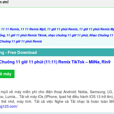
m ơn!
:
11 11 Remix
,
11 11 Remix Mp3
,
11 giờ 11 phút Remix
,
11 giờ 11 phút Remix M
ông
,
11 giờ 11 phút Remix Tiktok
,
nhạc chuông 11 giờ 11 phút
,
Nhạc Chuông 11 
Chuông 11 giờ 11 phút Remix
ng - Free Download
huông 11 giờ 11 phút (11:11) Remix TikTok – MiiNa, Rin9
về máy
 mp3 về máy miễn phí cho điện thoại Android: Nokia, Samsung, LG,
o, Lumia... Tải về máy iOs (IPhone, Ipad hệ điều hành IOS 13 trở lên
 thẻ nhớ, máy tính. Tất cả việc Nghe và Tải nhạc là hoàn toàn M
ng123.com/