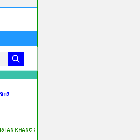
Rin9
N KHANG & THỊNH VƯỢNG ♥♥♥