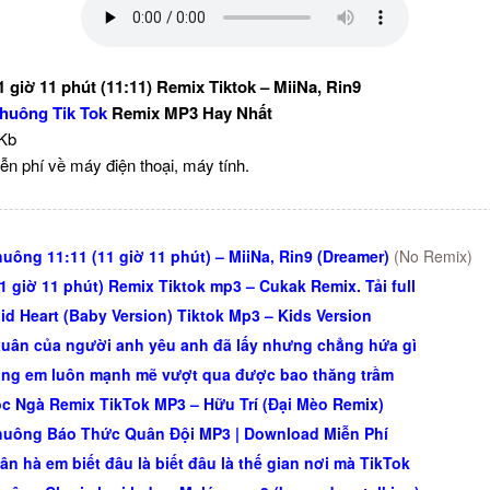
giờ 11 phút (11:11) Remix Tiktok – MiiNa, Rin9
huông Tik Tok
Remix MP3 Hay Nhất
 Kb
ễn phí về máy điện thoại, máy tính.
uông 11:11 (11 giờ 11 phút) – MiiNa, Rin9 (Dreamer)
(No Remix)
11 giờ 11 phút) Remix Tiktok mp3 – Cukak Remix. Tải full
id Heart (Baby Version) Tiktok Mp3 – Kids Version
uân của người anh yêu anh đã lấy nhưng chẳng hứa gì
ng em luôn mạnh mẽ vượt qua được bao thăng trầm
c Ngà Remix TikTok MP3 – Hữu Trí (Đại Mèo Remix)
uông Báo Thức Quân Đội MP3 | Download Miễn Phí
ân hà em biết đâu là biết đâu là thế gian nơi mà TikTok