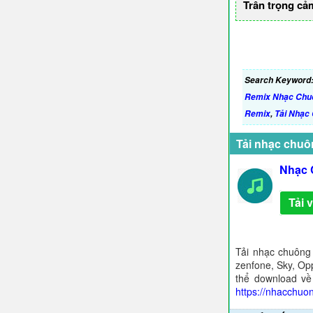
Trân trọng cả
Search Keyword
Remix Nhạc Chu
Remix
,
Tải Nhạc 
Tải nhạc chuô
Nhạc C
Tải 
Tải nhạc chuông
zenfone, Sky, Opp
thể download về
https://nhacchuo