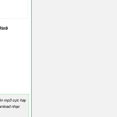
Rin9
ền mp3 cực hay
nload nhạc