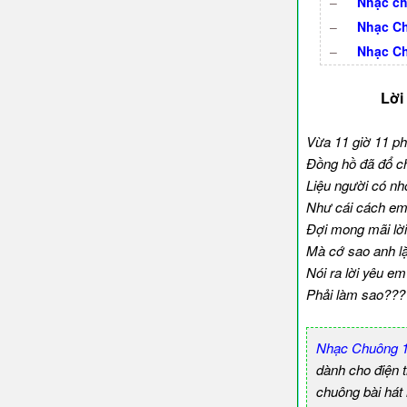
–
Nhạc ch
–
Nhạc C
–
Nhạc Ch
Lời
Vừa 11 giờ 11 ph
Đồng hồ đã đổ c
Liệu người có n
Như cái cách em
Đợi mong mãi lời 
Mà cớ sao anh lặ
Nói ra lời yêu e
Phải làm sao???
Nhạc Chuông 11
dành cho điện 
chuông bài hát