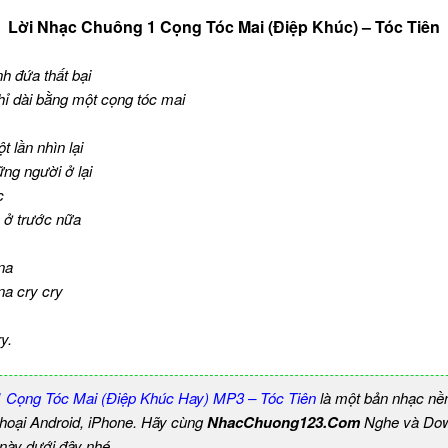
Lời Nhạc Chuông 1 Cọng Tóc Mai (Điệp Khúc) – Tóc Tiên
h đứa thất bại
ỉ dài bằng một cọng tóc mai
lần nhìn lại
ng người ở lại
c
 ở trước nữa
na
na cry cry
y.
 Cọng Tóc Mai (Điệp Khúc Hay) MP3 – Tóc Tiên
là một bản nhạc nề
thoại Android, iPhone. Hãy cùng
NhacChuong123.Com
Nghe và Dow
 này dưới đây nhé.