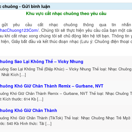
c chuông - Gửi bình luận
Khu vực cắt nhạc chuông theo yêu cầu
gửi yêu cầu cắt nhạc chuông thông qua tin nhắn 
NhacChuong123Com/
. Chúng tôi sẽ thực hiện yêu cầu của bạn một cá
au khi cắt nhạc xong chúng tôi sẽ chủ động liên hệ tới bạn. Thông tin
ể hiện, Giây bắt đầu và kết thúc đoạn nhạc (Lưu ý: Chuông điện thoại
huông Sao Lại Không Thể – Vicky Nhung
uông Sao Lại Không Thể (Điệp Khúc) – Vicky Nhung Thể loại: Nhạc Chuông
t Nhất Kích […]
huông Khó Giữ Chân Thành Remix – Gurbane, NVT
uông Khó Giữ Chân Thành Remix – Gurbane, NVT Thể loại: Nhạc Chuông 
t Kích thước: 614 Kb […]
huông Khó Giữ Chân Thành
uông Khó Giữ Chân Thành (TikTok) Thể loại: Nhạc Chuông Nhạc Trẻ Mp3 
ớc: 540 Kb Hình thức: Tải […]