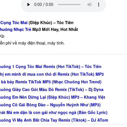
 Cọng Tóc Mai
(Điệp Khúc) – Tóc Tiên
huông Nhạc Trẻ
Mp3 Mới Hay, Hot Nhất
 Kb
ễn phí về máy điện thoại, máy tính.
uông 1 Cọng Tóc Mai Remix (Hot TikTok) – Tóc Tiên
Chị em mình đi mua con thỏ đi Remix (Hot TikTok) MP3
 bà bảy Remix TikTok MP3 (Nhạc Chuông Hot Trend)
uông Giày Cao Gót Màu Đỏ Remix (TikTok) – Dj Dyna
uông Em Nên Dừng Lại (Điệp Khúc) MP3 – Khang Việt
huông Cô Gái Bông Đào – Nguyễn Huỳnh Như (MP3)
 hát Má em dặn là con gái như ngọc ngà (Bản Gốc Lyric)
uông Vì Mẹ Anh Bắt Chia Tay Remix (Tiktok) – DJ ATom