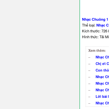
Nhạc Chuông 1
Thể loại:
Nhạc C
Kích thước: 726
Hình thức: Tải Mi
Xem thêm:
–
Nhạc Ch
–
Chị ơi 
–
Con thỏ
–
Nhạc Ch
–
Nhạc Ch
–
Nhạc C
–
Lời bài
–
Nhạc Ch