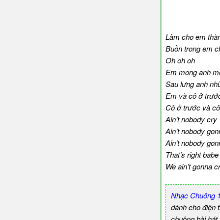
Làm cho em thàn
Buồn trong em ch
Oh oh oh
Em mong anh một 
Sau lưng anh nhữ
Em và cô ở trướ
Cô ở trước và cô
Ain’t nobody cry
Ain’t nobody gon
Ain’t nobody gon
That’s right babe
We ain’t gonna cr
Nhạc Chuông 1
dành cho điện 
chuông bài hát