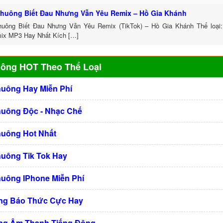
huông Biết Đau Nhưng Vẫn Yêu Remix – Hồ Gia Khánh
uông Biết Đau Nhưng Vẫn Yêu Remix (TikTok) – Hồ Gia Khánh Thể loại
ix MP3 Hay Nhất Kích […]
uông HOT Theo Thể Loại
huông Hay Miễn Phí
huông Độc - Nhạc Chế
huông Hot Nhất
huông Tik Tok Hay
huông IPhone Miễn Phí
ng Báo Thức Cực Hay
ng Âm Thanh Tiếng Động