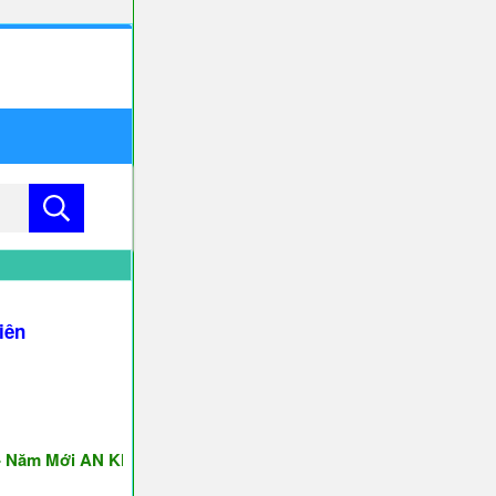
iên
 Mới AN KHANG & THỊNH VƯỢNG ♥♥♥