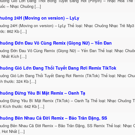
uông Gió Lớn Đang Thổi Bông Tuyết Đang Rơi (Pinyin) – nhạc Hoa Thể 
uốc – Nhạc Chuông […]
huông 24H (Moving on version) – LyLy
uông 24H (Moving on version) – LyLy Thể loại: Nhạc Chuông Nhạc Trẻ Mp3
ước: 862 Kb […]
huông Đớn Đau Vô Cùng Remix (Giọng Nữ) – Yến Đan
uông Đớn Đau Vô Cùng Remix (Giọng Nữ) – Yến Đan Thể loại: Nhạc Chu
t Nhất Kích […]
huông Gió Lớn Đang Thổi Tuyết Đang Rơi Remix TikTok
uông Gió Lớn Đang Thổi Tuyết Đang Rơi Remix (TikTok) Thể loại: Nhạc Ch
h thước: 324 Kb […]
huông Đừng Yêu Bí Mật Remix – Oanh Tạ
uông Đừng Yêu Bí Mật Remix (TikTok) – Oanh Tạ Thể loại: Nhạc Chuông 
t Kích thước: 642 Kb […]
huông Bên Nhau Cả Đời Remix – Bảo Trân Đặng, SS
uông Bên Nhau Cả Đời Remix – Bảo Trân Đặng, SS Remix Thể loại: Nhạc
, Hot Nhất […]