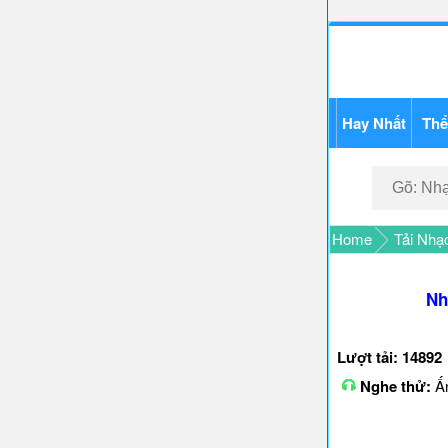
Hay Nhất
Thể
Home
Tải Nhạ
Nh
Lượt tải: 14892
Nghe thử:
Ấn