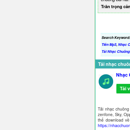
Trân trọng cả
Search Keyword
Tiên Mp3
,
Nhạc C
Tải Nhạc Chuông
Tải nhạc chuô
Nhạc 
Tải 
Tải nhạc chuông
zenfone, Sky, Opp
thể download về
https://nhacchuo