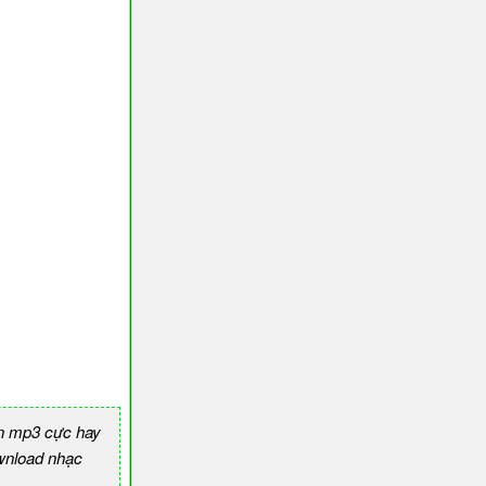
n mp3 cực hay
nload nhạc