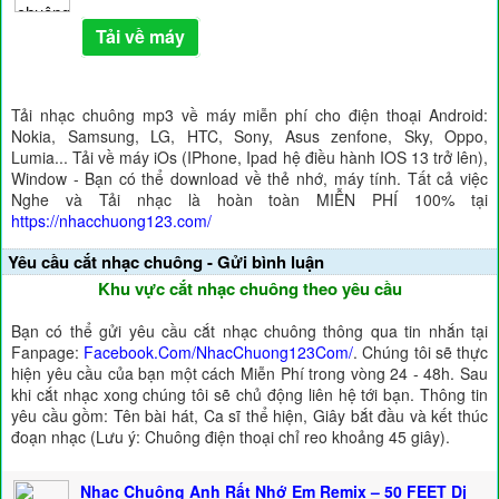
Tải về máy
Tải nhạc chuông mp3 về máy miễn phí cho điện thoại Android:
Nokia, Samsung, LG, HTC, Sony, Asus zenfone, Sky, Oppo,
Lumia... Tải về máy iOs (IPhone, Ipad hệ điều hành IOS 13 trở lên),
Window - Bạn có thể download về thẻ nhớ, máy tính. Tất cả việc
Nghe và Tải nhạc là hoàn toàn MIỄN PHÍ 100% tại
https://nhacchuong123.com/
Yêu cầu cắt nhạc chuông - Gửi bình luận
Khu vực cắt nhạc chuông theo yêu cầu
Bạn có thể gửi yêu cầu cắt nhạc chuông thông qua tin nhắn tại
Fanpage:
Facebook.Com/NhacChuong123Com/
. Chúng tôi sẽ thực
hiện yêu cầu của bạn một cách Miễn Phí trong vòng 24 - 48h. Sau
khi cắt nhạc xong chúng tôi sẽ chủ động liên hệ tới bạn. Thông tin
yêu cầu gồm: Tên bài hát, Ca sĩ thể hiện, Giây bắt đầu và kết thúc
đoạn nhạc (Lưu ý: Chuông điện thoại chỉ reo khoảng 45 giây).
Nhạc Chuông Anh Rất Nhớ Em Remix – 50 FEET Dj