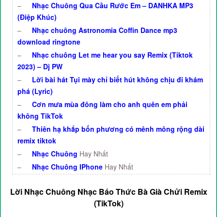
–
Nhạc Chuông Qua Cầu Rước Em – DANHKA MP3
(Điệp Khúc)
–
Nhạc chuông Astronomia Coffin Dance mp3
download ringtone
–
Nhạc chuông Let me hear you say Remix (Tiktok
2023) – Dj PW
–
Lời bài hát Tụi mày chỉ biết hút không chịu đi khám
phá (Lyric)
–
Cơn mưa mùa đông làm cho anh quên em phải
không TikTok
–
Thiên hạ khắp bốn phương có mênh mông rộng dài
remix tiktok
–
Nhạc Chuông
Hay Nhất
–
Nhạc Chuông IPhone
Hay Nhất
Lời Nhạc Chuông Nhạc Báo Thức Bà Già Chửi Remix
(TikTok)