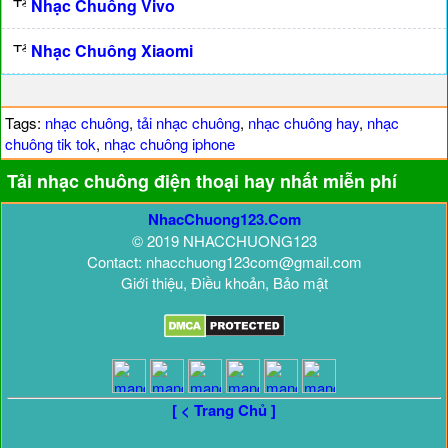
Nhạc Chuông Vivo
Nhạc Chuông Xiaomi
Tags:
nhạc chuông
,
tải nhạc chuông
,
nhạc chuông hay
,
nhạc
chuông tik tok
,
nhạc chuông iphone
Tải nhạc chuông điện thoại hay nhất miễn phí
NhacChuong123.Com
© 2019 NHACCHUONG123
Contact: nhacchuong123com@gmail.com
Giới thiệu, Điều khoản, Bảo mật
[ < Trang Chủ ]