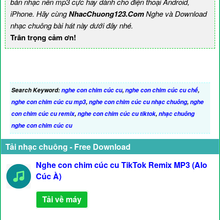
bản nhạc nền mp3 cực hay dành cho điện thoại Android,
iPhone. Hãy cùng
NhacChuong123.Com
Nghe và Download
nhạc chuông bài hát này dưới đây nhé.
Trân trọng cảm ơn!
Search Keyword:
nghe con chim cúc cu
,
nghe con chim cúc cu chế
,
nghe con chim cúc cu mp3
,
nghe con chim cúc cu nhạc chuông
,
nghe
con chim cúc cu remix
,
nghe con chim cúc cu tiktok
,
nhạc chuông
nghe con chim cúc cu
Tải nhạc chuông - Free Download
Nghe con chim cúc cu TikTok Remix MP3 (Alo
Cúc À)
Tải về máy