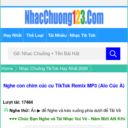
Hay Nhất
Thể Loại
Tải Nhiều
Nhạc Tik Tok
Home
Nhạc Chuông TikTok Hay Nhất 2026
Nghe con chim cúc cu TikTok Remix MP3 (Alo Cúc À)
Lượt tải: 17484
Nghe thử:
Ấn ▶ để Nghe và kéo xuống phía dưới để Tải Về
♥♥♥ Chúc Bạn Nghe và Tải Nhạc Vui Vẻ - Năm Mới AN KHANG