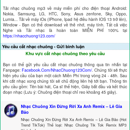
Tải nhạc chuông mp3 về máy miễn phí cho điện thoại Android:
Nokia, Samsung, LG, HTC, Sony, Asus zenfone, Sky, Oppo,
Lumia... Tải về máy iOs (IPhone, Ipad hệ điều hành IOS 13 trở lên),
Window - Bạn có thể download về thẻ nhớ, máy tính. Tất cả việc
Nghe và Tải nhạc là hoàn toàn MIỄN PHÍ 100% tại
https://nhacchuong123.com/
Yêu cầu cắt nhạc chuông - Gửi bình luận
Khu vực cắt nhạc chuông theo yêu cầu
Bạn có thể gửi yêu cầu cắt nhạc chuông thông qua tin nhắn tại
Fanpage:
Facebook.Com/NhacChuong123Com/
. Chúng tôi sẽ thực
hiện yêu cầu của bạn một cách Miễn Phí trong vòng 24 - 48h. Sau
khi cắt nhạc xong chúng tôi sẽ chủ động liên hệ tới bạn. Thông tin
yêu cầu gồm: Tên bài hát, Ca sĩ thể hiện, Giây bắt đầu và kết thúc
đoạn nhạc (Lưu ý: Chuông điện thoại chỉ reo khoảng 45 giây).
Nhạc Chuông Xin Đừng Rời Xa Anh Remix – Lê Gia
Bảo
Nhạc Chuông Xin Đừng Rời Xa Anh Remix – Lê Gia Bảo (Hot
Trend TikTok) Thể loại: Nhạc Chuông Tik Tok Remix MP3