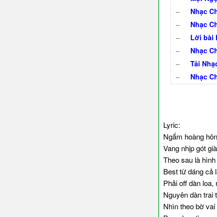
–
Nhạc Ch
–
Nhạc Ch
–
Lời bài 
–
Nhạc Ch
–
Tải Nh
–
Nhạc C
Lyric:
Ngắm hoàng hôn 
Vang nhịp gót gi
Theo sau là hình
Best từ dáng cả 
Phải off dàn loa
Nguyên dàn trai t
Nhìn theo bờ vai