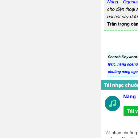
Nàng – Ogenus 
cho điện thoại
bài hát này dướ
Trân trọng cả
Search Keyword
lyric
,
nàng ogenus
chuông nàng og
Tải nhạc chuô
Nàng –
Tải 
Tải nhạc chuông