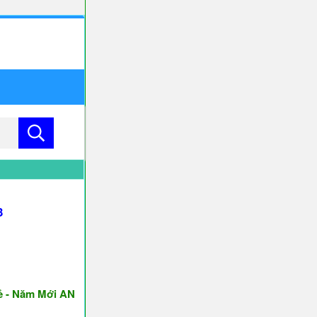
3
ăm Mới AN KHANG & THỊNH VƯỢNG ♥♥♥