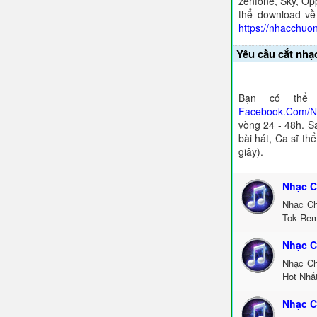
zenfone, Sky, Opp
thể download về
https://nhacchuo
Yêu cầu cắt nhạ
Bạn có thể 
Facebook.Com/
vòng 24 - 48h. S
bài hát, Ca sĩ th
giây).
Nhạc C
Nhạc Ch
Tok Rem
Nhạc C
Nhạc Ch
Hot Nhấ
Nhạc C