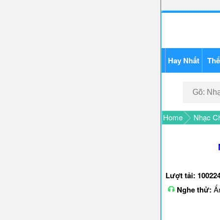
Hay Nhất
Thể
Home
Nhạc C
Lượt tải: 10022
Nghe thử:
Ấn