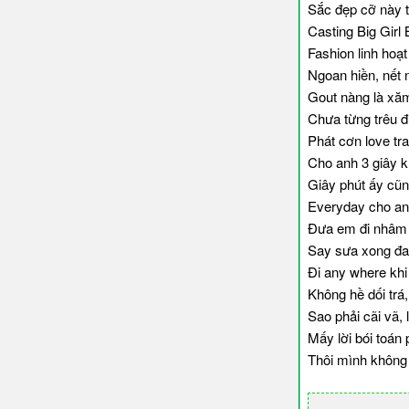
Sắc đẹp cỡ này 
Casting Big Girl 
Fashion linh hoạt
Ngoan hiền, nết
Gout nàng là xăm 
Chưa từng trêu đ
Phát cơn love tr
Cho anh 3 giây k
Giây phút ấy cũng
Everyday cho anh
Đưa em đi nhâm n
Say sưa xong đa
Đi any where khi 
Không hề dối trá,
Sao phải cãi vã, 
Mấy lời bói toán 
Thôi mình không