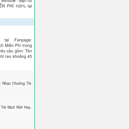
), Window - Bạn có
IỄN PHÍ 100% tại
tại Fanpage:
ch Miễn Phí trong
 yêu cầu gồm: Tên
 chỉ reo khoảng 45
i: Nhạc Chuông Tik
 Trẻ Mp3 Mới Hay,