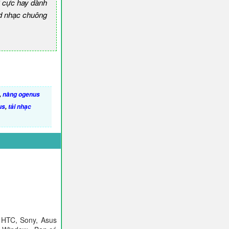
 cực hay dành
 nhạc chuông
,
nàng ogenus
us
,
tải nhạc
 HTC, Sony, Asus