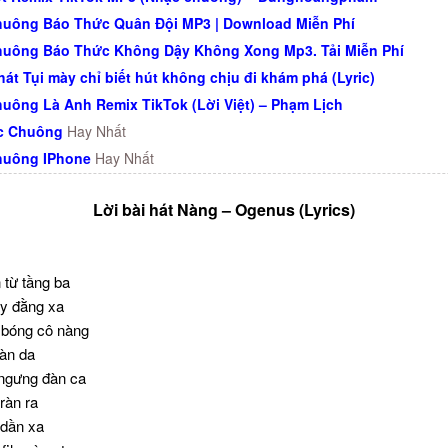
uông Báo Thức Quân Đội MP3 | Download Miễn Phí
uông Báo Thức Không Dậy Không Xong Mp3. Tải Miễn Phí
hát Tụi mày chỉ biết hút không chịu đi khám phá (Lyric)
uông Là Anh Remix TikTok (Lời Việt) – Phạm Lịch
ạc Chuông
Hay Nhất
huông IPhone
Hay Nhất
Lời bài hát Nàng – Ogenus (Lyrics)
từ tầng ba
ày đằng xa
 bóng cô nàng
làn da
, ngưng đàn ca
ràn ra
 dần xa