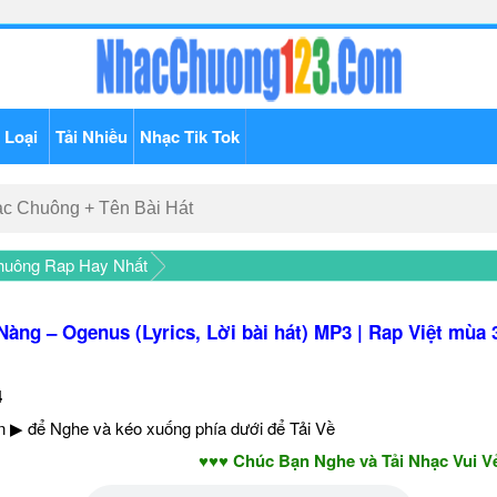
 Loại
Tải Nhiều
Nhạc Tik Tok
huông Rap Hay Nhất
Nàng – Ogenus (Lyrics, Lời bài hát) MP3 | Rap Việt mùa 
4
 ▶ để Nghe và kéo xuống phía dưới để Tải Về
♥♥♥ Chúc Bạn Nghe và Tải Nhạc Vui Vẻ - N