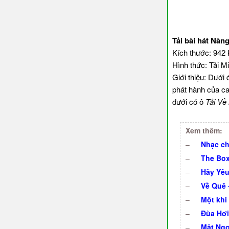
Tải bài hát Nàn
Kích thước: 942
Hình thức: Tải M
Giới thiệu: Dưới 
phát hành của ca
dưới có ô
Tải Về
Xem thêm:
–
Nhạc ch
–
The Box
–
Hãy Yêu 
–
Về Quê –
–
Một khi
–
Đùa Hơi
–
Mật Ngọ