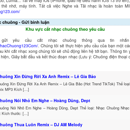
o, Lumia... Tải về máy iOs (IPhone, Ipad hệ điều hành IOS 13 trở lên
 thẻ nhớ, máy tính. Tất cả việc Nghe và Tải nhạc là hoàn toàn M
ng123.com/
c chuông - Gửi bình luận
Khu vực cắt nhạc chuông theo yêu cầu
gửi yêu cầu cắt nhạc chuông thông qua tin nhắn 
NhacChuong123Com/
. Chúng tôi sẽ thực hiện yêu cầu của bạn một cá
au khi cắt nhạc xong chúng tôi sẽ chủ động liên hệ tới bạn. Thông tin
ể hiện, Giây bắt đầu và kết thúc đoạn nhạc (Lưu ý: Chuông điện thoại
huông Xin Đừng Rời Xa Anh Remix – Lê Gia Bảo
uông Xin Đừng Rời Xa Anh Remix – Lê Gia Bảo (Hot Trend TikTok) Thể loạ
ix MP3 Kích […]
huông Nói Nhỏ Em Nghe – Hoàng Dũng, Dept
uông Nói Nhỏ Em Nghe – Hoàng Dũng, Dept Thể loại: Nhạc Chuông Nhạc
t Kích thước: […]
huông Thua Luôn Remix – DJ AM Melody