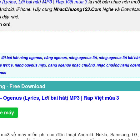
(Lyrics, Lời bài hát) MP3 | Rap Việt mùa 3
là một bản nhạc nền mp3
 Android, iPhone. Hãy cùng
NhacChuong123.Com
Nghe và Download
i đây nhé.
m ơn!
:
lời bài hát nàng ogenus
,
nàng ogenus
,
nàng ogenus lời
,
nàng ogenus lời bài hát
 lyrics
,
nàng ogenus mp3
,
nàng ogenus nhạc chuông
,
nhạc chuông nàng ogen
enus
ng - Free Download
 Ogenus (Lyrics, Lời bài hát) MP3 | Rap Việt mùa 3
về máy
 mp3 về máy miễn phí cho điện thoại Android: Nokia, Samsung, LG,