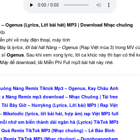
g – Ogenus (Lyrics, Lời bài hát) MP3 | Download Nhạc chuông
 Kb
iễn phí về máy điện thoại, máy tính
đây là
lyrics, lời bài hát Nàng – Ogenus
(Rap Việt mùa 3) trong MV c
 sĩ
Ogenus
. Sau khi xem xong lyric, lời ca khúc này thì bạn có thể 
 Máy
để download, tải Miễn Phí Full mp3 bài hát này nhé.
uông Nàng Remix Tiktok Mp3 – Ogenus, Kay Châu Anh
 x Nàng Remix mp3 download – Nhạc Chuông | Tải free
Tôi Bây Giờ – Hurrykng (Lyrics, Lời bài) MP3 | Rap Việt
 Mikelodic (lyrics, lời bài hát, hợp âm) rap Việt MP3 full
 nỗi nhớ em biến thành dải ngân hà (Lyrics) TikTok MP3
 Quá Remix TikTok MP3 (Nhạc chuông) – Lê Bảo Bình
t Remix TikTok MP3 (Nhạc chuông) – Dunghoangpham