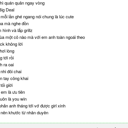
thì quán quân ngay vòng
Big Deal
 mỗi lần ghé ngang nói chung là lúc cute
 na mà nghe đồn
hình và lắp grillz
ùa một cô nào mà với em anh toàn ngoái theo
ack không lời
hơi lòng
 tới rồi
 ra oai
hi đôi chai
n tay công khai
tối giời
 em là ưu tiên
luôn là you win
phản anh tháng tới vớ được girl xinh
 nên khước từ nhân duyên