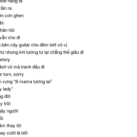
file nàng ta
lần ra
ên cơn ghen
bì
hản hồi
vẫn cho đi
bên cây guitar cho đêm bớt vô vị
tư nhưng khi tương tư lại chẳng thể giấu đi
story
 bơi vô mà tranh đấu đi
ur turn, sorry
xưng “lil mama tương lai”
y lady”
g đời
 trời
gây người
ồi
m thay lời
ay cười là bởi