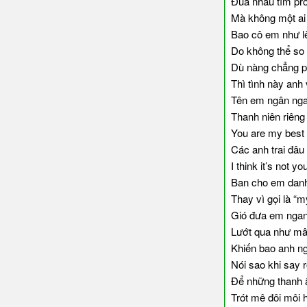
Đua nhau tìm pro
Mà không một ai 
Bao cô em như l
Do không thể so 
Dù nàng chẳng p
Thì tình này anh 
Tên em ngân nga 
Thanh niên riêng 
You are my best 
Các anh trai đâu
I think it’s not yo
Ban cho em danh 
Thay vì gọi là “m
Gió đưa em ngan
Lướt qua như mây
Khiến bao anh n
Nói sao khi say r
Để những thanh â
Trót mê đôi môi h