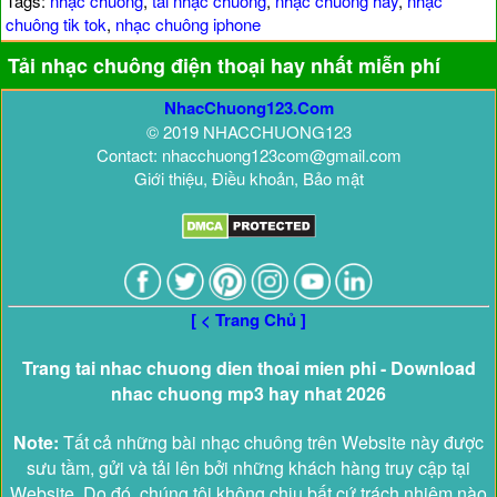
Tags:
nhạc chuông
,
tải nhạc chuông
,
nhạc chuông hay
,
nhạc
chuông tik tok
,
nhạc chuông iphone
Tải nhạc chuông điện thoại hay nhất miễn phí
NhacChuong123.Com
© 2019 NHACCHUONG123
Contact: nhacchuong123com@gmail.com
Giới thiệu, Điều khoản, Bảo mật
[ < Trang Chủ ]
Trang tai nhac chuong dien thoai mien phi - Download
nhac chuong mp3 hay nhat 2026
Note:
Tất cả những bài nhạc chuông trên Website này được
sưu tầm, gửi và tải lên bởi những khách hàng truy cập tại
Website. Do đó, chúng tôi không chịu bất cứ trách nhiệm nào