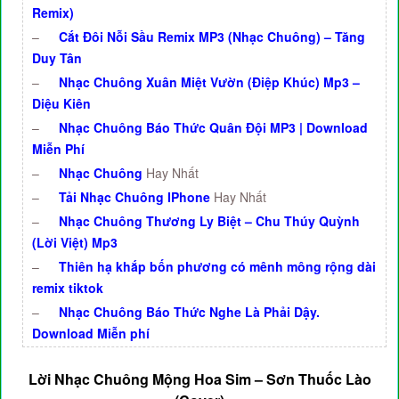
Remix)
–
Cắt Đôi Nỗi Sầu Remix MP3 (Nhạc Chuông) – Tăng
Duy Tân
–
Nhạc Chuông Xuân Miệt Vườn (Điệp Khúc) Mp3 –
Diệu Kiên
–
Nhạc Chuông Báo Thức Quân Đội MP3 | Download
Miễn Phí
–
Nhạc Chuông
Hay Nhất
–
Tải Nhạc Chuông IPhone
Hay Nhất
–
Nhạc Chuông Thương Ly Biệt – Chu Thúy Quỳnh
(Lời Việt) Mp3
–
Thiên hạ khắp bốn phương có mênh mông rộng dài
remix tiktok
–
Nhạc Chuông Báo Thức Nghe Là Phải Dậy.
Download Miễn phí
Lời Nhạc Chuông Mộng Hoa Sim – Sơn Thuốc Lào