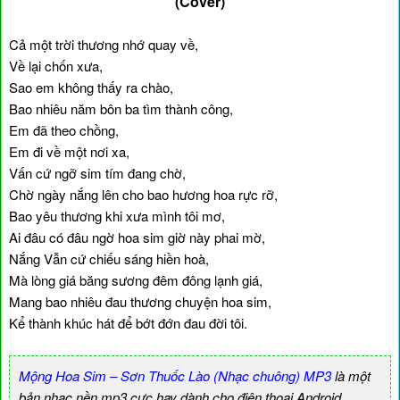
(Cover)
Cả một trời thương nhớ quay về,
Về lại chốn xưa,
Sao em không thấy ra chào,
Bao nhiêu năm bôn ba tìm thành công,
Em đã theo chồng,
Em đi về một nơi xa,
Vấn cứ ngỡ sim tím đang chờ,
Chờ ngày nắng lên cho bao hương hoa rực rỡ,
Bao yêu thương khi xưa mình tôi mơ,
Ai đâu có đâu ngờ hoa sim giờ này phai mờ,
Nắng Vẫn cứ chiếu sáng hiền hoà,
Mà lòng giá băng sương đêm đông lạnh giá,
Mang bao nhiêu đau thương chuyện hoa sim,
Kể thành khúc hát để bớt đớn đau đời tôi.
Mộng Hoa Sim – Sơn Thuốc Lào (Nhạc chuông) MP3
là một
bản nhạc nền mp3 cực hay dành cho điện thoại Android,