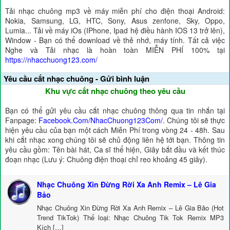
Tải nhạc chuông mp3 về máy miễn phí cho điện thoại Android:
Nokia, Samsung, LG, HTC, Sony, Asus zenfone, Sky, Oppo,
Lumia... Tải về máy iOs (IPhone, Ipad hệ điều hành IOS 13 trở lên),
Window - Bạn có thể download về thẻ nhớ, máy tính. Tất cả việc
Nghe và Tải nhạc là hoàn toàn MIỄN PHÍ 100% tại
https://nhacchuong123.com/
Yêu cầu cắt nhạc chuông - Gửi bình luận
Khu vực cắt nhạc chuông theo yêu cầu
Bạn có thể gửi yêu cầu cắt nhạc chuông thông qua tin nhắn tại
Fanpage:
Facebook.Com/NhacChuong123Com/
. Chúng tôi sẽ thực
hiện yêu cầu của bạn một cách Miễn Phí trong vòng 24 - 48h. Sau
khi cắt nhạc xong chúng tôi sẽ chủ động liên hệ tới bạn. Thông tin
yêu cầu gồm: Tên bài hát, Ca sĩ thể hiện, Giây bắt đầu và kết thúc
đoạn nhạc (Lưu ý: Chuông điện thoại chỉ reo khoảng 45 giây).
Nhạc Chuông Xin Đừng Rời Xa Anh Remix – Lê Gia
Bảo
Nhạc Chuông Xin Đừng Rời Xa Anh Remix – Lê Gia Bảo (Hot
Trend TikTok) Thể loại: Nhạc Chuông Tik Tok Remix MP3
Kích […]