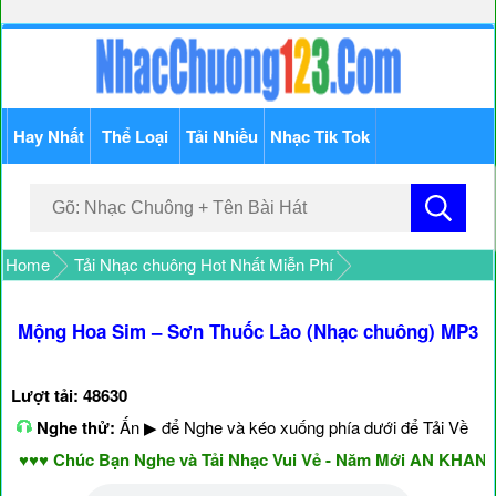
Hay Nhất
Thể Loại
Tải Nhiều
Nhạc Tik Tok
Home
Tải Nhạc chuông Hot Nhất Miễn Phí
Mộng Hoa Sim – Sơn Thuốc Lào (Nhạc chuông) MP3
Lượt tải: 48630
Nghe thử:
Ấn ▶ để Nghe và kéo xuống phía dưới để Tải Về
♥♥ Chúc Bạn Nghe và Tải Nhạc Vui Vẻ - Năm Mới AN KHANG &