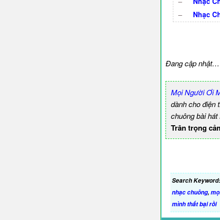
–
Nhạc Ch
–
Nhạc Ch
Đang cập nhật…
Mọi Người Ơi 
dành cho điện 
chuông bài hát
Trân trọng cả
Search Keyword
nhạc chuông
,
mọi
mình thất bại rồi