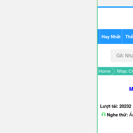
Hay Nhất
Thể
Home
Nhạc Ch
M
Lượt tải: 20232
Nghe thử:
Ấn