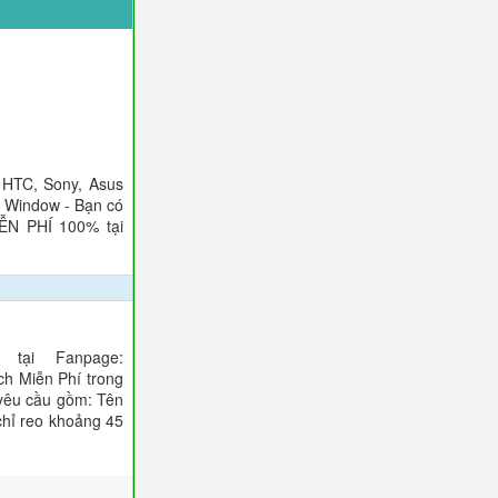
 HTC, Sony, Asus
), Window - Bạn có
IỄN PHÍ 100% tại
tại Fanpage:
ch Miễn Phí trong
 yêu cầu gồm: Tên
 chỉ reo khoảng 45