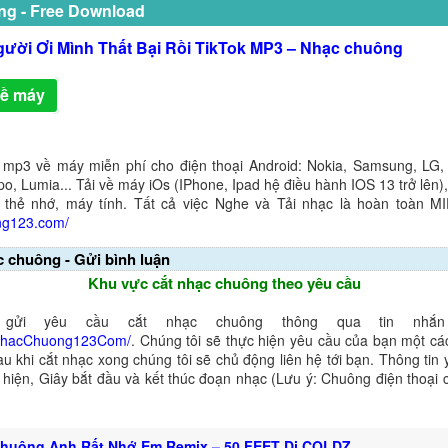
ng - Free Download
gười Ơi Mình Thất Bại Rồi TikTok MP3 – Nhạc chuông
về máy
 mp3 về máy miễn phí cho điện thoại Android: Nokia, Samsung, LG,
o, Lumia... Tải về máy iOs (IPhone, Ipad hệ điều hành IOS 13 trở lên
 thẻ nhớ, máy tính. Tất cả việc Nghe và Tải nhạc là hoàn toàn M
ng123.com/
c chuông - Gửi bình luận
Khu vực cắt nhạc chuông theo yêu cầu
gửi yêu cầu cắt nhạc chuông thông qua tin nhắn 
NhacChuong123Com/
. Chúng tôi sẽ thực hiện yêu cầu của bạn một cá
au khi cắt nhạc xong chúng tôi sẽ chủ động liên hệ tới bạn. Thông tin
ể hiện, Giây bắt đầu và kết thúc đoạn nhạc (Lưu ý: Chuông điện thoại
huông Anh Rất Nhớ Em Remix – 50 FEET Dj COLDZ