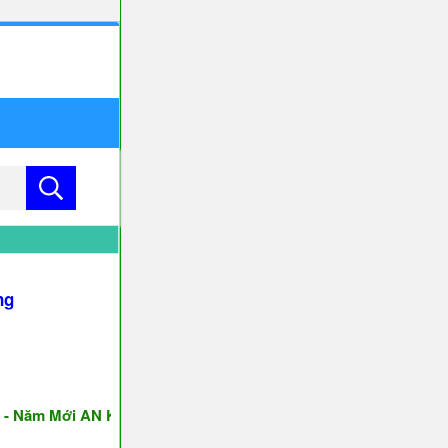
ng
m Mới AN KHANG & THỊNH VƯỢNG ♥♥♥