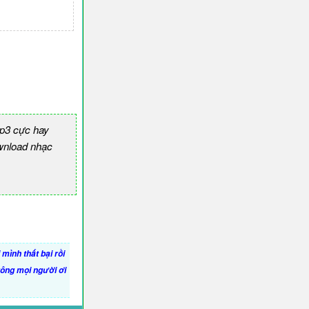
p3 cực hay
nload nhạc
mình thất bại rồi
ông mọi người ơi