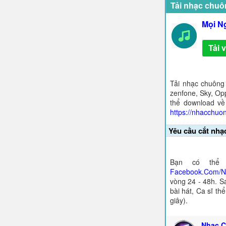
Tải nhạc chuô
Mọi N
Tải 
Tải nhạc chuông
zenfone, Sky, Opp
thể download về
https://nhacchuo
Yêu cầu cắt nhạ
Bạn có thể 
Facebook.Com/
vòng 24 - 48h. S
bài hát, Ca sĩ th
giây).
Nhạc C