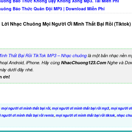
uông Báo Thức Không Dậy Không Xong Mp3. Tải Miễn Phí
uông Báo Thức Quân Đội MP3 | Download Miễn Phí
Lời Nhạc Chuông Mọi Người Ơi Mình Thất Bại Rồi (Tiktok)
Mình Thất Bại Rồi TikTok MP3 – Nhạc chuông
là một bản nhạc nền m
thoại Android, iPhone. Hãy cùng
NhacChuong123.Com
Nghe và Dow
 này dưới đây nhé.
m ơn!
:
mọi người ơi mình thất bại rồi
,
mọi người ơi mình thất bại rồi mp3
,
mọi người ơi 
 người ơi mình thất bại rồi remix
,
mọi người ơi mình thất bại rồi tiktok
,
nhạc chu