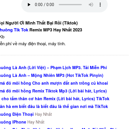
i Người Ơi Mình Thất Bại Rồi (Tiktok)
huông Tik Tok
Remix MP3 Hay Nhất 2023
 Kb
ễn phí về máy điện thoại, máy tính.
uông Là Anh (Lời Việt) – Phạm Lịch MP3. Tải Miễn Phí
uông Là Anh – Mộng Nhiên MP3 (Hot TikTok Pinyin)
má đỏ môi hồng Cho anh mượn đất anh trồng củ khoai
má đỏ môi hồng Remix Tiktok Mp3 (Lời bài hát, Lyrics)
cho tấm thân cơ hàn Remix (Lời bài hát, Lyrics) TikTok
ân hà em biết đâu là biết đâu là thế gian nơi mà TikTok
uông Điện Thoại
Hay Nhất
huông IPhone
Hay Nhất