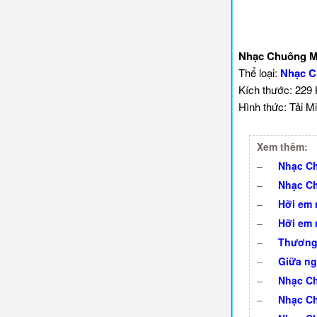
Nhạc Chuông Mọ
Thể loại:
Nhạc C
Kích thước: 229
Hình thức: Tải Mi
Xem thêm:
–
Nhạc Ch
–
Nhạc Ch
–
Hỡi em 
–
Hỡi em 
–
Thương 
–
Giữa ng
–
Nhạc Ch
–
Nhạc C