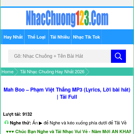
Hay Nhất
Thể Loại
Tải Nhiều
Nhạc Tik Tok
Home
Tải Nhạc Chuông Hay Nhất 2026
Mah Boo – Phạm Việt Thắng MP3 (Lyrics, Lời bài hát)
| Tải Full
Lượt tải: 9132
Nghe thử:
Ấn ▶ để Nghe và kéo xuống phía dưới để Tải Về
♥♥ Chúc Bạn Nghe và Tải Nhạc Vui Vẻ - Năm Mới AN KHANG 