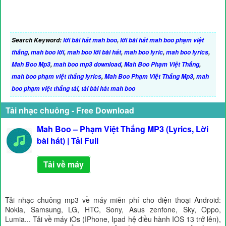
Search Keyword:
lời bài hát mah boo
,
lời bài hát mah boo phạm việt
thắng
,
mah boo lời
,
mah boo lời bài hát
,
mah boo lyric
,
mah boo lyrics
,
Mah Boo Mp3
,
mah boo mp3 download
,
Mah Boo Phạm Việt Thắng
,
mah boo phạm việt thắng lyrics
,
Mah Boo Phạm Việt Thắng Mp3
,
mah
boo phạm việt thắng tải
,
tải bài hát mah boo
Tải nhạc chuông - Free Download
Mah Boo – Phạm Việt Thắng MP3 (Lyrics, Lời
bài hát) | Tải Full
Tải về máy
Tải nhạc chuông mp3 về máy miễn phí cho điện thoại Android:
Nokia, Samsung, LG, HTC, Sony, Asus zenfone, Sky, Oppo,
Lumia... Tải về máy iOs (IPhone, Ipad hệ điều hành IOS 13 trở lên),