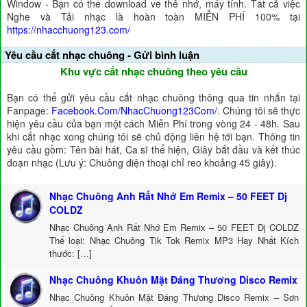
Window - Bạn có thể download về thẻ nhớ, máy tính. Tất cả việc
Nghe và Tải nhạc là hoàn toàn MIỄN PHÍ 100% tại
https://nhacchuong123.com/
Yêu cầu cắt nhạc chuông - Gửi bình luận
Khu vực cắt nhạc chuông theo yêu cầu
Bạn có thể gửi yêu cầu cắt nhạc chuông thông qua tin nhắn tại
Fanpage:
Facebook.Com/NhacChuong123Com/
. Chúng tôi sẽ thực
hiện yêu cầu của bạn một cách Miễn Phí trong vòng 24 - 48h. Sau
khi cắt nhạc xong chúng tôi sẽ chủ động liên hệ tới bạn. Thông tin
yêu cầu gồm: Tên bài hát, Ca sĩ thể hiện, Giây bắt đầu và kết thúc
đoạn nhạc (Lưu ý: Chuông điện thoại chỉ reo khoảng 45 giây).
Nhạc Chuông Anh Rất Nhớ Em Remix – 50 FEET Dj
COLDZ
Nhạc Chuông Anh Rất Nhớ Em Remix – 50 FEET Dj COLDZ
Thể loại: Nhạc Chuông Tik Tok Remix MP3 Hay Nhất Kích
thước: […]
Nhạc Chuông Khuôn Mặt Đáng Thương Disco Remix
Nhạc Chuông Khuôn Mặt Đáng Thương Disco Remix – Sơn