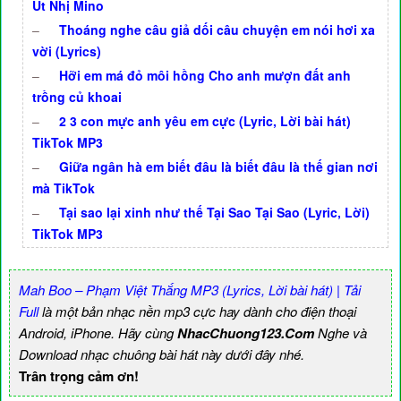
Út Nhị Mino
–
Thoáng nghe câu giả dối câu chuyện em nói hơi xa
vời (Lyrics)
–
Hỡi em má đỏ môi hồng Cho anh mượn đất anh
trồng củ khoai
–
2 3 con mực anh yêu em cực (Lyric, Lời bài hát)
TikTok MP3
–
Giữa ngân hà em biết đâu là biết đâu là thế gian nơi
mà TikTok
–
Tại sao lại xinh như thế Tại Sao Tại Sao (Lyric, Lời)
TikTok MP3
Mah Boo – Phạm Việt Thắng MP3 (Lyrics, Lời bài hát) | Tải
Full
là một bản nhạc nền mp3 cực hay dành cho điện thoại
Android, iPhone. Hãy cùng
NhacChuong123.Com
Nghe và
Download nhạc chuông bài hát này dưới đây nhé.
Trân trọng cảm ơn!