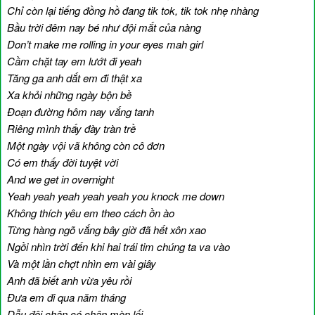
Chỉ còn lại tiếng đồng hồ đang tik tok, tik tok nhẹ nhàng
Bầu trời đêm nay bé như đội mắt của nàng
Don’t make me rolling in your eyes mah girl
Cầm chặt tay em lướt đi yeah
Tăng ga anh dắt em đi thật xa
Xa khỏi những ngày bộn bề
Đoạn đường hôm nay vắng tanh
Riêng mình thấy đày tràn trề
Một ngày vội vã không còn cô đơn
Có em thấy đời tuyệt vời
And we get in overnight
Yeah yeah yeah yeah yeah you knock me down
Không thích yêu em theo cách ồn ào
Từng hàng ngõ vắng bây giờ đã hết xôn xao
Ngồi nhìn trời đến khi hai trái tim chúng ta va vào
Và một lần chợt nhìn em vài giây
Anh đã biết anh vừa yêu rồi
Đưa em đi qua năm tháng
Dẫu đôi chân có chân mòn lối