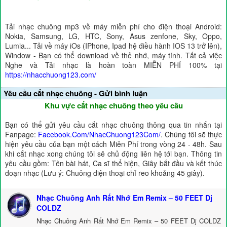
Tải nhạc chuông mp3 về máy miễn phí cho điện thoại Android:
Nokia, Samsung, LG, HTC, Sony, Asus zenfone, Sky, Oppo,
Lumia... Tải về máy iOs (IPhone, Ipad hệ điều hành IOS 13 trở lên),
Window - Bạn có thể download về thẻ nhớ, máy tính. Tất cả việc
Nghe và Tải nhạc là hoàn toàn MIỄN PHÍ 100% tại
https://nhacchuong123.com/
Yêu cầu cắt nhạc chuông - Gửi bình luận
Khu vực cắt nhạc chuông theo yêu cầu
Bạn có thể gửi yêu cầu cắt nhạc chuông thông qua tin nhắn tại
Fanpage:
Facebook.Com/NhacChuong123Com/
. Chúng tôi sẽ thực
hiện yêu cầu của bạn một cách Miễn Phí trong vòng 24 - 48h. Sau
khi cắt nhạc xong chúng tôi sẽ chủ động liên hệ tới bạn. Thông tin
yêu cầu gồm: Tên bài hát, Ca sĩ thể hiện, Giây bắt đầu và kết thúc
đoạn nhạc (Lưu ý: Chuông điện thoại chỉ reo khoảng 45 giây).
Nhạc Chuông Anh Rất Nhớ Em Remix – 50 FEET Dj
COLDZ
Nhạc Chuông Anh Rất Nhớ Em Remix – 50 FEET Dj COLDZ