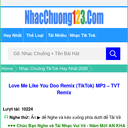
Hay Nhất
Thể Loại
Tải Nhiều
Nhạc Tik Tok
Home
Nhạc Chuông TikTok Hay Nhất 2026
Love Me Like You Doo Remix (TikTok) MP3 – TVT
Remix
Lượt tải: 10224
Nghe thử:
Ấn ▶ để Nghe và kéo xuống phía dưới để Tải Về
♥♥♥ Chúc Bạn Nghe và Tải Nhạc Vui Vẻ - Năm Mới AN KHANG