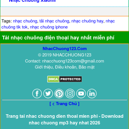
Tags:
nhạc chuông
,
tải nhạc chuông
,
nhạc chuông hay
,
nhạc
chuông tik tok
,
nhạc chuông iphone
Tải nhạc chuông điện thoại hay nhất miễn phí
NhacChuong123.Com
© 2019 NHACCHUONG123
Contact: nhacchuong123com@gmail.com
Giới thiệu, Điều khoản, Bảo mật
[ < Trang Chủ ]
Trang tai nhac chuong dien thoai mien phi - Download
nhac chuong mp3 hay nhat 2026