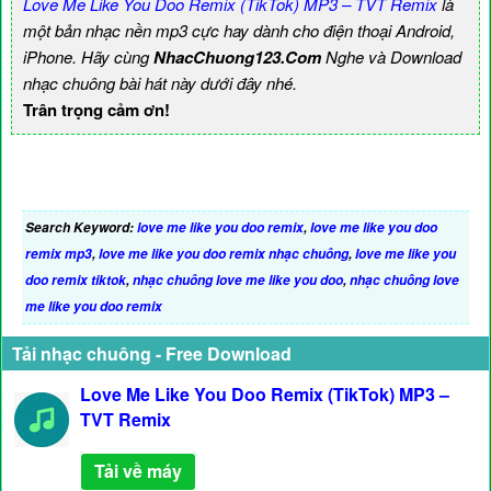
Love Me Like You Doo Remix (TikTok) MP3 – TVT Remix
là
một bản nhạc nền mp3 cực hay dành cho điện thoại Android,
iPhone. Hãy cùng
NhacChuong123.Com
Nghe và Download
nhạc chuông bài hát này dưới đây nhé.
Trân trọng cảm ơn!
Search Keyword:
love me like you doo remix
,
love me like you doo
remix mp3
,
love me like you doo remix nhạc chuông
,
love me like you
doo remix tiktok
,
nhạc chuông love me like you doo
,
nhạc chuông love
me like you doo remix
Tải nhạc chuông - Free Download
Love Me Like You Doo Remix (TikTok) MP3 –
TVT Remix
Tải về máy