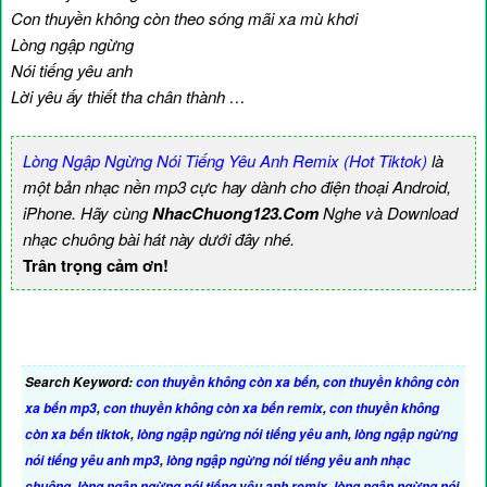
Con thuyền không còn theo sóng mãi xa mù khơi
Lòng ngập ngừng
Nói tiếng yêu anh
Lời yêu ấy thiết tha chân thành …
Lòng Ngập Ngừng Nói Tiếng Yêu Anh Remix (Hot Tiktok)
là
một bản nhạc nền mp3 cực hay dành cho điện thoại Android,
iPhone. Hãy cùng
NhacChuong123.Com
Nghe và Download
nhạc chuông bài hát này dưới đây nhé.
Trân trọng cảm ơn!
Search Keyword:
con thuyền không còn xa bến
,
con thuyền không còn
xa bến mp3
,
con thuyền không còn xa bến remix
,
con thuyền không
còn xa bến tiktok
,
lòng ngập ngừng nói tiếng yêu anh
,
lòng ngập ngừng
nói tiếng yêu anh mp3
,
lòng ngập ngừng nói tiếng yêu anh nhạc
chuông
,
lòng ngập ngừng nói tiếng yêu anh remix
,
lòng ngập ngừng nói