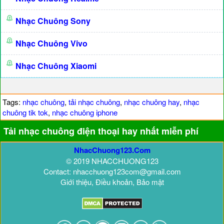
Nhạc Chuông Sony
Nhạc Chuông Vivo
Nhạc Chuông Xiaomi
Tags:
nhạc chuông
,
tải nhạc chuông
,
nhạc chuông hay
,
nhạc
chuông tik tok
,
nhạc chuông iphone
Tải nhạc chuông điện thoại hay nhất miễn phí
NhacChuong123.Com
© 2019 NHACCHUONG123
Contact: nhacchuong123com@gmail.com
Giới thiệu, Điều khoản, Bảo mật