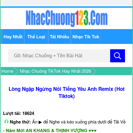
Hay Nhất
Thể Loại
Tải Nhiều
Nhạc Tik Tok
Home
Nhạc Chuông TikTok Hay Nhất 2026
Lòng Ngập Ngừng Nói Tiếng Yêu Anh Remix (Hot
Tiktok)
Lượt tải: 18624
Nghe thử:
Ấn ▶ để Nghe và kéo xuống phía dưới để Tải Về
 - Năm Mới AN KHANG & THỊNH VƯỢNG ♥♥♥