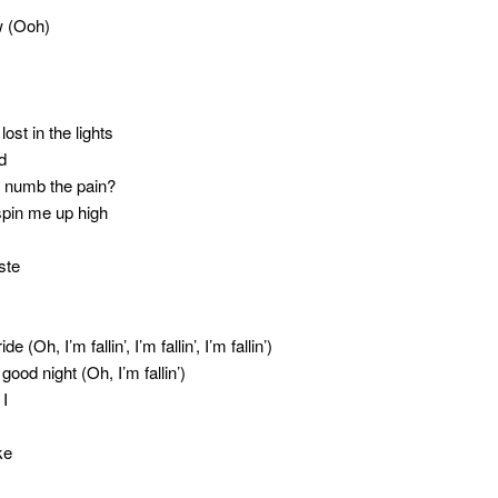
w (Ooh)
 lost in the lights
d
 numb the pain?
spin me up high
ste
 (Oh, I’m fallin’, I’m fallin’, I’m fallin’)
 good night (Oh, I’m fallin’)
 I
ke