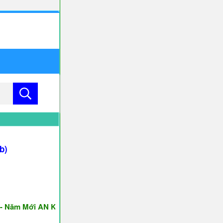
b)
m Mới AN KHANG & THỊNH VƯỢNG ♥♥♥