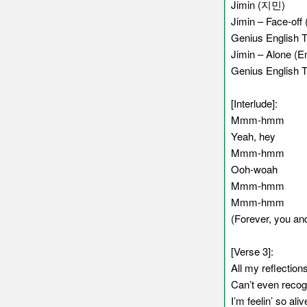
Jimin (지민)
Jimin – Face-off 
Genius English T
Jimin – Alone (En
Genius English T
[Interlude]:
Mmm-hmm
Yeah, hey
Mmm-hmm
Ooh-woah
Mmm-hmm
Mmm-hmm
(Forever, you and
[Verse 3]:
All my reflections
Can’t even recog
I’m feelin’ so ali