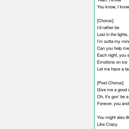
You know, I kno
[Chorus]:
I’d rather be
Lost in the lights,
I’m outta my min
Can you help me
Each night, you 
Emotions on ice
Let me have a ta
[Post-Chorus]:
Give me a good ride
Oh, it’s gon’ be a
Forever, you and
You might also li
Like Crazy