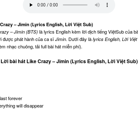
 Crazy – Jimin (Lyrics English, Lời Việt Sub)
razy – Jimin (BTS)
là lyrics English kèm lời dịch tiếng ViệtSub của bà
i được phát hành của ca sĩ
Jimin
. Dưới đây là
lyrics English, Lời Việt
m nhạc chuông, tải full bài hát miễn phí).
Lời bài hát Like Crazy – Jimin (Lyrics English, Lời Việt Sub)
last forever
erything will disappear