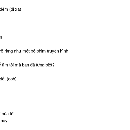
 đêm (đi xa)
ớn
õ ràng như một bộ phim truyền hình
 tìm tôi mà bạn đã từng biết?
biết (ooh)
í của tôi
 này