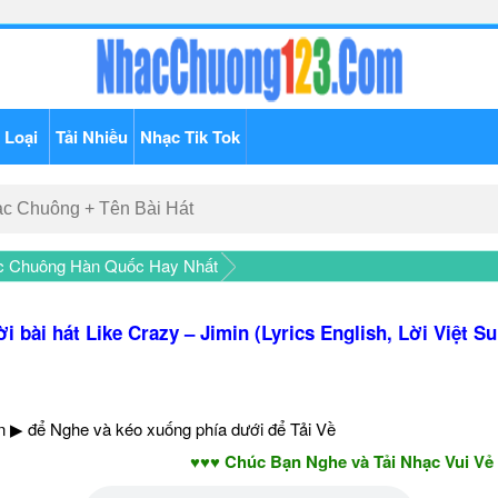
 Loại
Tải Nhiều
Nhạc Tik Tok
c Chuông Hàn Quốc Hay Nhất
ời bài hát Like Crazy – Jimin (Lyrics English, Lời Việt Su
 ▶ để Nghe và kéo xuống phía dưới để Tải Về
♥♥♥ Chúc Bạn Nghe và Tải Nhạc Vui Vẻ - Nă