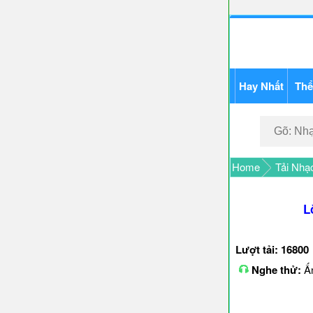
Hay Nhất
Thể
Home
Tải Nhạ
L
Lượt tải: 16800
Nghe thử:
Ấn