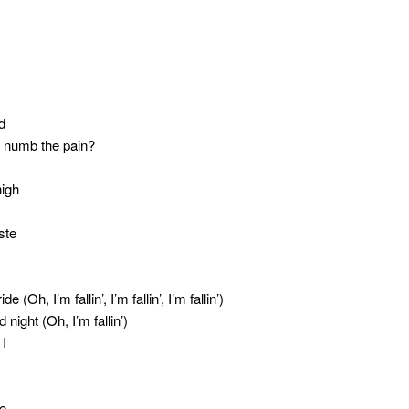
d
 numb the pain?
high
ste
 (Oh, I’m fallin’, I’m fallin’, I’m fallin’)
 night (Oh, I’m fallin’)
 I
me