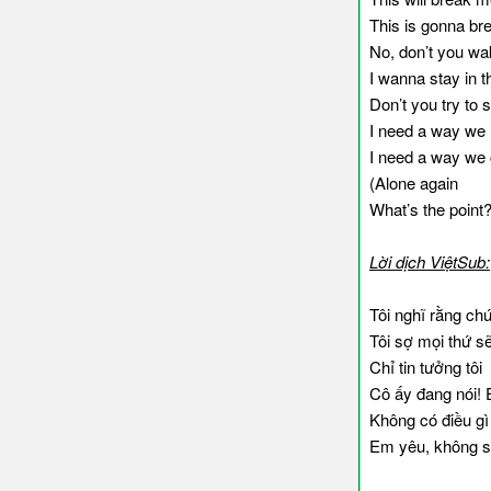
This is gonna b
No, don’t you w
I wanna stay in 
Don’t you try to
I need a way we
I need a way we 
(Alone again
What’s the point?
Lời dịch ViệtSub:
Tôi nghĩ rằng chú
Tôi sợ mọi thứ s
Chỉ tin tưởng tôi
Cô ấy đang nói!
Không có điều gì
Em yêu, không sa