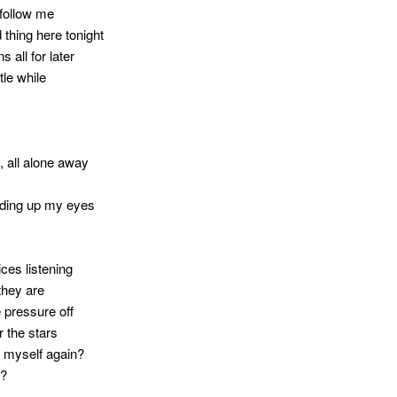
follow me
 thing here tonight
 all for later
tle while
, all alone away
uding up my eyes
ices listening
they are
e pressure off
 the stars
nd myself again?
r?