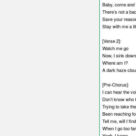
Baby, come and 
There’s not a bad
Save your reasons
Stay with me a lit
[Verse 2]:
Watch me go
Now, I sink down
Where am I?
A dark haze clo
[Pre-Chorus]:
I can hear the vo
Don’t know who 
Trying to take th
Been reaching for
Tell me, will I fi
When I go too fa
Yeah, I know