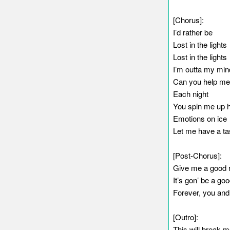
[Chorus]:
I’d rather be
Lost in the lights
Lost in the lights
I’m outta my min
Can you help me
Each night
You spin me up 
Emotions on ice
Let me have a ta
[Post-Chorus]:
Give me a good ride
It’s gon’ be a good
Forever, you and
[Outro]:
This will break 