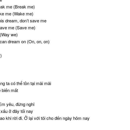
reak me (Break me)
ake me (Wake me)
this dream, don’t save me
 save me (Save me)
 (Way we)
can dream on (On, on, on)
)
ng ta có thể tồn tại mãi mãi
ẽ biến mất
 Em yêu, đừng nghĩ
 xấu ở đây tối nay
o khi rời đi. Ở lại với tôi cho đến ngày hôm nay