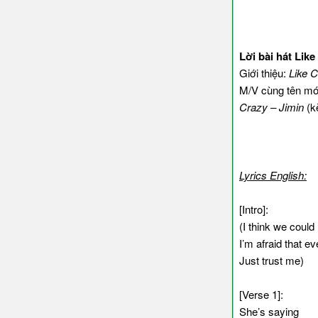
Lời bài hát Like
Giới thiệu:
Like C
M/V cùng tên mớ
Crazy – Jimin
(kè
Lyrics English:
[Intro]:
(I think we could 
I’m afraid that ev
Just trust me)
[Verse 1]:
She’s saying