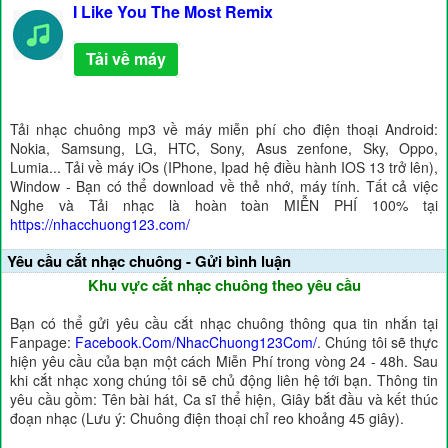
I Like You The Most Remix
Tải về máy
Tải nhạc chuông mp3 về máy miễn phí cho điện thoại Android:
Nokia, Samsung, LG, HTC, Sony, Asus zenfone, Sky, Oppo,
Lumia... Tải về máy iOs (IPhone, Ipad hệ điều hành IOS 13 trở lên),
Window - Bạn có thể download về thẻ nhớ, máy tính. Tất cả việc
Nghe và Tải nhạc là hoàn toàn MIỄN PHÍ 100% tại
https://nhacchuong123.com/
Yêu cầu cắt nhạc chuông - Gửi bình luận
Khu vực cắt nhạc chuông theo yêu cầu
Bạn có thể gửi yêu cầu cắt nhạc chuông thông qua tin nhắn tại
Fanpage:
Facebook.Com/NhacChuong123Com/
. Chúng tôi sẽ thực
hiện yêu cầu của bạn một cách Miễn Phí trong vòng 24 - 48h. Sau
khi cắt nhạc xong chúng tôi sẽ chủ động liên hệ tới bạn. Thông tin
yêu cầu gồm: Tên bài hát, Ca sĩ thể hiện, Giây bắt đầu và kết thúc
đoạn nhạc (Lưu ý: Chuông điện thoại chỉ reo khoảng 45 giây).