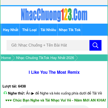
Hay Nhất
Thể Loại
Tải Nhiều
Nhạc Tik Tok
Home
Nhạc Chuông TikTok Hay Nhất 2026
I Like You The Most Remix
Lượt tải: 6438
Nghe thử:
Ấn ▶ để Nghe và kéo xuống phía dưới để Tải Về
♥♥ Chúc Bạn Nghe và Tải Nhạc Vui Vẻ - Năm Mới AN KHANG 