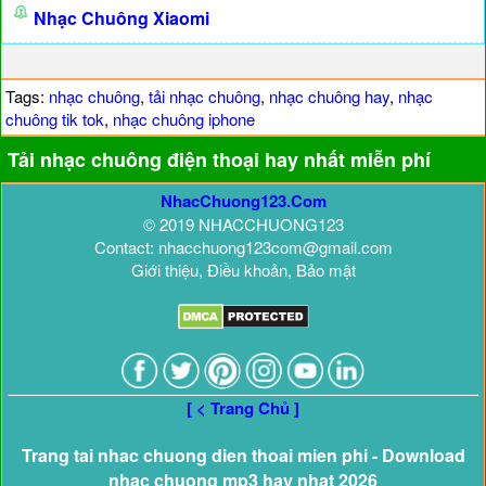
Nhạc Chuông Xiaomi
Tags:
nhạc chuông
,
tải nhạc chuông
,
nhạc chuông hay
,
nhạc
chuông tik tok
,
nhạc chuông iphone
Tải nhạc chuông điện thoại hay nhất miễn phí
NhacChuong123.Com
© 2019 NHACCHUONG123
Contact: nhacchuong123com@gmail.com
Giới thiệu, Điều khoản, Bảo mật
[ < Trang Chủ ]
Trang tai nhac chuong dien thoai mien phi - Download
nhac chuong mp3 hay nhat 2026