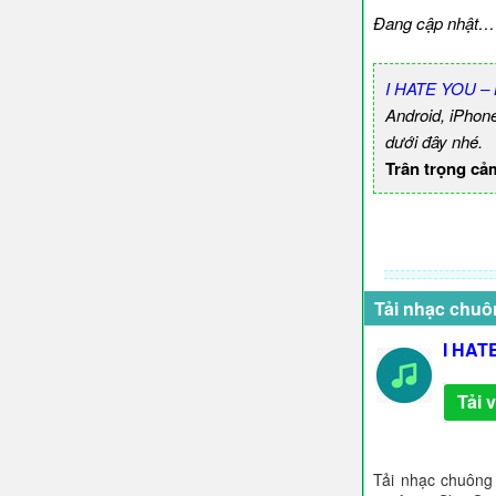
Đang cập nhật…
I HATE YOU – 
Android, iPhon
dưới đây nhé.
Trân trọng cả
Tải nhạc chuô
I HAT
Tải 
Tải nhạc chuông