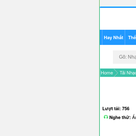
Hay Nhất
Thể
Home
Tải Nhạ
Lượt tải: 756
Nghe thử:
Ấn