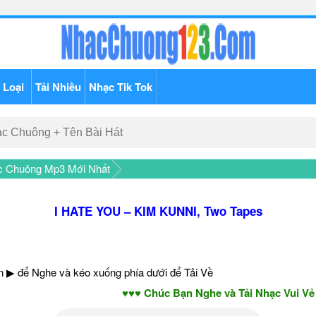
 Loại
Tải Nhiều
Nhạc Tik Tok
c Chuông Mp3 Mới Nhất
I HATE YOU – KIM KUNNI, Two Tapes
 ▶ để Nghe và kéo xuống phía dưới để Tải Về
♥♥♥ Chúc Bạn Nghe và Tải Nhạc Vui Vẻ - Nă