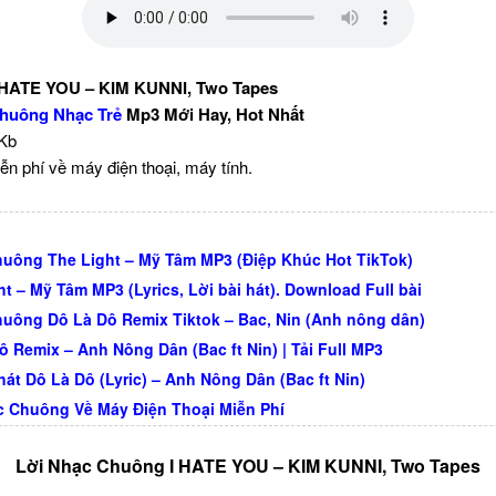
 HATE YOU – KIM KUNNI, Two Tapes
huông Nhạc Trẻ
Mp3 Mới Hay, Hot Nhất
 Kb
ễn phí về máy điện thoại, máy tính.
uông The Light – Mỹ Tâm MP3 (Điệp Khúc Hot TikTok)
ht – Mỹ Tâm MP3 (Lyrics, Lời bài hát). Download Full bài
uông Dô Là Dô Remix Tiktok – Bac, Nin (Anh nông dân)
ô Remix – Anh Nông Dân (Bac ft Nin) | Tải Full MP3
hát Dô Là Dô (Lyric) – Anh Nông Dân (Bac ft Nin)
c Chuông Về Máy Điện Thoại Miễn Phí
Lời Nhạc Chuông I HATE YOU – KIM KUNNI, Two Tapes