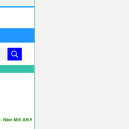
m Mới AN KHANG & THỊNH VƯỢNG ♥♥♥