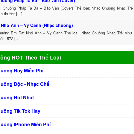
huông Pháp Ta Bà – Bảo Vân (Cover)
c Chuông Pháp Ta Bà – Bảo Vân (Cover) Thể loại: Nhạc Chuông Nhạc Trẻ
ch thước: […]
 Nhớ Anh – Vy Oanh (Nhạc chuông)
uông Em Rất Nhớ Anh – Vy Oanh Thể loại: Nhạc Chuông Nhạc Trẻ Mp3 
ước: 572 […]
uông HOT Theo Thể Loại
huông Hay Miễn Phí
huông Độc - Nhạc Chế
huông Hot Nhất
huông Tik Tok Hay
huông IPhone Miễn Phí