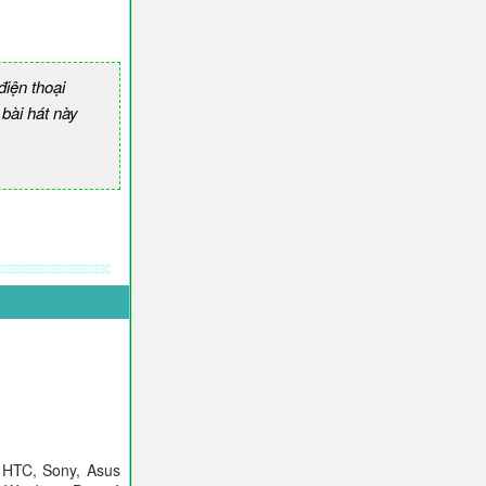
iện thoại
ài hát này
 HTC, Sony, Asus