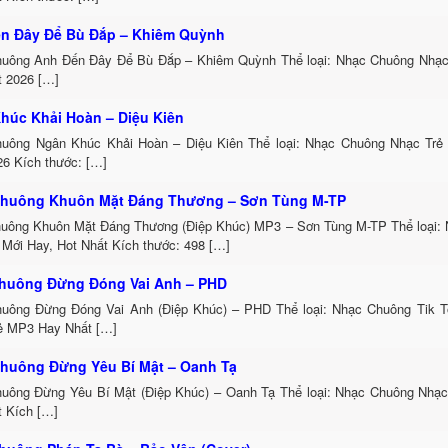
n Đây Để Bù Đắp – Khiêm Quỳnh
uông Anh Đến Đây Để Bù Đắp – Khiêm Quỳnh Thể loại: Nhạc Chuông Nhạc
t 2026 […]
húc Khải Hoàn – Diệu Kiên
uông Ngân Khúc Khải Hoàn – Diệu Kiên Thể loại: Nhạc Chuông Nhạc Trẻ
26 Kích thước: […]
huông Khuôn Mặt Đáng Thương – Sơn Tùng M-TP
uông Khuôn Mặt Đáng Thương (Điệp Khúc) MP3 – Sơn Tùng M-TP Thể loại:
 Mới Hay, Hot Nhất Kích thước: 498 […]
huông Đừng Đóng Vai Anh – PHD
uông Đừng Đóng Vai Anh (Điệp Khúc) – PHD Thể loại: Nhạc Chuông Tik 
ẻ MP3 Hay Nhất […]
huông Đừng Yêu Bí Mật – Oanh Tạ
uông Đừng Yêu Bí Mật (Điệp Khúc) – Oanh Tạ Thể loại: Nhạc Chuông Nhạc
t Kích […]