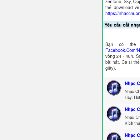
zenfone, Sky, Opp
thể download về
https://nhacchuo
Yêu cầu cắt nhạ
Bạn có thể 
Facebook.Com/
vòng 24 - 48h. S
bài hát, Ca sĩ th
giây).
Nhạc C
Nhạc Ch
Hay, Ho
Nhạc C
Nhạc Ch
Kích thư
Nhạc C