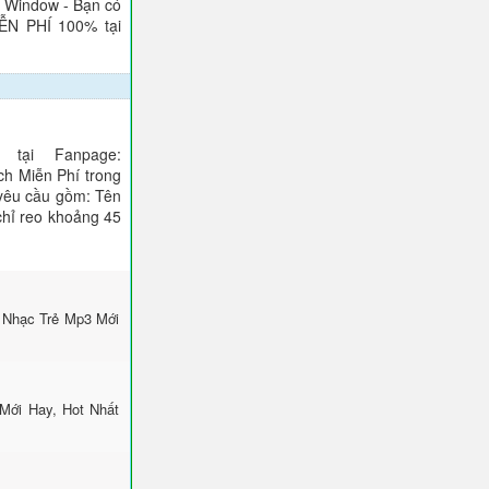
), Window - Bạn có
IỄN PHÍ 100% tại
tại Fanpage:
ch Miễn Phí trong
 yêu cầu gồm: Tên
 chỉ reo khoảng 45
 Nhạc Trẻ Mp3 Mới
Mới Hay, Hot Nhất