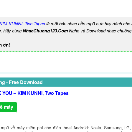
KIM KUNNI, Two Tapes
là một bản nhạc nền mp3 cực hay dành cho đ
e. Hãy cùng
NhacChuong123.Com
Nghe và Download nhạc chuông b
m ơn!
ng - Free Download
E YOU – KIM KUNNI, Two Tapes
về máy
 mp3 về máy miễn phí cho điện thoại Android: Nokia, Samsung, LG,