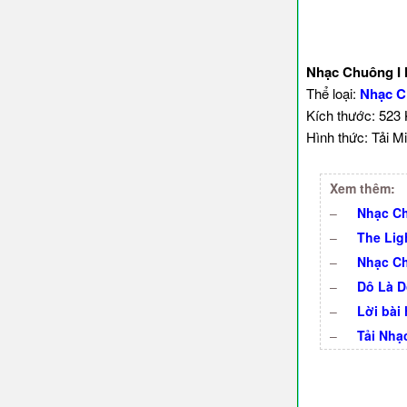
Nhạc Chuông I
Thể loại:
Nhạc C
Kích thước: 523
Hình thức: Tải Mi
Xem thêm:
–
Nhạc Ch
–
The Lig
–
Nhạc Ch
–
Dô Là D
–
Lời bài 
–
Tải Nhạ