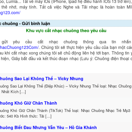
o, Lumia... Tải về máy iOs (IPhone, Ipad hệ điều hành IOS 13 trở lên
 thẻ nhớ, máy tính. Tất cả việc Nghe và Tải nhạc là hoàn toàn M
ng123.com/
c chuông - Gửi bình luận
Khu vực cắt nhạc chuông theo yêu cầu
gửi yêu cầu cắt nhạc chuông thông qua tin nhắn 
NhacChuong123Com/
. Chúng tôi sẽ thực hiện yêu cầu của bạn một cá
au khi cắt nhạc xong chúng tôi sẽ chủ động liên hệ tới bạn. Thông tin
ể hiện, Giây bắt đầu và kết thúc đoạn nhạc (Lưu ý: Chuông điện thoại
huông Sao Lại Không Thể – Vicky Nhung
uông Sao Lại Không Thể (Điệp Khúc) – Vicky Nhung Thể loại: Nhạc Chuông
t Nhất Kích […]
huông Khó Giữ Chân Thành
uông Khó Giữ Chân Thành (TikTok) Thể loại: Nhạc Chuông Nhạc Trẻ Mp3 
ớc: 540 Kb Hình thức: Tải […]
huông Biết Đau Nhưng Vẫn Yêu – Hồ Gia Khánh