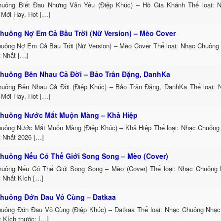
uông Biết Đau Nhưng Vẫn Yêu (Điệp Khúc) – Hồ Gia Khánh Thể loại: 
 Mới Hay, Hot […]
huông Nợ Em Cả Bầu Trời (Nữ Version) – Mèo Cover
uông Nợ Em Cả Bầu Trời (Nữ Version) – Mèo Cover Thể loại: Nhạc Chuông
t Nhất […]
huông Bên Nhau Cả Đời – Bảo Trân Đặng, DanhKa
uông Bên Nhau Cả Đời (Điệp Khúc) – Bảo Trân Đặng, DanhKa Thể loại:
 Mới Hay, Hot […]
huông Nước Mắt Muộn Màng – Khả Hiệp
uông Nước Mắt Muộn Màng (Điệp Khúc) – Khả Hiệp Thể loại: Nhạc Chuông
t Nhất 2026 […]
huông Nếu Có Thế Giới Song Song – Mèo (Cover)
uông Nếu Có Thế Giới Song Song – Mèo (Cover) Thể loại: Nhạc Chuông
t Nhất Kích […]
huông Đớn Đau Vô Cùng – Datkaa
uông Đớn Đau Vô Cùng (Điệp Khúc) – Datkaa Thể loại: Nhạc Chuông Nhạc
t Kích thước: […]