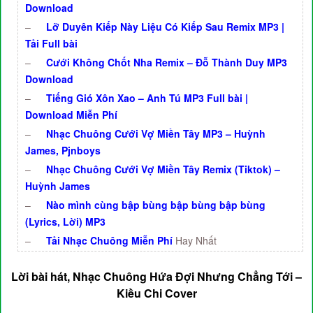
Download
–
Lỡ Duyên Kiếp Này Liệu Có Kiếp Sau Remix MP3 |
Tải Full bài
–
Cưới Không Chốt Nha Remix – Đỗ Thành Duy MP3
Download
–
Tiếng Gió Xôn Xao – Anh Tú MP3 Full bài |
Download Miễn Phí
–
Nhạc Chuông Cưới Vợ Miền Tây MP3 – Huỳnh
James, Pjnboys
–
Nhạc Chuông Cưới Vợ Miền Tây Remix (Tiktok) –
Huỳnh James
–
Nào mình cùng bập bùng bập bùng bập bùng
(Lyrics, Lời) MP3
–
Tải Nhạc Chuông Miễn Phí
Hay Nhất
Lời bài hát, Nhạc Chuông Hứa Đợi Nhưng Chẳng Tới –
Kiều Chi Cover