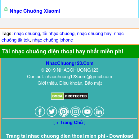
Nhạc Chuông Xiaomi
Tags:
nhạc chuông
,
tải nhạc chuông
,
nhạc chuông hay
,
nhạc
chuông tik tok
,
nhạc chuông iphone
Tải nhạc chuông điện thoại hay nhất miễn phí
NhacChuong123.Com
© 2019 NHACCHUONG123
Contact: nhacchuong123com@gmail.com
Giới thiệu, Điều khoản, Bảo mật
[ < Trang Chủ ]
Trang tai nhac chuong dien thoai mien phi - Download