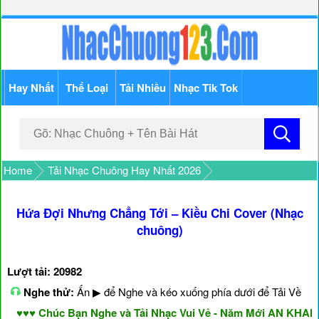
Hay Nhất
Thể Loại
Tải Nhiều
Nhạc Tik Tok
Home
Tải Nhạc Chuông Hay Nhất 2026
Hứa Đợi Nhưng Chẳng Tới – Kiều Chi Cover (Nhạc
chuông)
Lượt tải: 20982
Nghe thử:
Ấn ▶ để Nghe và kéo xuống phía dưới để Tải Về
♥♥♥ Chúc Bạn Nghe và Tải Nhạc Vui Vẻ - Năm Mới AN KHANG 