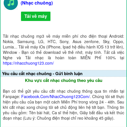
(Nhạc chuông)
Tải về máy
Tải nhạc chuông mp3 về máy miễn phí cho điện thoại Android:
Nokia, Samsung, LG, HTC, Sony, Asus zenfone, Sky, Oppo,
Lumia... Tải về máy iOs (IPhone, Ipad hệ điều hành IOS 13 trở lên),
Window - Bạn có thể download về thẻ nhớ, máy tính. Tất cả việc
Nghe và Tải nhạc là hoàn toàn MIỄN PHÍ 100% tại
https://nhacchuong123.com/
Yêu cầu cắt nhạc chuông - Gửi bình luận
Khu vực cắt nhạc chuông theo yêu cầu
Bạn có thể gửi yêu cầu cắt nhạc chuông thông qua tin nhắn tại
Fanpage:
Facebook.Com/NhacChuong123Com/
. Chúng tôi sẽ thực
hiện yêu cầu của bạn một cách Miễn Phí trong vòng 24 - 48h. Sau
khi cắt nhạc xong chúng tôi sẽ chủ động liên hệ tới bạn. Thông tin
yêu cầu gồm: Tên bài hát, Ca sĩ thể hiện, Giây bắt đầu và kết thúc
đoạn nhạc (Lưu ý: Chuông điện thoại chỉ reo khoảng 45 giây).