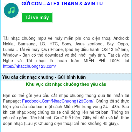
GỬI CON – ALEX TRANN & AVIN LU
Tải về máy
Tải nhạc chuông mp3 về máy miễn phí cho điện thoại Android:
Nokia, Samsung, LG, HTC, Sony, Asus zenfone, Sky, Oppo,
Lumia... Tải về máy iOs (IPhone, Ipad hệ điều hành IOS 13 trở lên),
Window - Bạn có thể download về thẻ nhớ, máy tính. Tất cả việc
Nghe và Tải nhạc là hoàn toàn MIỄN PHÍ 100% tại
https://nhacchuong123.com/
Yêu cầu cắt nhạc chuông - Gửi bình luận
Khu vực cắt nhạc chuông theo yêu cầu
Bạn có thể gửi yêu cầu cắt nhạc chuông thông qua tin nhắn tại
Fanpage:
Facebook.Com/NhacChuong123Com/
. Chúng tôi sẽ thực
hiện yêu cầu của bạn một cách Miễn Phí trong vòng 24 - 48h. Sau
khi cắt nhạc xong chúng tôi sẽ chủ động liên hệ tới bạn. Thông tin
yêu cầu gồm: Tên bài hát, Ca sĩ thể hiện, Giây bắt đầu và kết thúc
đoạn nhạc (Lưu ý: Chuông điện thoại chỉ reo khoảng 45 giây).