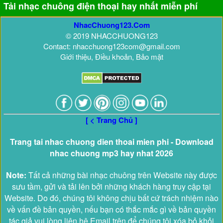
Tải nhạc chuông điện thoại hay nhất miễn phí
NhacChuong123.Com
© 2019 NHACCHUONG123
Contact: nhacchuong123com@gmail.com
Giới thiệu, Điều khoản, Bảo mật
[ < Trang Chủ ]
Trang tai nhac chuong dien thoai mien phi - Download
nhac chuong mp3 hay nhat 2026
Note:
Tất cả những bài nhạc chuông trên Website này được
sưu tầm, gửi và tải lên bởi những khách hàng truy cập tại
Website. Do đó, chúng tôi không chịu bất cứ trách nhiệm nào
về vấn đề bản quyền, nếu bạn có thắc mắc gì về bản quyền
tác giả vui lòng liên hệ Email trên để chúng tôi xóa bỏ khỏi