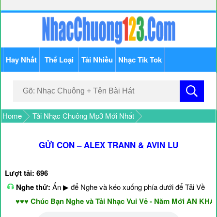
Hay Nhất
Thể Loại
Tải Nhiều
Nhạc Tik Tok
Home
Tải Nhạc Chuông Mp3 Mới Nhất
GỬI CON – ALEX TRANN & AVIN LU
Lượt tải: 696
Nghe thử:
Ấn ▶ để Nghe và kéo xuống phía dưới để Tải Về
♥♥♥ Chúc Bạn Nghe và Tải Nhạc Vui Vẻ - Năm Mới AN KHAN