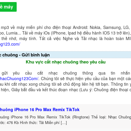
về máy
 mp3 về máy miễn phí cho điện thoại Android: Nokia, Samsung, LG,
o, Lumia... Tải về máy iOs (IPhone, Ipad hệ điều hành IOS 13 trở lên
 thẻ nhớ, máy tính. Tất cả việc Nghe và Tải nhạc là hoàn toàn M
ng123.com/
c chuông - Gửi bình luận
Khu vực cắt nhạc chuông theo yêu cầu
gửi yêu cầu cắt nhạc chuông thông qua tin nhắn 
NhacChuong123Com/
. Chúng tôi sẽ thực hiện yêu cầu của bạn một cá
au khi cắt nhạc xong chúng tôi sẽ chủ động liên hệ tới bạn. Thông tin
ể hiện, Giây bắt đầu và kết thúc đoạn nhạc (Lưu ý: Chuông điện thoại
huông iPhone 16 Pro Max Remix TikTok
uông iPhone 16 Pro Max Remix TikTok (Ringtone) Thể loại: Nhạc Chuôn
ớc: 476 Kb Hình thức: Tải Miễn phí […]