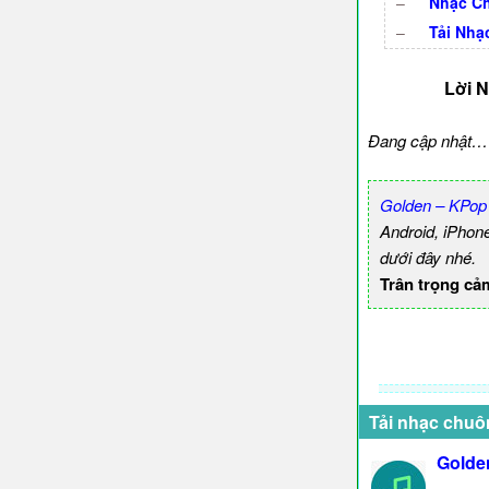
–
Nhạc Ch
–
Tải Nhạ
Lời 
Đang cập nhật…
Golden – KPop
Android, iPhon
dưới đây nhé.
Trân trọng cả
Tải nhạc chuô
Golde