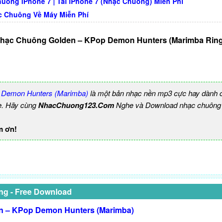
uông iPhone 7 | Tải iPhone 7 (Nhạc Chuông) Miễn Phí
c Chuông Về Máy Miễn Phí
Nhạc Chuông Golden – KPop Demon Hunters (Marimba Ring
 Demon Hunters (Marimba)
là một bản nhạc nền mp3 cực hay dành c
e. Hãy cùng
NhacChuong123.Com
Nghe và Download nhạc chuông b
m ơn!
ng - Free Download
n – KPop Demon Hunters (Marimba)