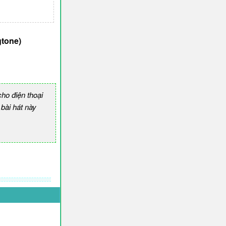
tone)
ho điện thoại
ài hát này