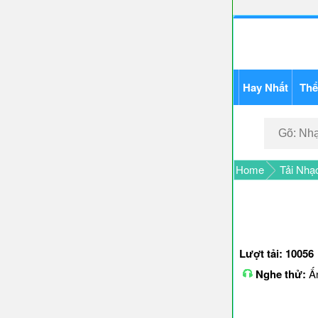
Hay Nhất
Thể
Home
Tải Nhạ
Lượt tải: 10056
Nghe thử:
Ấn