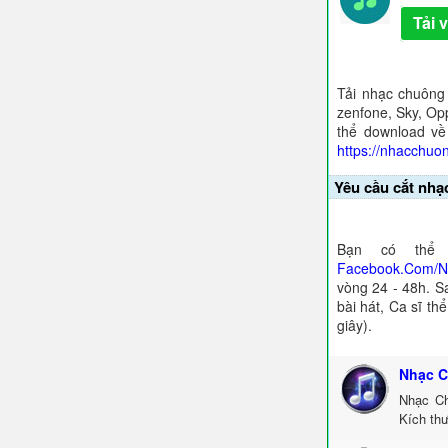
Tải 
Tải nhạc chuông
zenfone, Sky, Opp
thể download về
https://nhacchuo
Yêu cầu cắt nhạ
Bạn có thể 
Facebook.Com/
vòng 24 - 48h. S
bài hát, Ca sĩ th
giây).
Nhạc C
Nhạc Ch
Kích thư