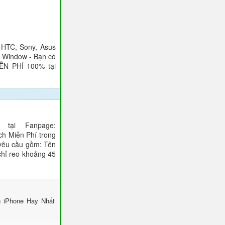
 HTC, Sony, Asus
), Window - Bạn có
IỄN PHÍ 100% tại
tại Fanpage:
ch Miễn Phí trong
 yêu cầu gồm: Tên
 chỉ reo khoảng 45
g iPhone Hay Nhất