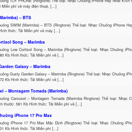
uông TOY PHONE (Ringtone) Thể loại: Nhạc Chuông iPhone Hay Nhất Kích t
i Miễn phí về máy điện thoại, […]
Marimba) – BTS
uông SWIM (Marimba) – BTS (Ringtone) Thể loại: Nhạc Chuông iPhone Hay
Hình thức: Tải Miễn phí về máy […]
rtisol Song – Marimba
uông Low Cortisol Song – Marimba (Ringtone) Thể loại: Nhạc Chuông iPh
80 Kb Hình thức: Tải Miễn phí về […]
Garden Galaxy – Marimba
uông Gusty Garden Galaxy – Marimba (Ringtone) Thể loại: Nhạc Chuông iP
72 Kb Hình thức: Tải Miễn phí về […]
el – Montagem Tomada (Marimba)
uông Carousel – Montagem Tomada (Marimba Ringtone) Thể loại: Nhạc 
h thước: 581 Kb Hình thức: Tải Miễn phí về […]
huông iPhone 17 Pro Max
uông iPhone 17 Pro Max Mặc Định (Ringtone) Thể loại: Nhạc Chuông iPh
31 Kb Hình thức: Tải Miễn phí […]