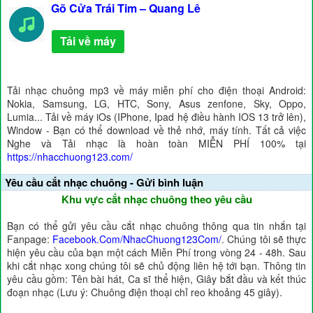
Gõ Cửa Trái Tim – Quang Lê
Tải về máy
Tải nhạc chuông mp3 về máy miễn phí cho điện thoại Android:
Nokia, Samsung, LG, HTC, Sony, Asus zenfone, Sky, Oppo,
Lumia... Tải về máy iOs (IPhone, Ipad hệ điều hành IOS 13 trở lên),
Window - Bạn có thể download về thẻ nhớ, máy tính. Tất cả việc
Nghe và Tải nhạc là hoàn toàn MIỄN PHÍ 100% tại
https://nhacchuong123.com/
Yêu cầu cắt nhạc chuông - Gửi bình luận
Khu vực cắt nhạc chuông theo yêu cầu
Bạn có thể gửi yêu cầu cắt nhạc chuông thông qua tin nhắn tại
Fanpage:
Facebook.Com/NhacChuong123Com/
. Chúng tôi sẽ thực
hiện yêu cầu của bạn một cách Miễn Phí trong vòng 24 - 48h. Sau
khi cắt nhạc xong chúng tôi sẽ chủ động liên hệ tới bạn. Thông tin
yêu cầu gồm: Tên bài hát, Ca sĩ thể hiện, Giây bắt đầu và kết thúc
đoạn nhạc (Lưu ý: Chuông điện thoại chỉ reo khoảng 45 giây).