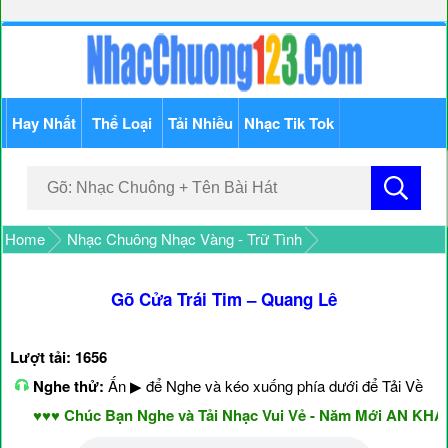
Hay Nhất
Thể Loại
Tải Nhiều
Nhạc Tik Tok
Home
Nhạc Chuông Nhạc Vàng - Trữ Tình
Gõ Cửa Trái Tim – Quang Lê
Lượt tải: 1656
Nghe thử:
Ấn ▶ để Nghe và kéo xuống phía dưới để Tải Về
♥♥♥ Chúc Bạn Nghe và Tải Nhạc Vui Vẻ - Năm Mới AN KHAN