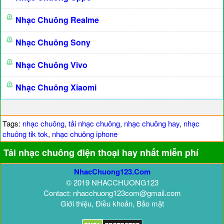
Nhạc Chuông Realme
Nhạc Chuông Sony
Nhạc Chuông Vivo
Nhạc Chuông Xiaomi
Tags:
nhạc chuông
,
tải nhạc chuông
,
nhạc chuông hay
,
nhạc
chuông tik tok
,
nhạc chuông iphone
Tải nhạc chuông điện thoại hay nhất miễn phí
NhacChuong123.Com
© 2019 NHACCHUONG123
Contact: nhacchuong123com@gmail.com
Giới thiệu, Điều khoản, Bảo mật