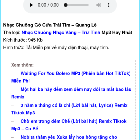
Nhạc Chuông Gõ Cửa Trái Tim – Quang Lê
Thể loại:
Nhạc Chuông Nhạc Vàng – Trữ Tình
Mp3 Hay Nhất
Kích thước: 945 Kb
Hình thức: Tải Miễn phí về máy điện thoại, máy tính.
Xem thêm:
–
Waiting For You Bolero MP3 (Phiên bản Hot TikTok)
Miễn Phí
–
Một hai ba hãy đếm xem đêm nay đôi ta mất bao lâu
Remix
–
3 năm 6 tháng có là chi (Lời bài hát, Lyrics) Remix
Tiktok Mp3
–
Chờ em trong đêm Chế (Lời bài hát) Remix Tiktok
Mp3 – Cu Bể
–
Nobita thầm yêu Xuka lấy hoa hồng tặng cho