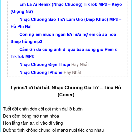
–
Em Là Ai Remix (Nhạc Chuông) TikTok MP3 – Keyo
(Giọng Nữ)
–
Nhạc Chuông Sao Trời Làm Gió (Điệp Khúc) MP3 –
Hồ Phi Nal
–
Còn nợ em muôn ngàn lời hứa nợ em cả áo hoa
thiệp hồng mp3
–
Cảm ơn đã cùng anh đi qua bao sóng gió Remix
TikTok MP3
–
Nhạc Chuông Điện Thoại
Hay Nhất
–
Nhạc Chuông IPhone
Hay Nhất
Lyrics/Lời bài hát, Nhạc Chuông Giã Từ – Tina Hồ
(Cover)
Tuổi đời chân đơn côi gót mòn đại lộ buồn
Đèn đêm bóng mờ nhạt nhòa
Hồn lắng tâm tư, đi vào dĩ vãng
Đường tình không chung lối mang nuối tiếc cho nhau