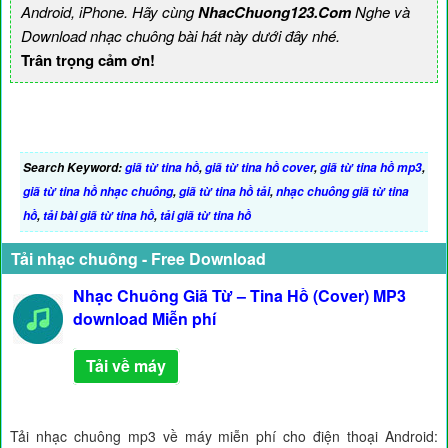
Android, iPhone. Hãy cùng
NhacChuong123.Com
Nghe và
Download nhạc chuông bài hát này dưới đây nhé.
Trân trọng cảm ơn!
Search Keyword:
giã từ tina hồ
,
giã từ tina hồ cover
,
giã từ tina hồ mp3
,
giã từ tina hồ nhạc chuông
,
giã từ tina hồ tải
,
nhạc chuông giã từ tina
hồ
,
tải bài giã từ tina hồ
,
tải giã từ tina hồ
Tải nhạc chuông - Free Download
Nhạc Chuông Giã Từ – Tina Hồ (Cover) MP3
download Miễn phí
Tải về máy
Tải nhạc chuông mp3 về máy miễn phí cho điện thoại Android: