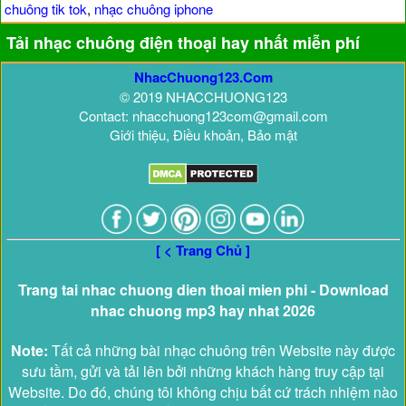
chuông tik tok
,
nhạc chuông iphone
Tải nhạc chuông điện thoại hay nhất miễn phí
NhacChuong123.Com
© 2019 NHACCHUONG123
Contact: nhacchuong123com@gmail.com
Giới thiệu, Điều khoản, Bảo mật
[ < Trang Chủ ]
Trang tai nhac chuong dien thoai mien phi - Download
nhac chuong mp3 hay nhat 2026
Note:
Tất cả những bài nhạc chuông trên Website này được
sưu tầm, gửi và tải lên bởi những khách hàng truy cập tại
Website. Do đó, chúng tôi không chịu bất cứ trách nhiệm nào