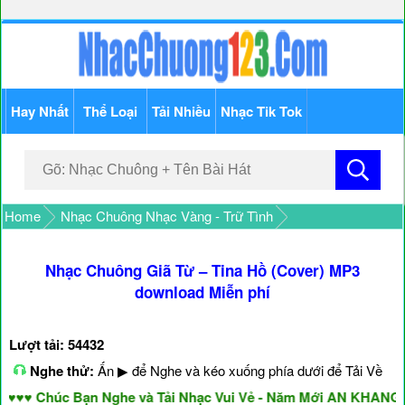
Hay Nhất
Thể Loại
Tải Nhiều
Nhạc Tik Tok
Home
Nhạc Chuông Nhạc Vàng - Trữ Tình
Nhạc Chuông Giã Từ – Tina Hồ (Cover) MP3
download Miễn phí
Lượt tải: 54432
Nghe thử:
Ấn ▶ để Nghe và kéo xuống phía dưới để Tải Về
 Chúc Bạn Nghe và Tải Nhạc Vui Vẻ - Năm Mới AN KHANG & 