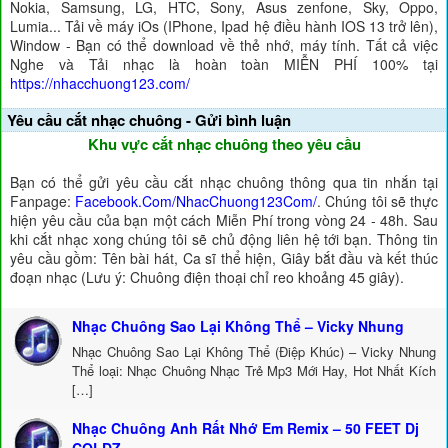
Nokia, Samsung, LG, HTC, Sony, Asus zenfone, Sky, Oppo,
Lumia... Tải về máy iOs (IPhone, Ipad hệ điều hành IOS 13 trở lên),
Window - Bạn có thể download về thẻ nhớ, máy tính. Tất cả việc
Nghe và Tải nhạc là hoàn toàn MIỄN PHÍ 100% tại
https://nhacchuong123.com/
Yêu cầu cắt nhạc chuông - Gửi bình luận
Khu vực cắt nhạc chuông theo yêu cầu
Bạn có thể gửi yêu cầu cắt nhạc chuông thông qua tin nhắn tại
Fanpage:
Facebook.Com/NhacChuong123Com/
. Chúng tôi sẽ thực
hiện yêu cầu của bạn một cách Miễn Phí trong vòng 24 - 48h. Sau
khi cắt nhạc xong chúng tôi sẽ chủ động liên hệ tới bạn. Thông tin
yêu cầu gồm: Tên bài hát, Ca sĩ thể hiện, Giây bắt đầu và kết thúc
đoạn nhạc (Lưu ý: Chuông điện thoại chỉ reo khoảng 45 giây).
Nhạc Chuông Sao Lại Không Thể – Vicky Nhung
Nhạc Chuông Sao Lại Không Thể (Điệp Khúc) – Vicky Nhung
Thể loại: Nhạc Chuông Nhạc Trẻ Mp3 Mới Hay, Hot Nhất Kích
[…]
Nhạc Chuông Anh Rất Nhớ Em Remix – 50 FEET Dj