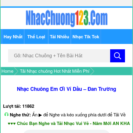
Hay Nhất
Thể Loại
Tải Nhiều
Nhạc Tik Tok
Home
Tải Nhạc chuông Hot Nhất Miễn Phí
Nhạc Chuông Em Ơi Ví Dầu – Đan Trường
Lượt tải: 11862
Nghe thử:
Ấn ▶ để Nghe và kéo xuống phía dưới để Tải Về
♥♥♥ Chúc Bạn Nghe và Tải Nhạc Vui Vẻ - Năm Mới AN KHANG