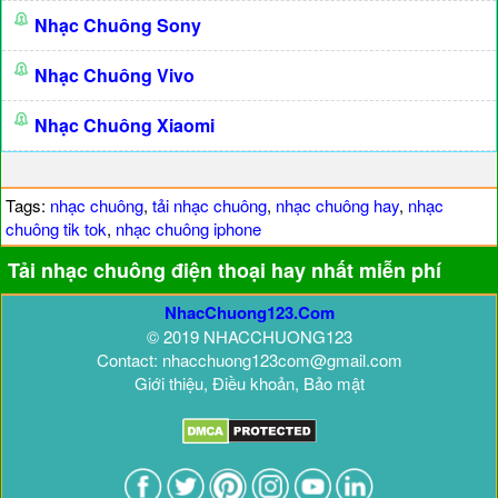
Nhạc Chuông Sony
Nhạc Chuông Vivo
Nhạc Chuông Xiaomi
Tags:
nhạc chuông
,
tải nhạc chuông
,
nhạc chuông hay
,
nhạc
chuông tik tok
,
nhạc chuông iphone
Tải nhạc chuông điện thoại hay nhất miễn phí
NhacChuong123.Com
© 2019 NHACCHUONG123
Contact: nhacchuong123com@gmail.com
Giới thiệu, Điều khoản, Bảo mật