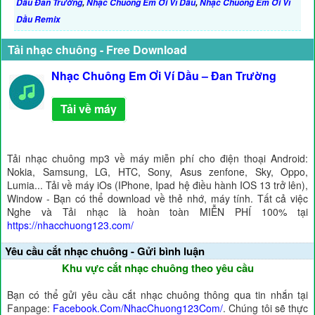
Dầu Đan Trường
,
Nhạc Chuông Em Ơi Ví Dầu
,
Nhạc Chuông Em Ơi Ví
Dầu Remix
Tải nhạc chuông - Free Download
Nhạc Chuông Em Ơi Ví Dầu – Đan Trường
Tải về máy
Tải nhạc chuông mp3 về máy miễn phí cho điện thoại Android:
Nokia, Samsung, LG, HTC, Sony, Asus zenfone, Sky, Oppo,
Lumia... Tải về máy iOs (IPhone, Ipad hệ điều hành IOS 13 trở lên),
Window - Bạn có thể download về thẻ nhớ, máy tính. Tất cả việc
Nghe và Tải nhạc là hoàn toàn MIỄN PHÍ 100% tại
https://nhacchuong123.com/
Yêu cầu cắt nhạc chuông - Gửi bình luận
Khu vực cắt nhạc chuông theo yêu cầu
Bạn có thể gửi yêu cầu cắt nhạc chuông thông qua tin nhắn tại
Fanpage:
Facebook.Com/NhacChuong123Com/
. Chúng tôi sẽ thực